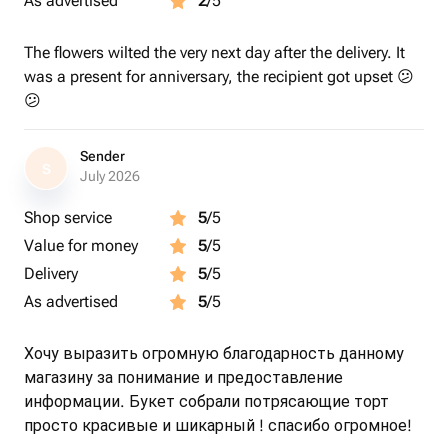
As advertised
2
/5
The flowers wilted the very next day after the delivery. It
was a present for anniversary, the recipient got upset 😕
😕
Sender
S
July 2026
Shop service
5
/5
Value for money
5
/5
Delivery
5
/5
As advertised
5
/5
Хочу выразить огромную благодарность данному
магазину за понимание и предоставление
информации. Букет собрали потрясающие торт
просто красивые и шикарный ! спасибо огромное!