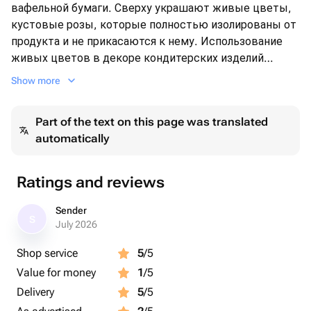
вафельной бумаги. Сверху украшают живые цветы,
кустовые розы, которые полностью изолированы от
продукта и не прикасаются к нему. Использование
живых цветов в декоре кондитерских изделий
является абсолютно безопасным, используя все
Show more
правила обработки. Покрыт ганашем (кремом на
основе белого шоколада).
Part of the text on this page was translated
automatically
Ratings and reviews
Sender
S
July 2026
Shop service
5
/5
Value for money
1
/5
Delivery
5
/5