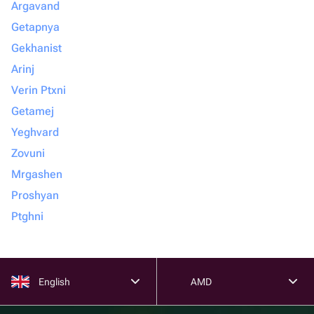
Argavand
Getapnya
Gekhanist
Arinj
Verin Ptxni
Getamej
Yeghvard
Zovuni
Mrgashen
Proshyan
Ptghni
English
AMD