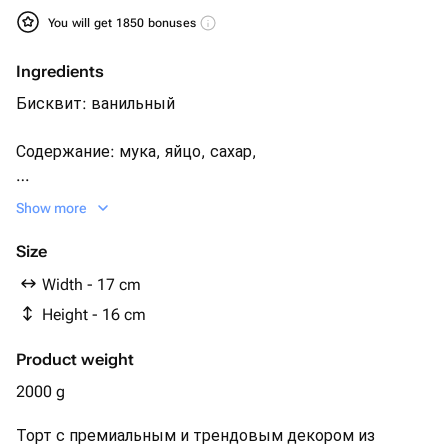
You will get 1850 bonuses
Ingredients
Бисквит: ванильный
Содержание: мука, яйцо, сахар,
ванилин, крем: сгущенное молоко с маслом
Show more
Крем снаружи сливки, сахар
Size
Width - 17 cm
Начинка: с вафлями, шоколадными шариками
Height - 16 cm
Начинка и бисквит можно изменить.
Product weight
2000 g
Торт с премиальным и трендовым декором из