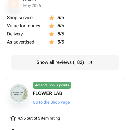
S
May 2026
Shop service
5
/5
Value for money
5
/5
Delivery
5
/5
As advertised
5
/5
Show all reviews (182)
Accepts bonus points
FLOWER LAB
Go to the Shop Page
4.95 out of 5
item rating