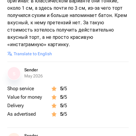
оригинал: в классическом варианте они тонкие,
около 1 см, а здесь почти по 3 см, из-за чего торт
получился сухим и больше напоминает батон. Крем
вкусный, к нему претензий нет. За такую
стоимость хотелось получить действительно
вкусный торт, а не просто красивую
«инстаграмную» картинку.
Translate to English
Sender
S
May 2026
Shop service
5
/5
Value for money
5
/5
Delivery
5
/5
As advertised
5
/5
Sender