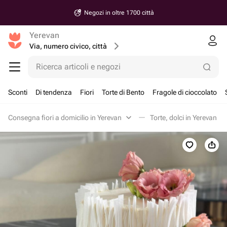
Negozi in oltre 1700 città
Yerevan
Via, numero civico, città
Ricerca articoli e negozi
Sconti
Di tendenza
Fiori
Torte di Bento
Fragole di cioccolato
Consegna fiori a domicilio in Yerevan
Torte, dolci in Yerevan