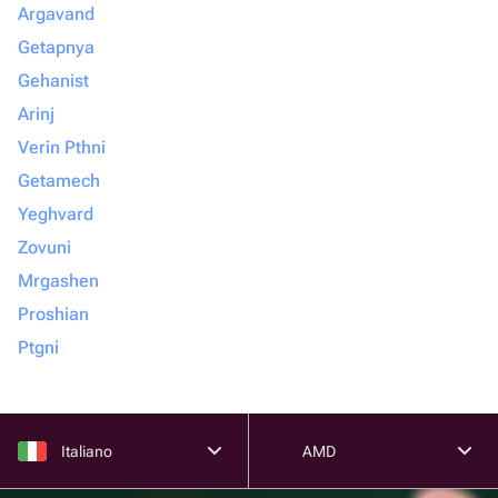
Argavand
Getapnya
Gehanist
Arinj
Verin Pthni
Getamech
Yeghvard
Zovuni
Mrgashen
Proshian
Ptgni
Italiano
AMD