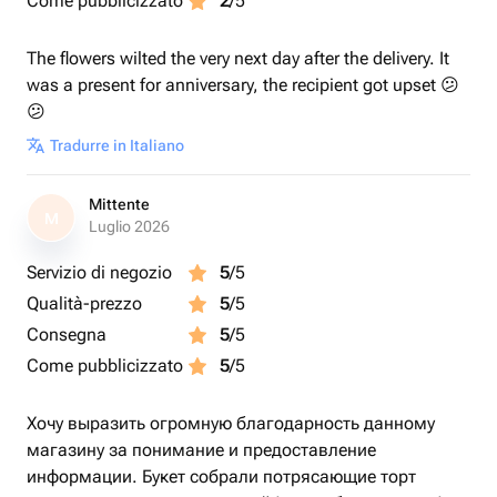
Come pubblicizzato
2
/5
The flowers wilted the very next day after the delivery. It
was a present for anniversary, the recipient got upset 😕
😕
Tradurre in Italiano
Mittente
M
Luglio 2026
Servizio di negozio
5
/5
Qualità-prezzo
5
/5
Consegna
5
/5
Come pubblicizzato
5
/5
Хочу выразить огромную благодарность данному
магазину за понимание и предоставление
информации. Букет собрали потрясающие торт