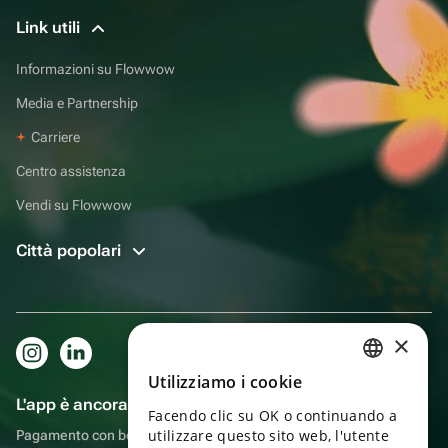
Link utili
Informazioni su Flowwow
Media e Partnership
Carriere
Centro assistenza
Vendi su Flowwow
Città popolari
×
Utilizziamo i cookie
RUSSIAN
L'app è ancora più comoda!
Facendo clic su OK o continuando a
ENGLISH
utilizzare questo sito web, l'utente
Pagamento con bonus, autoconsegna, comoda chat con