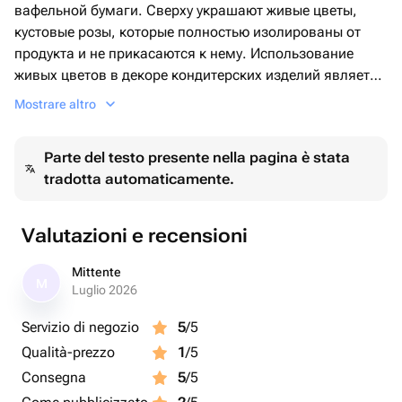
вафельной бумаги. Сверху украшают живые цветы,
кустовые розы, которые полностью изолированы от
продукта и не прикасаются к нему. Использование
живых цветов в декоре кондитерских изделий является
абсолютно безопасным, используя все правила
Mostrare altro
обработки. Покрыт ганашем (кремом на основе белого
шоколада).
Parte del testo presente nella pagina è stata
tradotta automaticamente.
Valutazioni e recensioni
Mittente
M
Luglio 2026
Servizio di negozio
5
/5
Qualità-prezzo
1
/5
Consegna
5
/5