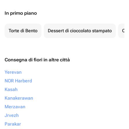
In primo piano
Torte di Bento
Dessert di cioccolato stampato
Ch
Consegna di fiori in altre città
Yerevan
NOR Harberd
Kasah
Kanakerawan
Merzavan
Jrvezh
Parakar