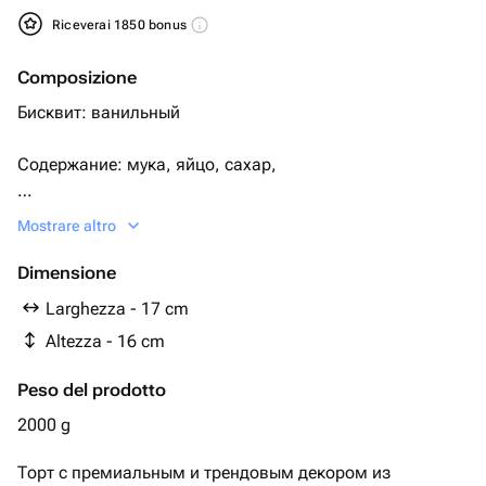
Riceverai 1850 bonus
Composizione
Бисквит: ванильный
Содержание: мука, яйцо, сахар,
ванилин, крем: сгущенное молоко с маслом
Mostrare altro
Крем снаружи сливки, сахар
Dimensione
Larghezza - 17 cm
Начинка: с вафлями, шоколадными шариками
Altezza - 16 cm
Начинка и бисквит можно изменить.
Peso del prodotto
2000 g
Торт с премиальным и трендовым декором из