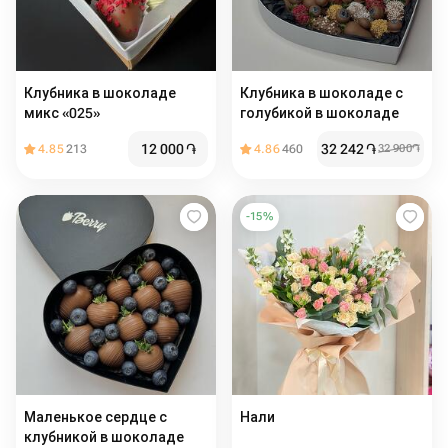
Клубника в шоколаде
Клубника в шоколаде с
микс «025»
голубикой в шоколаде
12 000
֏
32 242
֏
4.85
213
4.86
460
32 900
֏
-
15
%
Маленькое сердце с
Нали
клубникой в шоколаде