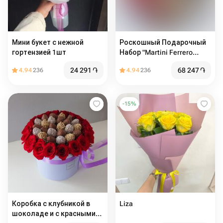
Мини букет с нежной
Роскошный Подарочный
гортензией 1шт
Набор "Martini Ferrero
Rocher" в Сердце
24 291
֏
68 247
֏
4.94
236
4.94
236
-
15
%
Коробка с клубникой в
Liza
шоколаде и с красными