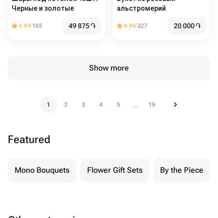
Черные и золотые
альстромерий
49 875
֏
20 000
֏
4.99
165
4.96
327
Show more
1
2
3
4
5
19
...
Featured
Mono Bouquets
Flower Gift Sets
By the Piece