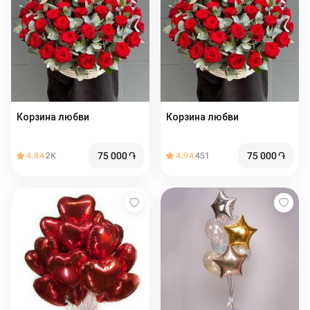
Корзина любви️
Корзина любви ️
75 000
֏
75 000
֏
4.84
2K
4.94
451