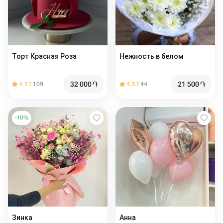
Торт Красная Роза
Нежность в белом
32 000
֏
21 500
֏
4.77
109
4.57
44
-
10
%
Зинка
Анна