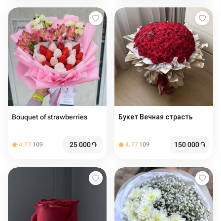
Bouquet of strawberries
Букет Вечная страсть
25 000
֏
150 000
֏
4.77
109
4.77
109