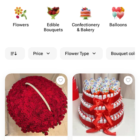
Flowers
Edible
Confect​ionery
Balloons
Bouquets
& Bakery
Price
Flower Type
Bouquet colou