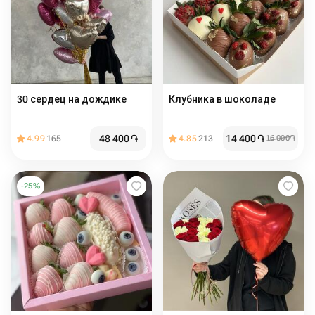
30 сердец на дождике
Клубника в шоколаде
48 400
֏
14 400
֏
4.99
165
4.85
213
16 000
֏
-
25
%