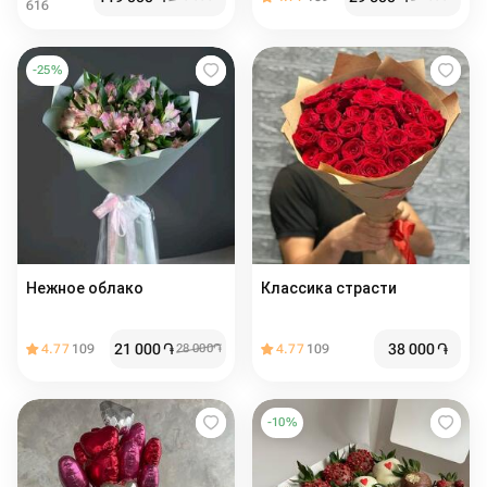
616
-
25
%
Нежное облако
Классика страсти
21 000
֏
38 000
֏
4.77
109
28 000
֏
4.77
109
-
10
%