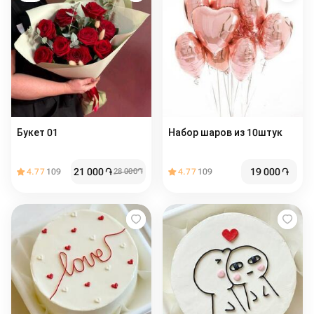
Букет 01
Набор шаров из 10штук
21 000
֏
19 000
֏
4.77
109
28 000
֏
4.77
109