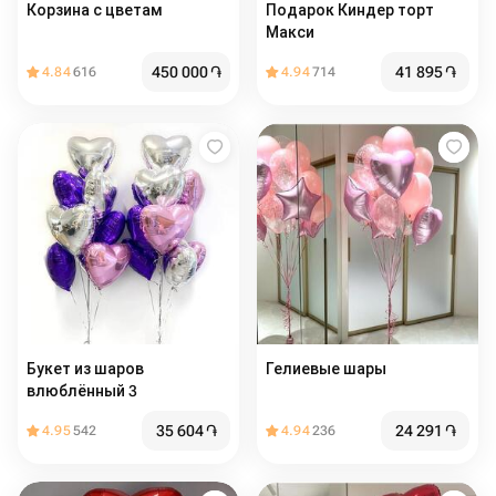
Корзина с цветам
Подарок Киндер торт
Макси
450 000
֏
41 895
֏
4.84
616
4.94
714
Букет из шаров
Гелиевые шары
влюблённый 3
35 604
֏
24 291
֏
4.95
542
4.94
236