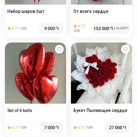
Набор шаров 5шт
От всего сердце
4.77
9 000
֏
153 000
֏
4.77
109
170 000
֏
109
Set of 4 balls
Букет Пылающее сердце
7 000
֏
27 000
֏
4.77
109
4.77
109