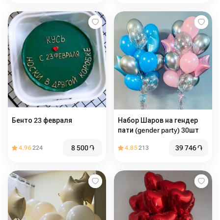
Бенто 23 февраля️
Набор Шаров на гендер
пати (gender party) 30шт
8 500
֏
39 746
֏
4.96
224
4.85
213