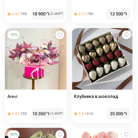
18 900
֏
12 500
֏
4.92
788
21 000
֏
4.92
788
-
10
%
Arevi
Клубника в шоколад
10 350
֏
25 000
֏
4.92
788
11 500
֏
4.84
616
-
25
%