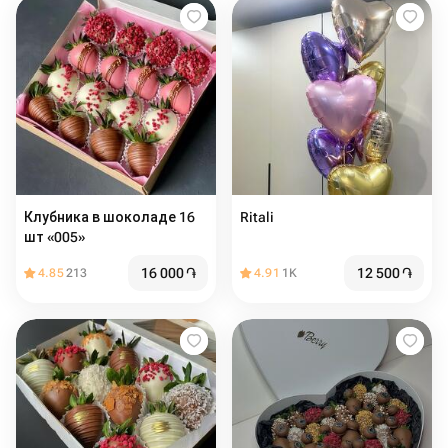
Клубника в шоколаде 16
Ritali
шт «005»
16 000
֏
12 500
֏
4.85
213
4.91
1K