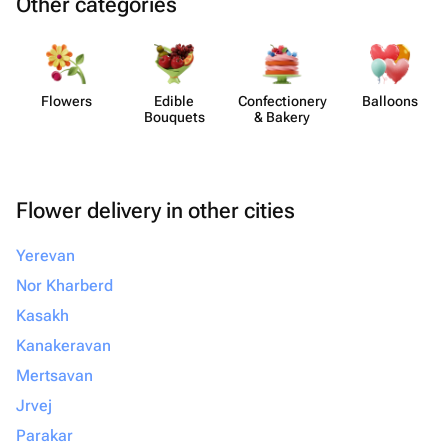
Other categories
Flowers
Edible
Confect​ionery
Balloons
Bouquets
& Bakery
Flower delivery in other cities
Yerevan
Nor Kharberd
Kasakh
Kanakeravan
Mertsavan
Jrvej
Parakar