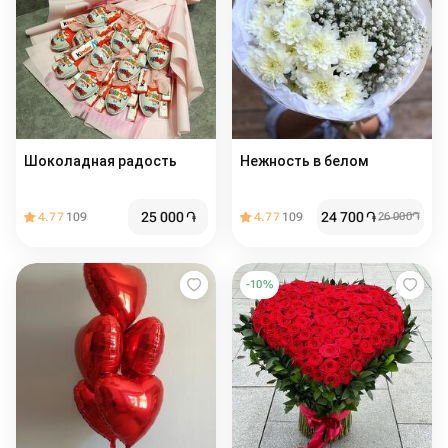
Шоколадная радость
Нежность в белом
25 000
֏
24 700
֏
4.77
109
4.77
109
26 000
֏
-
10
%