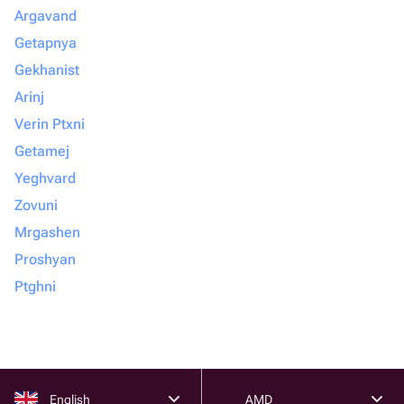
Argavand
Getapnya
Gekhanist
Arinj
Verin Ptxni
Getamej
Yeghvard
Zovuni
Mrgashen
Proshyan
Ptghni
English
AMD