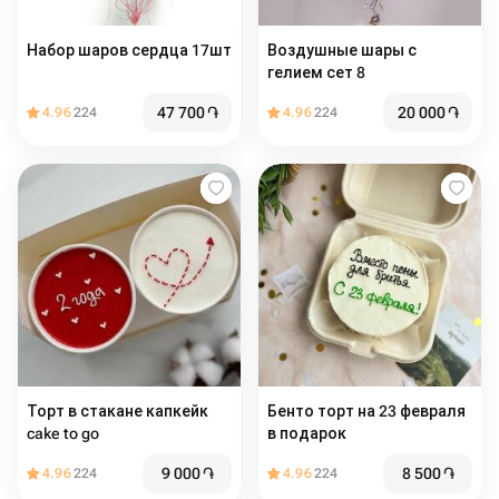
Набор шаров сердца 17шт
Воздушные шары с
гелием сет 8
47 700
֏
20 000
֏
4.96
224
4.96
224
Торт в стакане капкейк
Бенто торт на 23 февраля
cake to go
в подарок
9 000
֏
8 500
֏
4.96
224
4.96
224