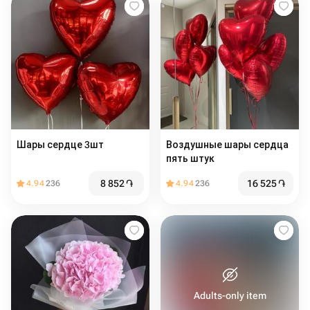
Шары сердце 3шт
Воздушные шары сердца
пять штук
8 852
֏
16 525
֏
4.94
236
4.94
236
Adults-only item