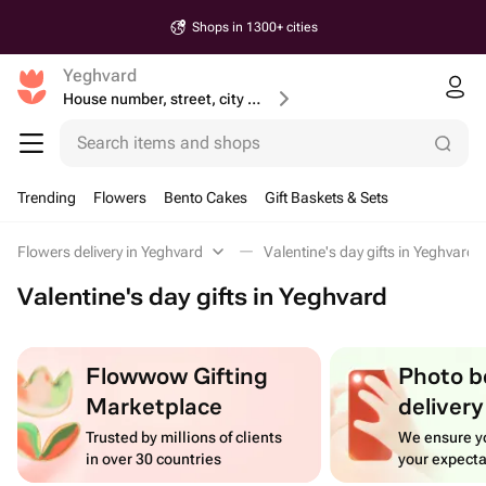
Shops in 1300+ cities
Yeghvard
House number, street, city or postcode
Search items and shops
Trending
Flowers
Bento Cakes
Gift Baskets & Sets
Flowers delivery in Yeghvard
Valentine's day gifts in Yeghvard
Valentine's day gifts in Yeghvard
Flowwow Gifting
Photo b
Marketplace
delivery
Trusted by millions of clients
We ensure yo
in over 30 countries
your expecta