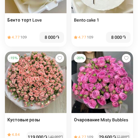
Бенто торт Love
Bento cake 1
8 000
֏
8 000
֏
4.77
109
4.77
109
-
15
%
-
20
%
Кустовые розы
Очарование Misty Bubbles
4.84
119 000
֏
29 600
֏
140 000
֏
4.77
109
37 000
֏