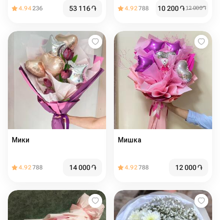
розами
53 116
֏
10 200
֏
4.94
236
4.92
788
12 000
֏
Мики
Мишка
14 000
֏
12 000
֏
4.92
788
4.92
788