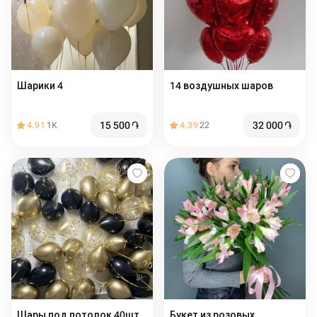
Шарики 4
14 воздушных шаров
15 500
֏
32 000
֏
4.91
1K
4.39
22
Шары под потолок 40шт.
Букет из розовых