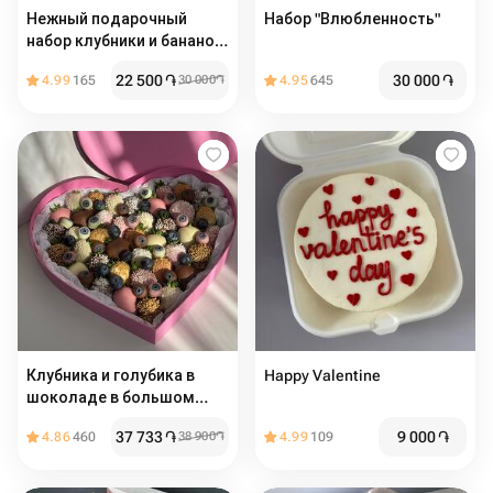
Нежный подарочный
Набор "Влюбленность"
набор клубники и бананов
в шоколаде
22 500
֏
30 000
֏
4.99
165
30 000
֏
4.95
645
Клубника и голубика в
Happy Valentine
шоколаде в большом
сердце
37 733
֏
9 000
֏
4.86
460
38 900
֏
4.99
109