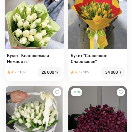
Букет "Белоснежная
Букет "Солнечное
Нежность"
Очарование"
26 000
֏
34 000
֏
4.77
109
4.77
109
-
10
%