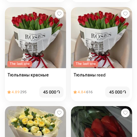
The last one
The last one
Тюльпаны красные
Тюльпаны reed
45 000
֏
45 000
֏
4.89
295
4.84
616