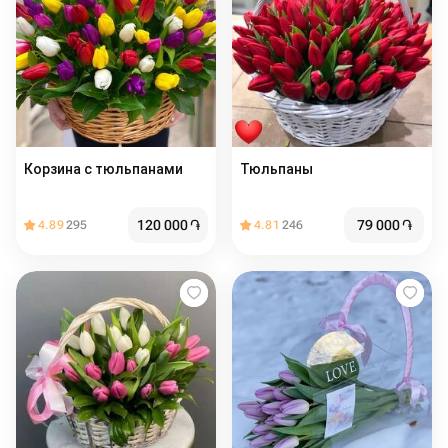
Корзина с тюльпанами
Тюльпаны
120 000
֏
79 000
֏
4.89
295
4.81
246