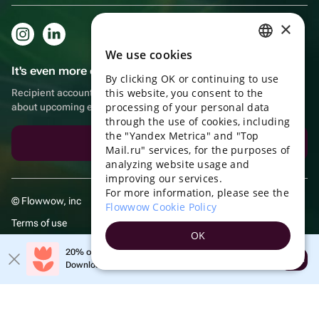
×
We use cookies
RUSSIAN
It's even more convenient in the app!
By clicking OK or continuing to use
ENGLISH
this website, you consent to the
Recipient account, extra rewards for purchases and reminders
UKRAINIAN
processing of your personal data
about upcoming events
through the use of cookies, including
PORTUGUESE
the "Yandex Metrica" and "Top
Download the app
Mail.ru" services, for the purposes of
SPANISH
analyzing website usage and
improving our services.
HUNGARIAN
For more information, please see the
© Flowwow, inc
ITALIAN
Flowwow Cookie Policy
Terms of use
FRENCH
OK
Privacy policy
TURKISH
20% off your first order!
Open
Download the app & get your promo
GERMAN
POLISH