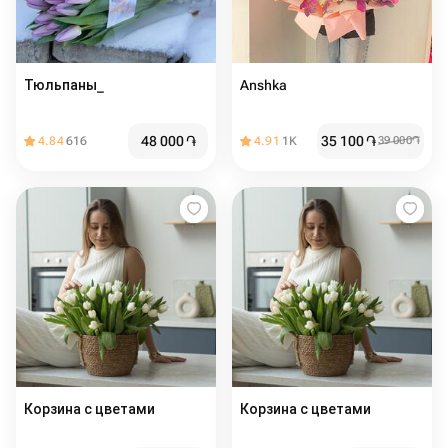
Тюльпаны_
Anshka
48 000
֏
35 100
֏
4.84
616
4.91
1K
39 000
֏
Корзина с цветами ️
Корзина с цветами ️