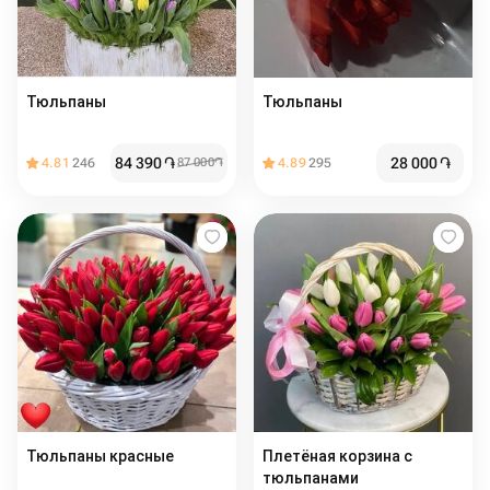
Тюльпаны
Тюльпаны
84 390
֏
28 000
֏
4.81
246
87 000
֏
4.89
295
Тюльпаны красные
Плетёная корзина с
тюльпанами