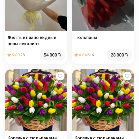
Жёлтые пиано видные
Тюльпаны
розы эвкалипт
54 000
֏
28 000
֏
5.00
28
4.84
616
Корзина с тюльпанами
Корзина с тюльпанами