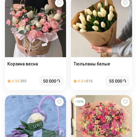
Корзина весна
Тюльпаны белые
50 000
֏
55 000
֏
4.96
393
4.84
616
-
10
%