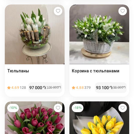
Тюльпаны
Корзина с тюльпанами
97 000
֏
93 100
֏
4.69
128
100 000
֏
4.88
379
98 000
֏
-
10
%
-
18
%