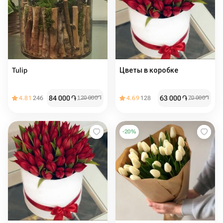
Tulip
Цветы в коробке
84 000
֏
63 000
֏
4.81
246
120 000
֏
4.69
128
70 000
֏
-
20
%