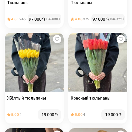
Тюльпаны
Тюльпаны
97 000
֏
97 000
֏
4.81
246
100 000
֏
4.88
379
100 000
֏
Жёлтый тюльпаны
Красный тюльпаны
19 000
֏
19 000
֏
5.00
4
5.00
4