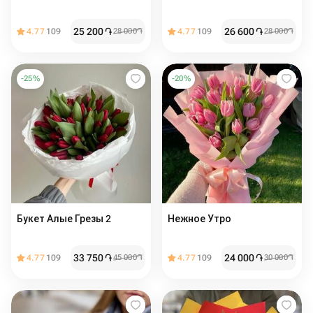
25 200
֏
26 600
֏
4.77
109
28 000
֏
4.77
109
28 000
֏
-
25
%
-
20
%
Букет Алые Грезы 2
Нежное Утро
33 750
֏
24 000
֏
4.77
109
45 000
֏
4.77
109
30 000
֏