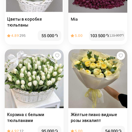
Цветы в коробке
Mia
тюльпаны
55 000
֏
103 500
֏
4.89
295
5.00
115 000
֏
Корзина с белыми
Жёлтые пиано видные
тюльпанами
розы эвкалипт
95 000
֏
54 000
֏
4.92
12
5.00