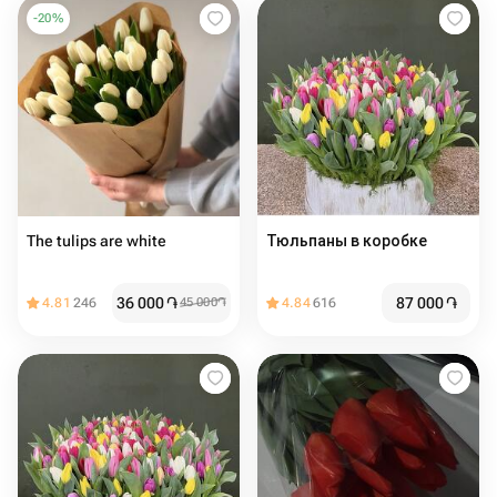
-
20
%
The tulips are white
Тюльпаны в коробке
36 000
֏
87 000
֏
4.81
246
45 000
֏
4.84
616