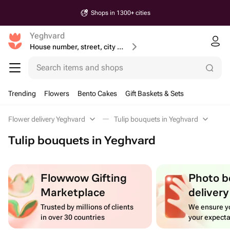
Shops in 1300+ cities
Yeghvard
House number, street, city or postcode
Search items and shops
Trending
Flowers
Bento Cakes
Gift Baskets & Sets
Flower delivery Yeghvard
Tulip bouquets in Yeghvard
Tulip bouquets in Yeghvard
Flowwow Gifting
Photo b
Marketplace
delivery
Trusted by millions of clients
We ensure yo
in over 30 countries
your expecta