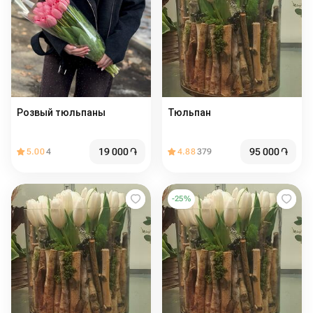
Розвый тюльпаны
Тюльпан
19 000
֏
95 000
֏
5.00
4
4.88
379
-
25
%