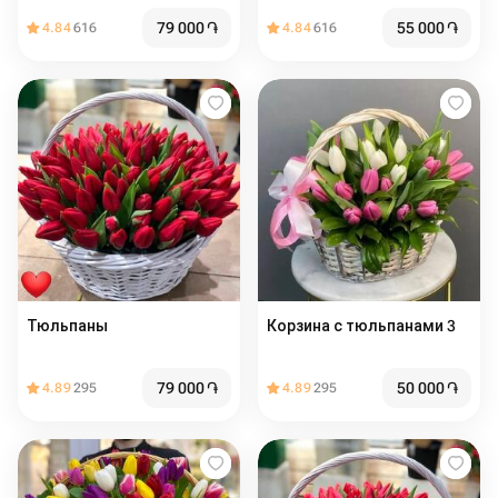
79 000
֏
55 000
֏
4.84
616
4.84
616
Тюльпаны
Корзина с тюльпанами 3
79 000
֏
50 000
֏
4.89
295
4.89
295