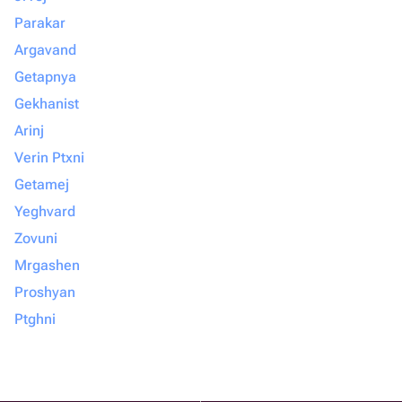
Parakar
Argavand
Getapnya
Gekhanist
Arinj
Verin Ptxni
Getamej
Yeghvard
Zovuni
Mrgashen
Proshyan
Ptghni