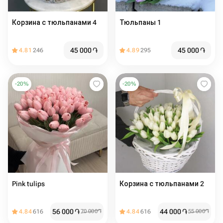
Корзина с тюльпанами 4
Тюльпаны 1
45 000
֏
45 000
֏
4.81
246
4.89
295
-
20
%
-
20
%
Pink tulips
Корзина с тюльпанами 2
56 000
֏
44 000
֏
4.84
616
70 000
֏
4.84
616
55 000
֏