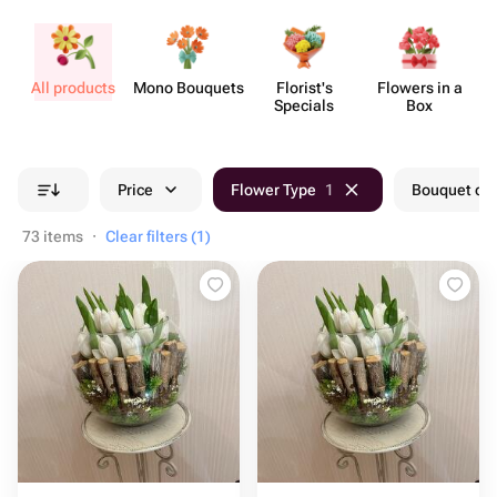
All products
Mono Bouquets
Florist's
Flowers in a
Specials
Box
Price
Flower Type
1
Bouquet col
73 items
·
Clear filters (1)