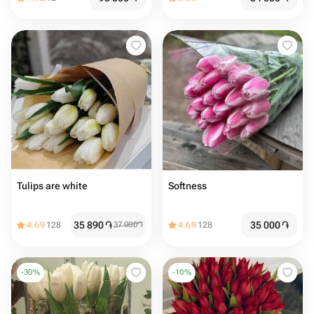
Tulips are white
Softness
35 890
֏
35 000
֏
4.69
128
37 000
֏
4.69
128
-
30
%
-
10
%