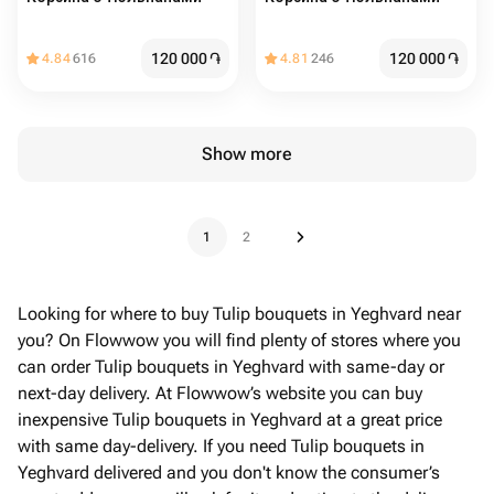
120 000
֏
120 000
֏
4.84
616
4.81
246
Show more
1
2
Looking for where to buy Tulip bouquets in Yeghvard near
you? On Flowwow you will find plenty of stores where you
can order Tulip bouquets in Yeghvard with same-day or
next-day delivery. At Flowwow’s website you can buy
inexpensive Tulip bouquets in Yeghvard at a great price
with same day-delivery. If you need Tulip bouquets in
Yeghvard delivered and you don't know the consumer’s