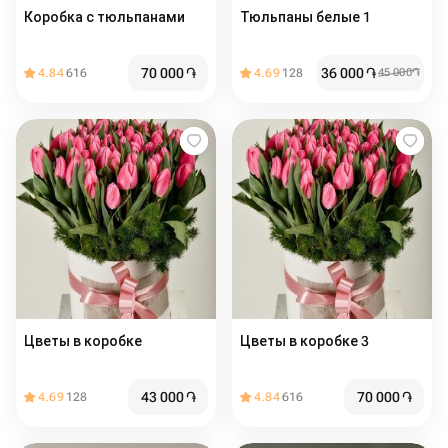
Коробка с тюльпанами
Тюльпаны белые 1
70 000
֏
36 000
֏
4.84
616
4.69
128
45 000
֏
Цветы в коробке
Цветы в коробке 3
43 000
֏
70 000
֏
4.69
128
4.84
616