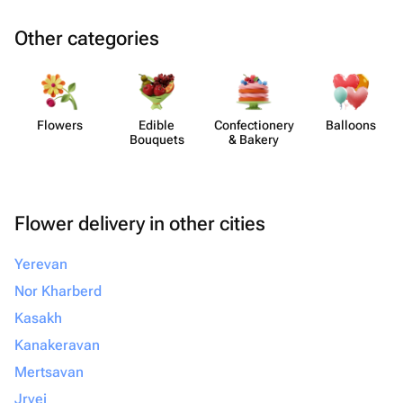
Other categories
Flowers
Edible
Confect​ionery
Balloons
Bouquets
& Bakery
Flower delivery in other cities
Yerevan
Nor Kharberd
Kasakh
Kanakeravan
Mertsavan
Jrvej