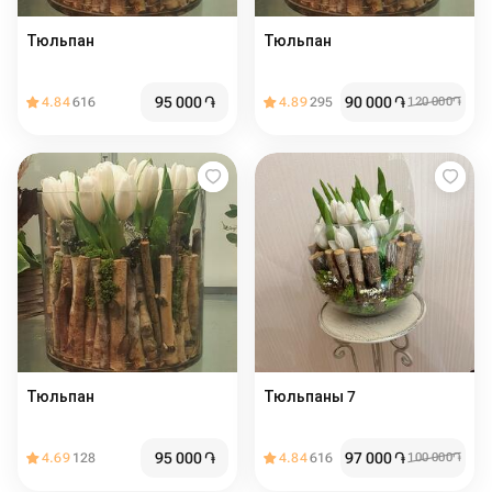
Тюльпан
Тюльпан
95 000
֏
90 000
֏
4.84
616
4.89
295
120 000
֏
Тюльпан
Тюльпаны 7
95 000
֏
97 000
֏
4.69
128
4.84
616
100 000
֏