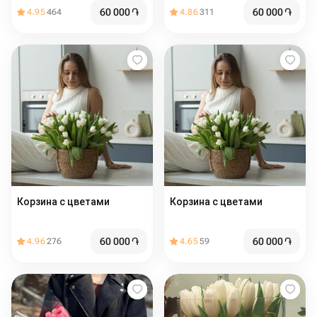
60 000
֏
60 000
֏
4.95
464
4.86
311
Корзина с цветами ️
Корзина с цветами ️
60 000
֏
60 000
֏
4.96
276
4.65
59