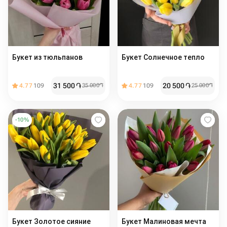
Букет из тюльпанов
Букет Солнечное тепло
31 500
֏
20 500
֏
4.77
109
35 000
֏
4.77
109
25 000
֏
-
10
%
Букет Золотое сияние
Букет Малиновая мечта