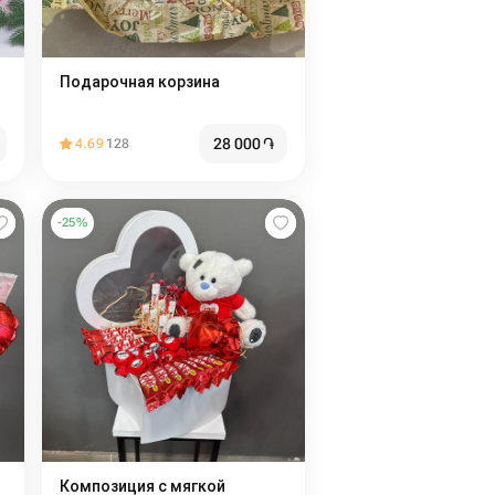
Подарочная корзина
28 000
֏
4.69
128
-
25
%
Композиция с мягкой