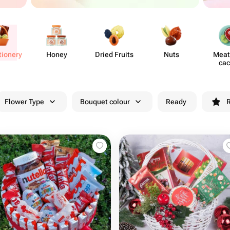
​ionery
Honey
Dried Fruits
Nuts
Meat 
cac
Flower Type
Bouquet colour
Ready
R