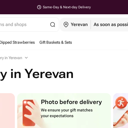
Same-Day & Next-day Delivery
ems and shops
Yerevan
As soon as possi
Dipped Strawberries
Gift Baskets & Sets
ry in Yerevan
y in Yerevan
Photo before delivery
We ensure your gift matches
your expectations