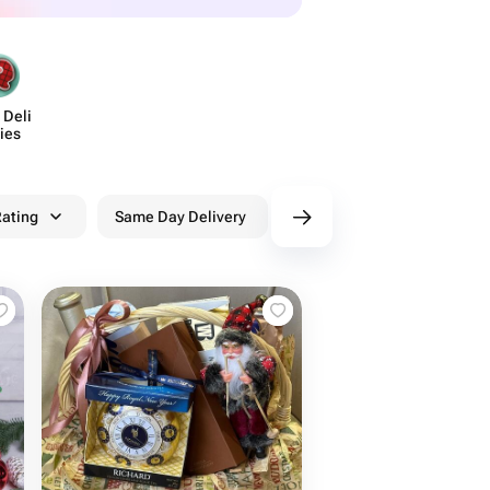
Deli​
ies
ating
Same Day Delivery
Discounts
WowPa