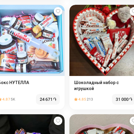
Бокс НУТЕЛЛА
Шоколадный набор с
игрушкой
24 671
֏
31 000
֏
4.87
5K
4.85
213