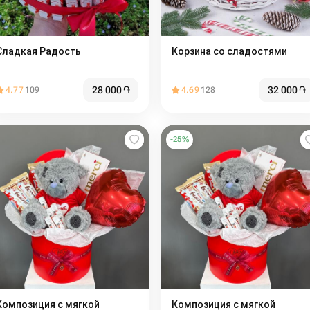
Сладкая Радость
Корзина со сладостями
28 000
֏
32 000
֏
4.77
109
4.69
128
-
25
%
омпозиция с мягкой
Композиция с мягкой