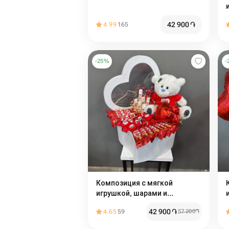
42 900
֏
4.99
165
-
25
%
-
Композиция с мягкой
игрушкой, шарами и
сладостями
42 900
֏
4.65
59
57 200
֏