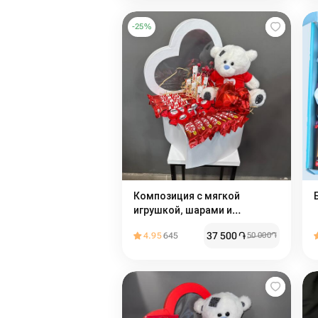
-
25
%
Композиция с мягкой
игрушкой, шарами и
сладостями
37 500
֏
4.95
645
50 000
֏