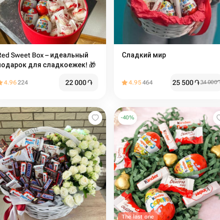
Red Sweet Box – идеальный
Сладкий мир️
подарок для сладкоежек! 🎁️
22 000
֏
25 500
֏
4.96
224
4.95
464
34 000
-
40
%
The last one