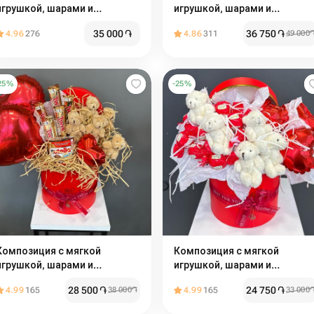
игрушкой, шарами и
игрушкой, шарами и
сладостями
сладостями
35 000
֏
36 750
֏
4.96
276
4.86
311
49 000
25
%
-
25
%
Композиция с мягкой
Композиция с мягкой
игрушкой, шарами и
игрушкой, шарами и
сладостями
сладостями
28 500
֏
24 750
֏
4.99
165
38 000
֏
4.99
165
33 000