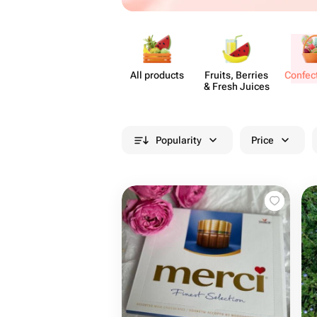
All products
Fruits, Berries
Confect
& Fresh Juices
Popularity
Price