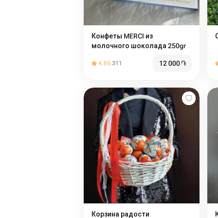
Конфеты MERCI из
молочного шоколада 250gr
12 000
֏
4.86
311
Корзина радости
К