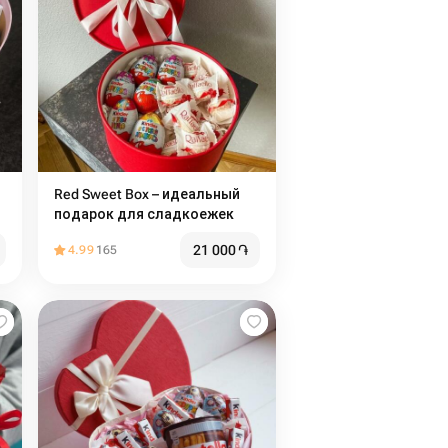
Red Sweet Box – идеальный
подарок для сладкоежек
21 000
֏
4.99
165