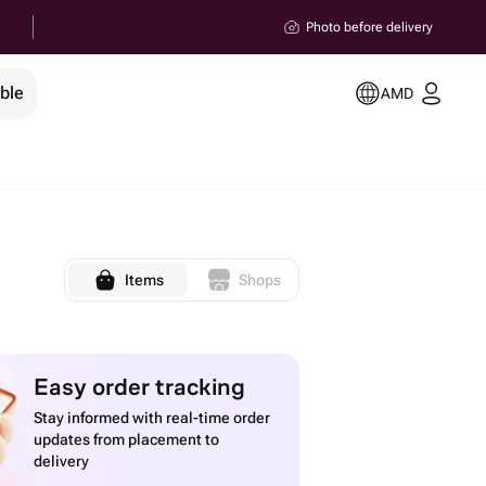
Photo before delivery
ble
AMD
Items
Shops
Easy order tracking
Stay informed with real-time order
updates from placement to
delivery