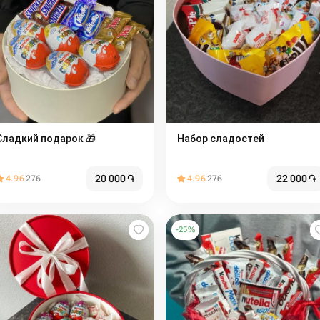
Сладкий подарок 🎁
Набор сладостей
20 000
֏
22 000
֏
4.96
276
4.96
276
-
25
%