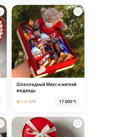
Шоколадный Микс и мягкий
медведь
17 000
֏
4.85
213