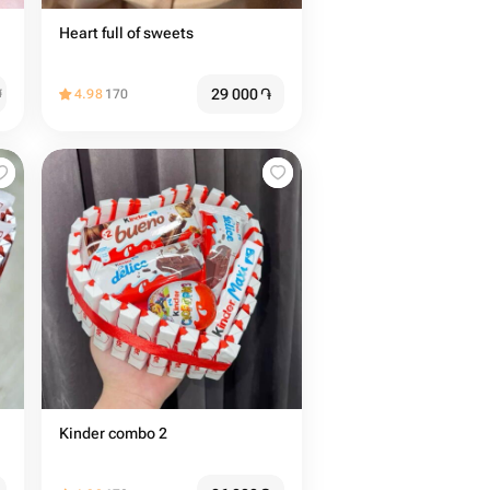
Heart full of sweets
29 000
֏
֏
4.98
170
Kinder combo 2