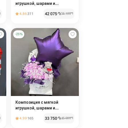
игрушкой, шарами и
сладостями
42 075
֏
֏
4.86
311
56 100
֏
-
25
%
Композиция с мягкой
игрушкой, шарами и
сладостями
33 750
֏
֏
4.99
165
45 000
֏