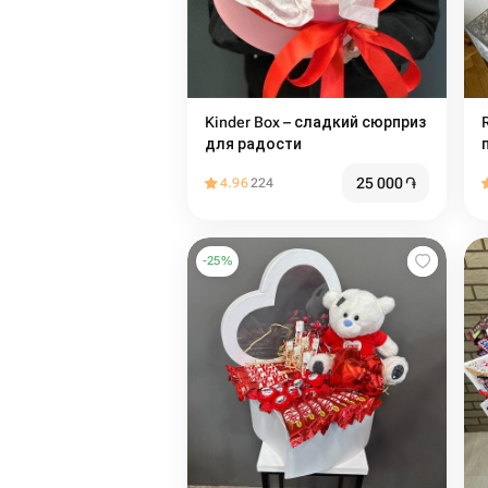
Kinder Box – сладкий сюрприз
для радости
25 000
֏
4.96
224
-
25
%