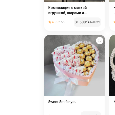
Композиция с мягкой
игрушкой, шарами и
сладостями
31 500
֏
4.99
165
42 000
֏
Sweet Set for you