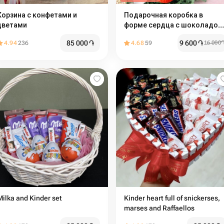
Корзина с конфетами и
Подарочная коробка в
цветами
форме сердца с шоколадом
Kinder
85 000
֏
9 600
֏
4.94
236
4.68
59
16 000
Milka and Kinder set
Kinder heart full of snickerses,
marses and Raffaellos