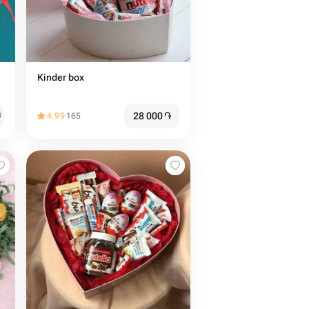
Kinder box
28 000
֏
֏
4.99
165