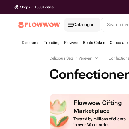
Shops in 1300+ cities
Catalogue
Search it
Discounts
Trending
Flowers
Bento Cakes
Chocolate 
Delicious Sets in Yerevan
Confectione
Confectioner
Flowwow Gifting
Marketplace
Trusted by millions of clients
in over 30 countries