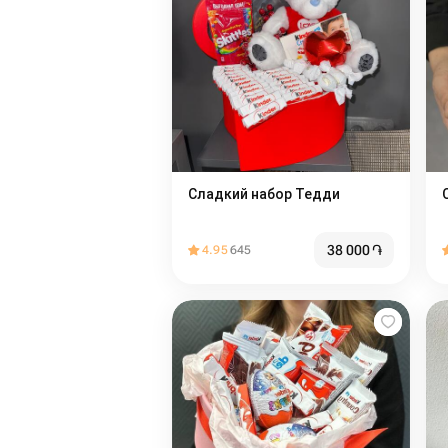
Сладкий набор Тедди
38 000
֏
4.95
645