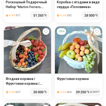
Роскошный Подарочный
Коробка с ягодами в виде
Набор "Martini Ferrero
сердца «Половинка»
Rocher" в Сердце
51 265
֏
28 000
֏
4.90
971
4.96
392
-
25
%
Ягодная корзина /
Фруктовая корзина
Фруктовая корзина /
Корзина с фруктами /
30 000
֏
29 250
֏
4.95
637
4.95
464
39 000
֏
Клубника / Черешня