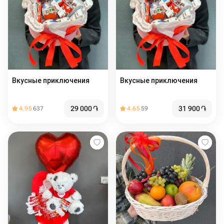
Вкусные приключения
Вкусные приключения
29 000
֏
31 900
֏
4.95
637
4.65
59