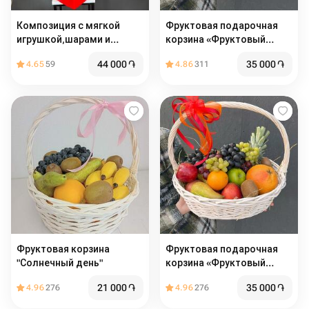
Композиция с мягкой
Фруктовая подарочная
игрушкой,шарами и
корзина «Фруктовый
сладостями
шторм»
44 000
֏
35 000
֏
4.65
59
4.86
311
Фруктовая корзина
Фруктовая подарочная
"Солнечный день"
корзина «Фруктовый
шторм»
21 000
֏
35 000
֏
4.96
276
4.96
276