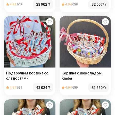
заряд2
23 902
֏
32 507
֏
4.94
659
4.94
659
Подарочная корзина со
Корзина с шоколадом
сладостями
Kinder
43 024
֏
31 550
֏
4.94
659
4.94
659