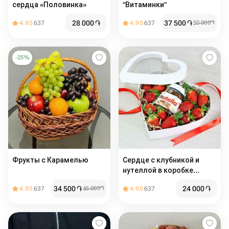
сердца «Половинка»
"Витаминки"
28 000
֏
37 500
֏
4.95
637
4.95
637
50 000
֏
-
25
%
Фрукты с Карамелью
Сердце с клубникой и
нутеллой в коробке
сердце
34 500
֏
24 000
֏
4.95
637
46 000
֏
4.95
637