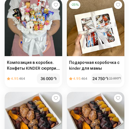
-
25
%
Композиция в коробке.
Подарочная коробочка с
Конфеты KINDER сюрприз,
kinder для мамы
шоколадные батончики,
36 000
֏
24 750
֏
4.95
464
4.95
464
33 000
֏
чупа-чупс и Хлопок (M)