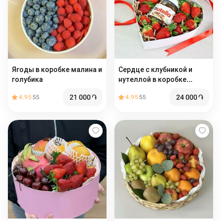
Ягоды в коробке малина и
Сердце с клубникой и
голубика
нутеллой в коробке
сердце
21 000
֏
24 000
֏
4.95
55
4.95
55