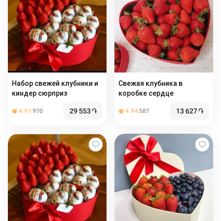
Набор свежей клубники и
Свежая клубника в
киндер сюрприз
коробке сердце
29 553
֏
13 627
֏
4.91
970
4.94
587