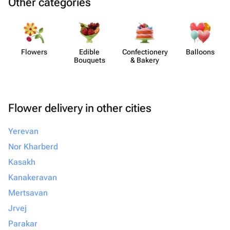
Other categories
Flowers
Edible
Confect​ionery
Balloons
Bouquets
& Bakery
Flower delivery in other cities
Yerevan
Nor Kharberd
Kasakh
Kanakeravan
Mertsavan
Jrvej
Parakar