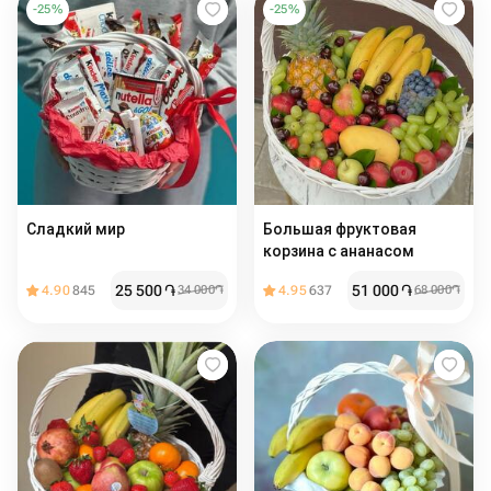
-
25
%
-
25
%
Сладкий мир️
Большая фруктовая
корзина с ананасом
25 500
֏
51 000
֏
4.90
845
34 000
֏
4.95
637
68 000
֏