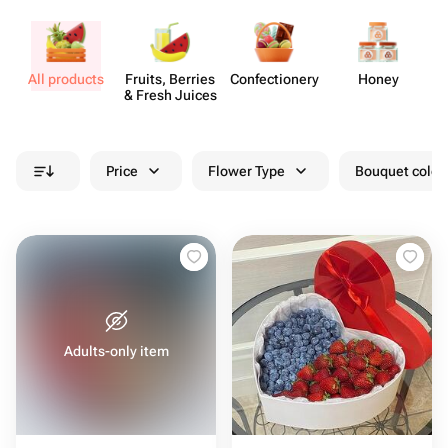
All products
Fruits, Berries
Confect​ionery
Honey
& Fresh Juices
Price
Flower Type
Bouquet colou
Adults-only item