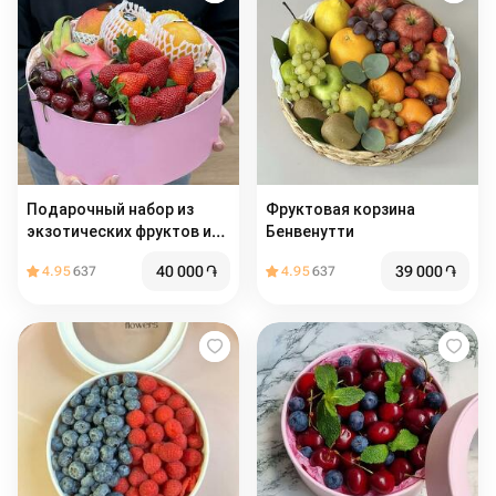
Подарочный набор из
Фруктовая корзина
экзотических фруктов и
Бенвенутти
ягод /
40 000
֏
39 000
֏
4.95
637
4.95
637