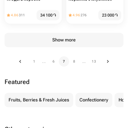
34 100
֏
23 000
֏
4.86
311
4.96
276
Show more
1
6
7
8
13
...
...
Featured
Fruits, Berries & Fresh Juices
Confectionery
Hon