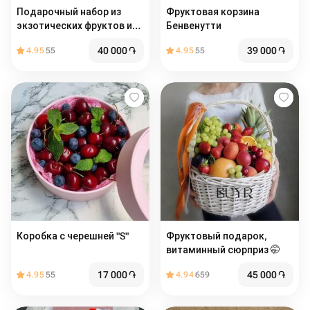
Подарочный набор из
Фруктовая корзина
экзотических фруктов и
Бенвенутти
ягод /
40 000
֏
39 000
֏
4.95
55
4.95
55
Коробка с черешней "S"
Фруктовый подарок,
витаминный сюрприз 🤭
17 000
֏
45 000
֏
4.95
55
4.94
659