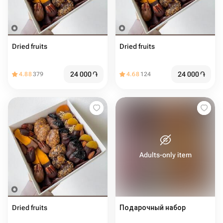
Dried fruits
Dried fruits
24 000
֏
24 000
֏
4.88
379
4.68
124
Adults-only item
Dried fruits
Подарочный набор