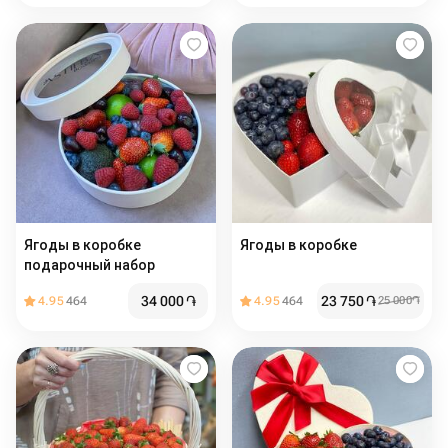
Ягоды в коробке
Ягоды в коробке
подарочный набор
34 000
֏
23 750
֏
4.95
464
4.95
464
25 000
֏