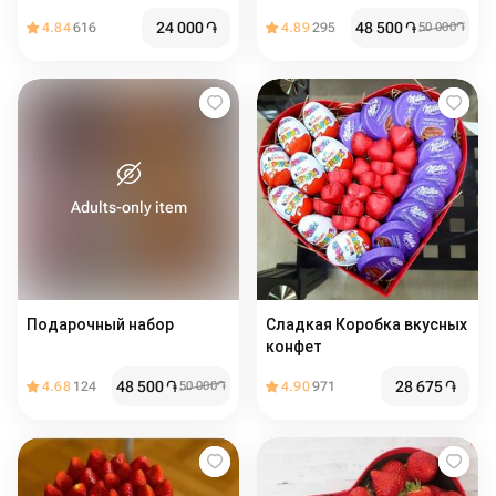
24 000
֏
48 500
֏
4.84
616
4.89
295
50 000
֏
Adults-only item
Подарочный набор
Сладкая Коробка вкусных
конфет
48 500
֏
28 675
֏
4.68
124
50 000
֏
4.90
971