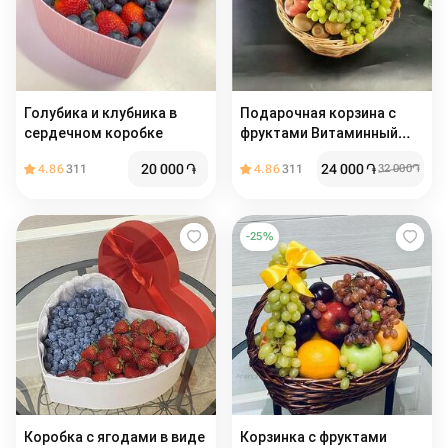
Голубика и клубника в
Подарочная корзина с
сердечном коробке
фруктами Витаминный
заряд
20 000
֏
24 000
֏
4.86
311
4.86
311
32 000
֏
-
25
%
Коробка с ягодами в виде
Корзинка с фруктами