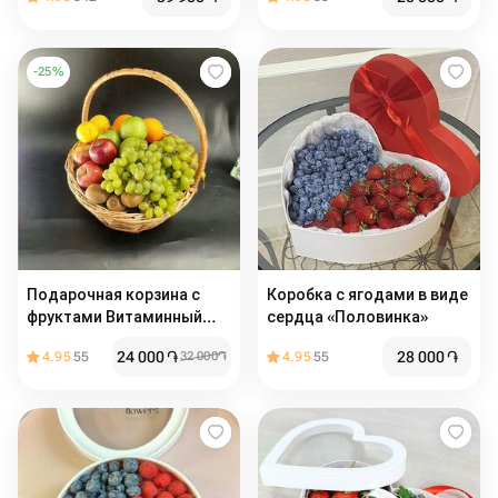
-
25
%
Подарочная корзина с
Коробка с ягодами в виде
фруктами Витаминный
сердца «Половинка»
заряд
24 000
֏
28 000
֏
4.95
55
32 000
֏
4.95
55