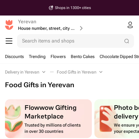
Shops in 1300+ cities
Yerevan
House number, street, city or postcode
Search items and shops
Discounts
Trending
Flowers
Bento Cakes
Chocolate Dipped St
Delivery in Yerevan
Food Gifts in Yerevan
Food Gifts in Yerevan
Flowwow Gifting
Photo b
Marketplace
delivery
Trusted by millions of clients
We ensure yo
in over 30 countries
your expecta