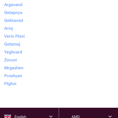
Argavand
Getapnya
Gekhanist
Arinj
Verin Ptxni
Getamej
Yeghvard
Zovuni
Mrgashen
Proshyan
Ptghni
English
AMD