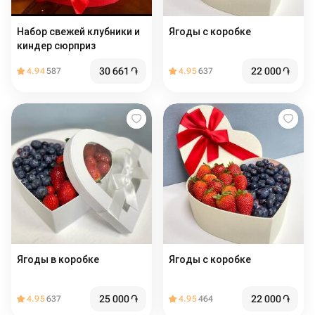
Набор свежей клубники и
Ягоды с коробке
киндер сюрприз
30 661
֏
22 000
֏
4.94
587
4.95
637
Ягоды в коробке
Ягоды с коробке
25 000
֏
22 000
֏
4.95
637
4.95
464