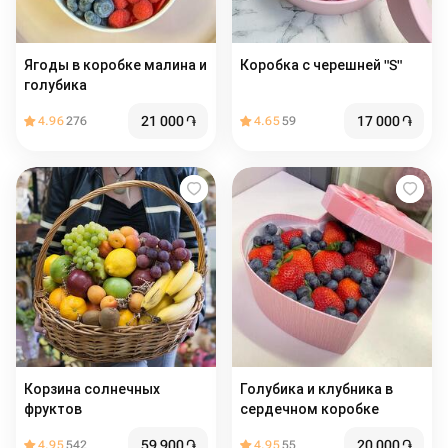
Ягоды в коробке малина и
Коробка с черешней "S"
голубика
21 000
֏
17 000
֏
4.96
276
4.65
59
Корзина солнечных
Голубика и клубника в
фруктов
сердечном коробке
59 900
֏
20 000
֏
4.95
542
4.95
55