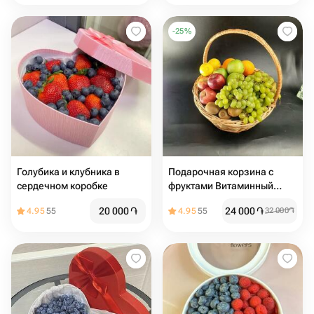
-
25
%
Голубика и клубника в
Подарочная корзина с
сердечном коробке
фруктами Витаминный
заряд
20 000
֏
24 000
֏
4.95
55
4.95
55
32 000
֏