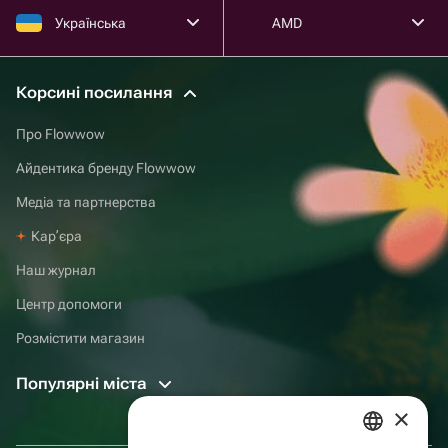
Українська
AMD
Корсині посилання
Про Flowwow
Айдентика бренду Flowwow
Медіа та партнерства
Карʼєра
Наш журнал
Центр допомоги
Розмістити магазин
Популярні міста
×