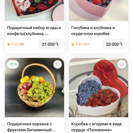
Подарочный набор ягоды и
Голубика и клубника в
конфеты(клубника,
сердечном коробке
голубика, Рафаэлло) в
21 000
֏
20 000
֏
4.65
59
4.86
311
коробке сердце ♥️
-
25
%
Подарочная корзина с
Коробка с ягодами в виде
фруктами Витаминный
сердца «Половинка»