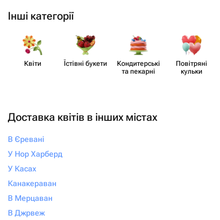
Інші категорії
Квіти
Їстівні букети
Кондит​ерські
Повітряні
та пекарні
кульки
Доставка квітів в інших містах
В Єревані
У Нор Харберд
У Касах
Канакераван
В Мерцаван
В Джрвеж