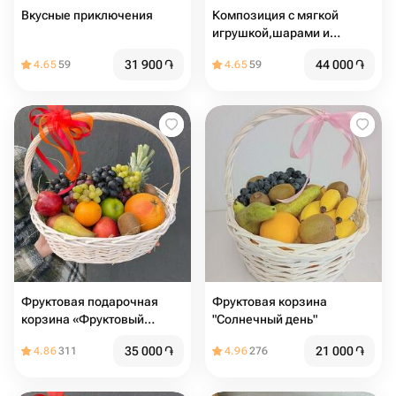
Вкусные приключения
Композиция с мягкой
игрушкой,шарами и
сладостями
31 900
֏
44 000
֏
4.65
59
4.65
59
Фруктовая подарочная
Фруктовая корзина
корзина «Фруктовый
"Солнечный день"
шторм»
35 000
֏
21 000
֏
4.86
311
4.96
276