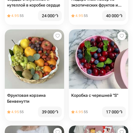
нутеллой в коробке сердце
экзотических фруктов и
ягод /
24 000
֏
40 000
֏
4.95
55
4.95
55
Фруктовая корзина
Коробка с черешней "S"
Бенвенутти
39 000
֏
17 000
֏
4.95
55
4.95
55