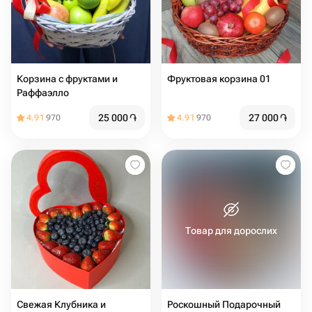
Корзина с фруктами и
Фруктовая корзина 01
Раффаэлло
25 000
֏
27 000
֏
4.91
970
4.91
970
Товар для дорослих
Свежая Клубника и
Роскошный Подарочный