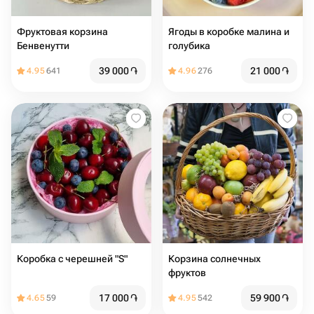
Фруктовая корзина
Ягоды в коробке малина и
Бенвенутти
голубика
39 000
֏
21 000
֏
4.95
641
4.96
276
Коробка с черешней "S"
Корзина солнечных
фруктов
17 000
֏
59 900
֏
4.65
59
4.95
542