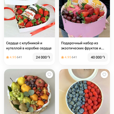
Сердце с клубникой и
Подарочный набор из
нутеллой в коробке сердце
экзотических фруктов и
ягод /
24 000
֏
40 000
֏
4.95
641
4.95
641