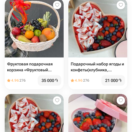
Фруктовая подарочная
Подарочный набор ягоды и
корзина «Фруктовый
конфеты(клубника,
шторм»
голубика, Рафаэлло) в
35 000
֏
21 000
֏
4.96
276
4.96
276
коробке сердце ♥️