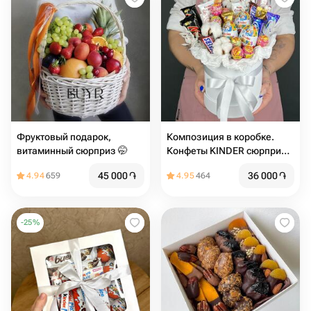
Фруктовый подарок,
Композиция в коробке.
витаминный сюрприз 🤭
Конфеты KINDER сюрприз,
шоколадные батончики,
45 000
֏
36 000
֏
4.94
659
4.95
464
чупа-чупс и Хлопок (M)
-
25
%