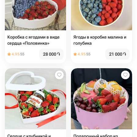
Коробка с ягодами в виде
Ягоды в коробке малина и
сердца «Половинка»
голубика
28 000
֏
21 000
֏
4.95
55
4.95
55
Сердце с клубникой и
Подарочный набор из