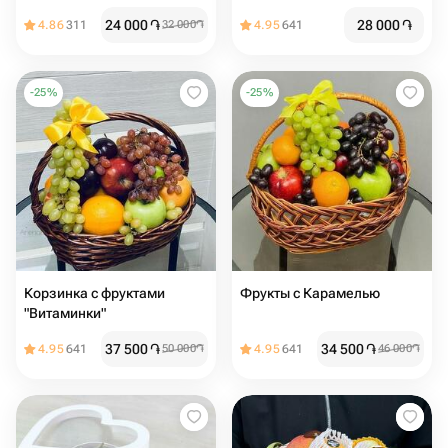
заряд
24 000
֏
28 000
֏
4.86
311
32 000
֏
4.95
641
-
25
%
-
25
%
Корзинка с фруктами
Фрукты с Карамелью
"Витаминки"
37 500
֏
34 500
֏
4.95
641
50 000
֏
4.95
641
46 000
֏