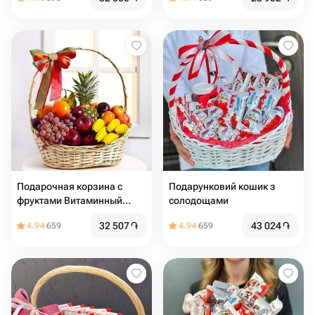
Подарочная корзина с
Подарунковий кошик з
фруктами Витаминный
солодощами
заряд2
32 507
֏
43 024
֏
4.94
659
4.94
659