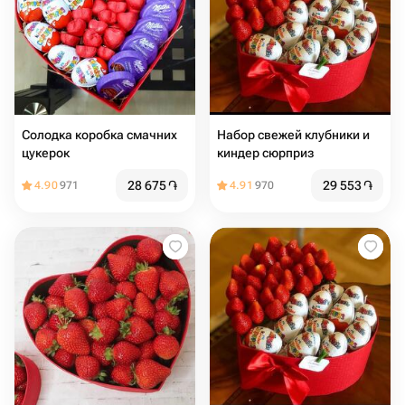
Солодка коробка смачних
Набор свежей клубники и
цукерок
киндер сюрприз
28 675
֏
29 553
֏
4.90
971
4.91
970