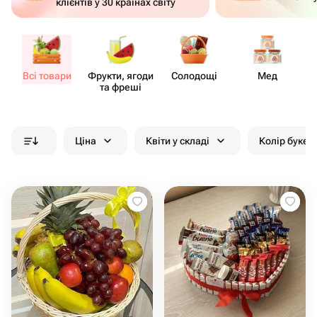
клієнтів у 30 країнах світу
Всі товари
Фрукти, ягоди
Солодощі
Мед
та фреші
Ціна
Квіти у складі
Колір букет