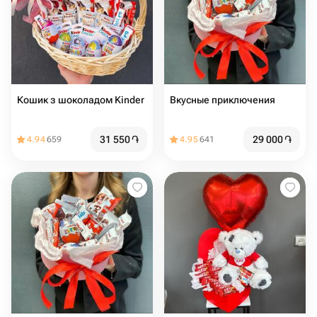
Кошик з шоколадом Kinder
Вкусные приключения
31 550
֏
29 000
֏
4.94
659
4.95
641