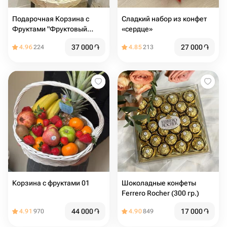
Подарочная Корзина с
Сладкий набор из конфет
Фруктами "Фруктовый
«сердце»
Коктейль"
37 000
֏
27 000
֏
4.96
224
4.85
213
Корзина с фруктами 01
Шоколадные конфеты
Ferrero Rocher (300 гр.)
44 000
֏
17 000
֏
4.91
970
4.90
849