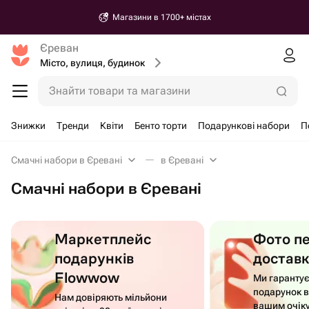
Магазини в 1700+ містах
Єреван
Місто, вулиця, будинок
Знайти товари та магазини
Знижки
Тренди
Квіти
Бенто торти
Подарункові набори
П
Смачні набори в Єревані
в Єревані
Смачні набори в Єревані
Маркетплейс
Фото п
подарунків
достав
Flowwow
Ми гаранту
подарунок в
Нам довіряють мільйони
вашим очік