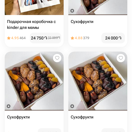
Подарочная коробочка с
Сухофрукти
kinder для мамы
24 750
֏
24 000
֏
4.95
464
33 000
֏
4.88
379
Сухофрукти
Сухофрукти