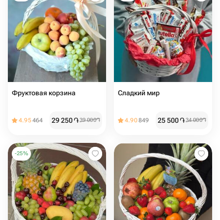
Фруктовая корзина
Сладкий мир️
29 250
֏
25 500
֏
4.95
464
39 000
֏
4.90
849
34 000
֏
-
25
%