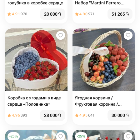
голубика в коробке сердце
Набор "Martini Ferrero
Rocher" в Сердце
20 000
֏
51 265
֏
4.91
970
4.90
971
Коробка с ягодами в виде
Ягодная корзина /
сердца «Половинка»
Фруктовая корзина /
Корзина с фруктами /
28 000
֏
30 000
֏
4.96
393
4.95
641
Клубника / Черешня
-
25
%
-
25
%