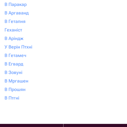
В Паракар
В Аргаванд
В Гетапня
Геханіст
В Аріндж
У Верін Птхні
В Гетамеч
В Егвард
В Зовуні
В Мргашен
В Прошян
В Птгні