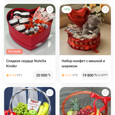
-
10
%
Останній
Сладкое сердце Nutella
Набор конфет с мишкой и
Kinder
шариком
20 000
֏
19 800
֏
4.90
971
4.91
970
22 000
֏