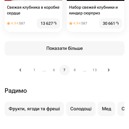
Свежая клубника в коробке
Набор свежей клубники и
сердце
киндер сюрприз
13 627
֏
30 661
֏
4.94
587
4.94
587
Показати більше
1
6
7
8
13
...
...
Радимо
Фрукти, ягоди та фреші
Солодощі
Мед
Су