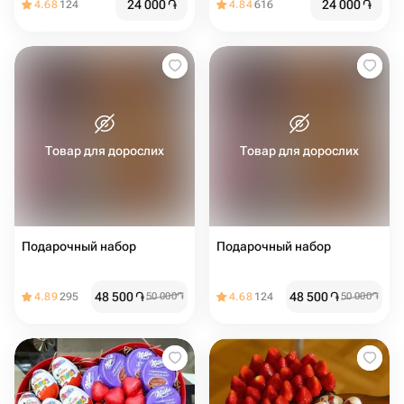
24 000
֏
24 000
֏
4.68
124
4.84
616
Товар для дорослих
Товар для дорослих
Подарочный набор
Подарочный набор
48 500
֏
48 500
֏
4.89
295
50 000
֏
4.68
124
50 000
֏