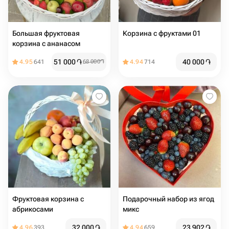
Большая фруктовая
Корзина с фруктами 01
корзина с ананасом
51 000
֏
40 000
֏
4.95
641
68 000
֏
4.94
714
Фруктовая корзина с
Подарочный набор из ягод
абрикосами
микс
32 000
֏
23 902
֏
4.96
393
4.94
659