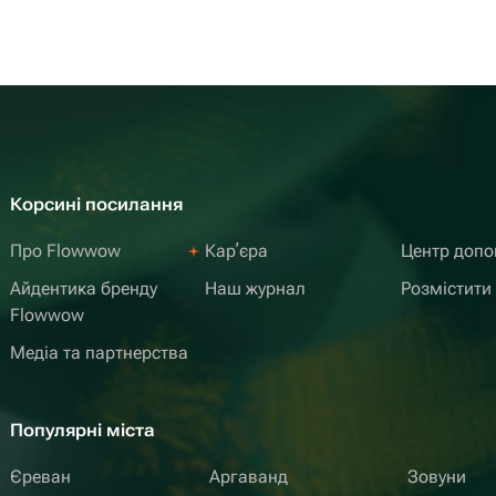
Корсині посилання
Про Flowwow
Карʼєра
Центр доп
Айдентика бренду
Наш журнал
Розмістити
Flowwow
Медіа та партнерства
Популярні міста
Єреван
Аргаванд
Зовуни