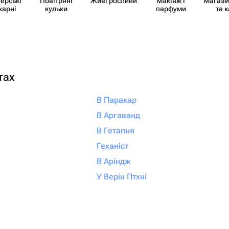
​ерські
Повітряні
Живі рослини
Макіяж і
Магази
карні
кульки
парфуми
та 
тах
В Паракар
В Аргаванд
В Гетапня
Геханіст
В Аріндж
У Верін Птхні