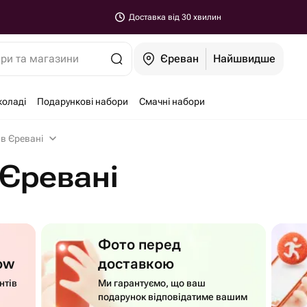
Доставка від 30 хвилин
ари та магазини
Єреван
Найшвидше
коладі
Подарункові набори
Смачні набори
 в Єревані
 Єревані
Фото перед
ow
доставкою
нтів
Ми гарантуємо, що ваш
подарунок відповідатиме вашим