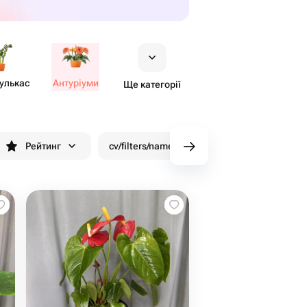
​улькас
Антуріуми
Ще категорії
Рейтинг
cv/filters/name_fast_delivery
Знижки