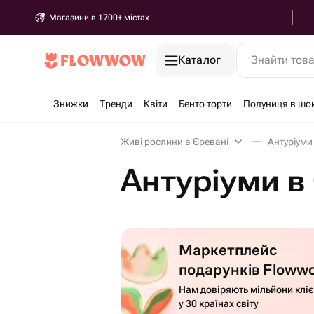
Магазини в 1700+ містах
Каталог
Знайти тов
Знижки
Тренди
Квіти
Бенто торти
Полуниця в шо
Живі рослини в Єревані
Антуріуми
Антуріуми в
Маркетплейс
подарунків Floww
Нам довіряють мільйони кліє
у 30 країнах світу