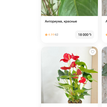
Анториума, красные
18 000
֏
4.99
62