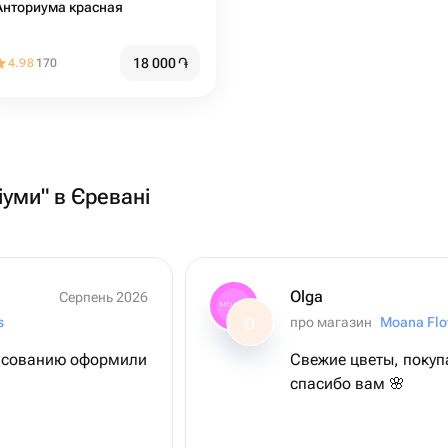
Анториума красная
18 000
֏
4.98
170
ріуми" в Єревані
Olga
Серпень 2026
s
про магазин
Moana Flo
O
ласованию оформили
Свежие цветы, покуп
спасибо вам 🌸