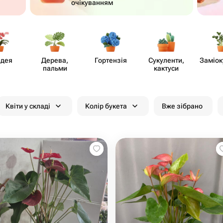
очікуванням
ідея
Дерева,
Гортензія
Суку​ленти,
Заміок
пальми
кактуси
Квіти у складі
Колір букета
Вже зібрано