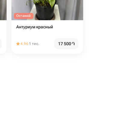
Останній
Антуриум красный
17 500
֏
4.96
1 тис.