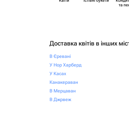
Квіти
Їстівні букети
Кондит
та пе
Доставка квітів в інших міс
В Єревані
У Нор Харберд
У Касах
Канакераван
В Мерцаван
В Джрвеж