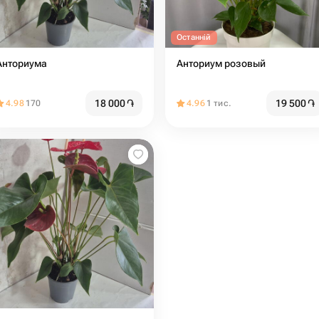
Останній
Анториума
Анториум розовый
18 000
֏
19 500
֏
4.98
170
4.96
1 тис.