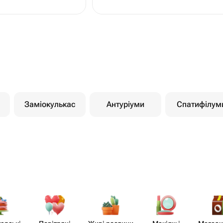
Заміокулькас
Антуріуми
Спатифілум