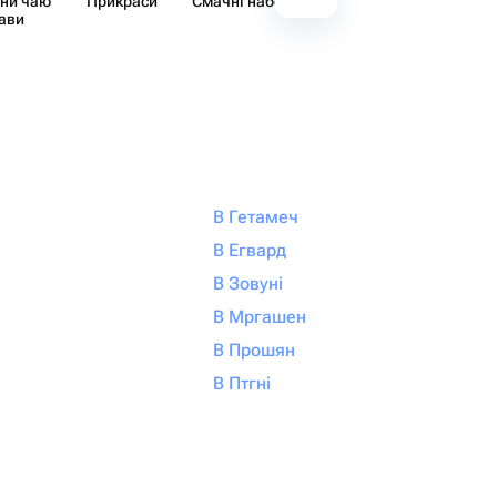
ни чаю
Прикраси
Смачні набори
Декор
Аксе
кави
В Гетамеч
В Егвард
В Зовуні
В Мргашен
В Прошян
В Птгні