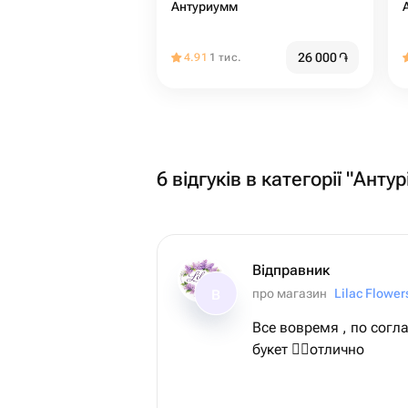
Антуриумм
26 000
֏
4.91
1 тис.
6 відгуків в категорії "Анту
Відправник
про магазин
Lilac Flower
В
Все вовремя , по сог
букет 👌🏻отлично