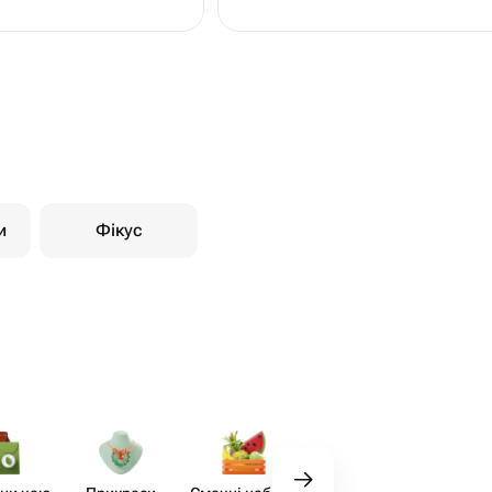
и
Фікус