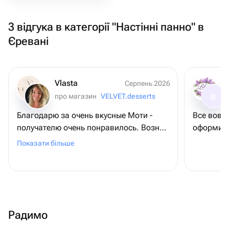
3 відгука в категорії "Настінні панно" в
Єревані
Vlasta
Серпень 2026
про магазин
VELVET.desserts
В
Благодарю за очень вкусные Моти -
Все вовр
получателю очень понравилось. Возник
оформили 
вопрос по изменению состава и
Показати більше
визуала самих моти - продавец ответил
подробно и урегулировал все
возникшие вопросы. Благодарю и
рекомендую всем
Радимо