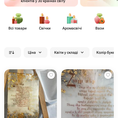
клієнтів у 30 країнах світу
Всі товари
Свічки
Аром​асвічі
Вази
На
Ціна
Квіти у складі
Колір букет