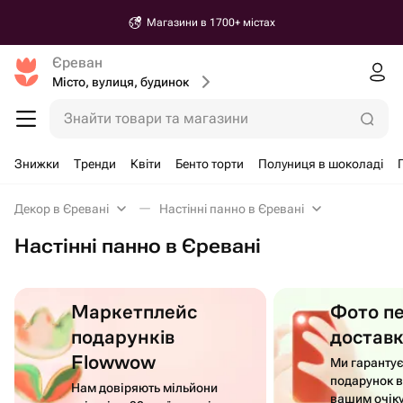
Магазини в 1700+ містах
Єреван
Місто, вулиця, будинок
Знайти товари та магазини
Знижки
Тренди
Квіти
Бенто торти
Полуниця в шоколаді
Декор в Єревані
Настінні панно в Єревані
Настінні панно в Єревані
Маркетплейс
Фото п
подарунків
достав
Flowwow
Ми гаранту
подарунок в
Нам довіряють мільйони
вашим очік