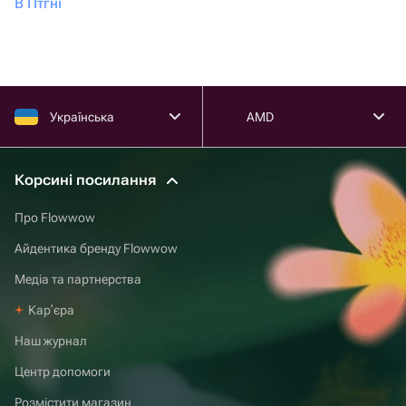
В Птгні
Українська
AMD
Корсині посилання
Про Flowwow
Айдентика бренду Flowwow
Медіа та партнерства
Карʼєра
Наш журнал
Центр допомоги
Розмістити магазин