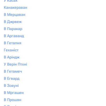
У Касах
Канакераван
В Мерцаван
В Джрвеж
В Паракар
В Аргаванд
В Гетапня
Геханіст
В Аріндж
У Верін Птхні
В Гетамеч
В Егвард
В Зовуні
В Мргашен
В Прошян