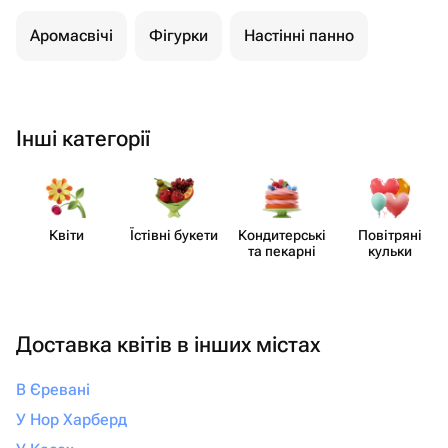
Аромасвічі
Фігурки
Настінні панно
Інші категорії
Квіти
Їстівні букети
Кондит​ерські
Повітряні
та пекарні
кульки
Доставка квітів в інших містах
В Єревані
У Нор Харберд