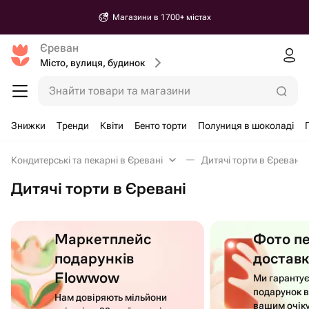
Магазини в 1700+ містах
Єреван
Місто, вулиця, будинок
Знайти товари та магазини
Знижки
Тренди
Квіти
Бенто торти
Полуниця в шоколаді
Кондитерські та пекарні в Єревані
Дитячі торти в Єревані
Дитячі торти в Єревані
Маркетплейс
Фото п
подарунків
достав
Flowwow
Ми гаранту
подарунок в
Нам довіряють мільйони
вашим очік