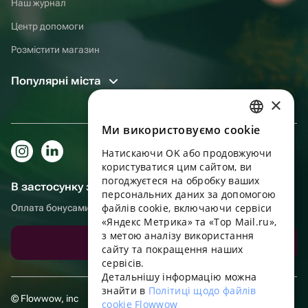
Наш журнал
Центр допомоги
Розмістити магазин
Популярні міста
×
Ми використовуємо cookie
RUSSIAN
Натискаючи OK або продовжуючи
ENGLISH
користуватися цим сайтом, ви
UKRAINIAN
погоджуєтеся на обробку ваших
В застосунку зручніше!
персональних даних за допомогою
PORTUGUESE
файлів cookie, включаючи сервіси
Оплата бонусами, самовивіз, зручний чат підтримки
«Яндекс Метрика» та «Top Mail.ru»,
SPANISH
з метою аналізу використання
Завантажити додаток
сайту та покращення наших
HUNGARIAN
сервісів.
ITALIAN
Детальнішу інформацію можна
знайти в
Політиці щодо файлів
FRENCH
© Flowwow, inc
cookie Flowwow