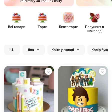
клієнтів у 30 країнах світу
Всі товари
Торти
Бенто торти
Полуниця в
Д
шоколаді
Ціна
Квіти у складі
Колір букет