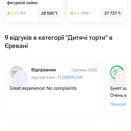
фигуркой зайки
28 500
֏
27 727
֏
4.95
163
4.94
659
9 відгуків в категорії "Дитячі торти" в
Єревані
Відправник
Серпень 2026
про магазин
FLOWER LAB
В
А
Great experience! No complaints
Букет шик
Очень ве
все неск
Показати 
подтверд