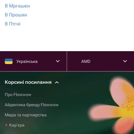
В Мргашен
В Прошян
В Птгні
Українська
AMD
Корсині посилання
Про Flowwow
Айдентика бренду Flowwow
Медіа та партнерства
Карʼєра