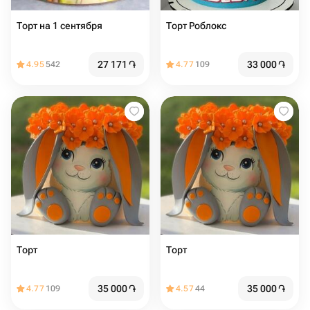
Торт на 1 сентября
Торт Роблокс
27 171
֏
33 000
֏
4.95
542
4.77
109
Торт
Торт
35 000
֏
35 000
֏
4.77
109
4.57
44