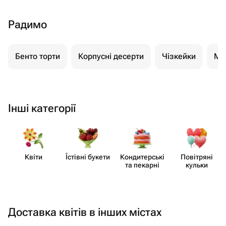
Радимо
Бенто торти
Корпусні десерти
Чізкейки
Мо
Інші категорії
Квіти
Їстівні букети
Кондит​ерські
Повітряні
та пекарні
кульки
Доставка квітів в інших містах