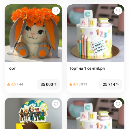
Торт
Торт на 1 сентября
35 000
֏
25 714
֏
4.57
44
4.90
971