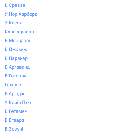
В Єревані
У Нор Харберд
У Касах
Канакераван
В Мерцаван
В Джрвеж
В Паракар
В Аргаванд
В Гетапня
Геханіст
В Аріндж
У Верін Птхні
В Гетамеч
В Егвард
В Зовуні