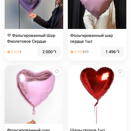
💜 Фальгированный Шар
Фольгированный шар
Фиолетовое Сердце
сердце 1шт
2 000
֏
1 496
֏
5.00
4
4.90
849
Фольгированный шар
Шары сердце 1шт