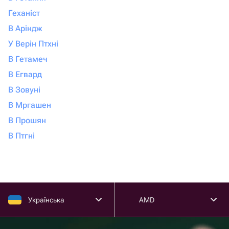
Геханіст
В Аріндж
У Верін Птхні
В Гетамеч
В Егвард
В Зовуні
В Мргашен
В Прошян
В Птгні
Українська
AMD