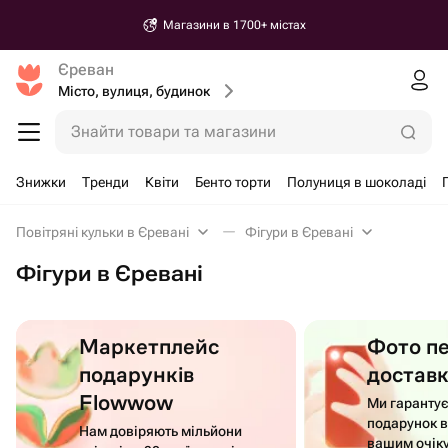
Магазини в 1700+ містах
Єреван
Місто, вулиця, будинок
Знайти товари та магазини
Знижки
Тренди
Квіти
Бенто торти
Полуниця в шоколаді
Повітряні кульки в Єревані
Фігури в Єревані
Фігури в Єревані
Маркетплейс
Фото п
подарунків
достав
Flowwow
Ми гаранту
подарунок в
Нам довіряють мільйони
вашим очік