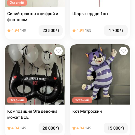
Останній
Синий трактор с цифрой и
Шары сердце 1шт
фонтаном
23 500
֏
1 700
֏
4.94
149
4.99
165
Останній
Останній
Композиция Эта девочка
Кот Матроскин
может ВСЁ
28 000
֏
15 000
֏
4.94
149
4.94
149