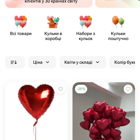
клієнтів у 30 країнах світу
Всі товари
Кульки в
Набори з
Кульки
коробці
кульок
поштучно
Ціна
Квіти у складі
Колір букет
-
25
%