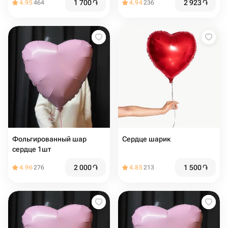
1 700
֏
2 923
֏
4.95
464
4.94
236
Фольгированный шар
Сердце шарик
сердце 1шт
2 000
֏
1 500
֏
4.96
276
4.85
213