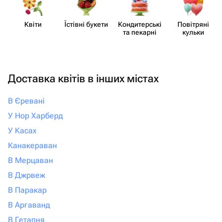
Квіти
Їстівні букети
Кондит​ерські
Повітряні
та пекарні
кульки
Доставка квітів в інших містах
В Єревані
У Нор Харберд
У Касах
Канакераван
В Мерцаван
В Джрвеж
В Паракар
В Аргаванд
В Гетапня