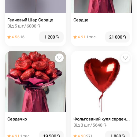
Гелиевый Шар Сердце
Сердце
Від 5 шт / 6000 ֏
1 200
֏
21 000
֏
4.56
16
4.91
1 тис.
Сердечко
Фольгований куля сердечко 45см
Від 3 шт / 5640 ֏
19 500
֏
1 880
֏
4.91
1 тис.
4.90
971