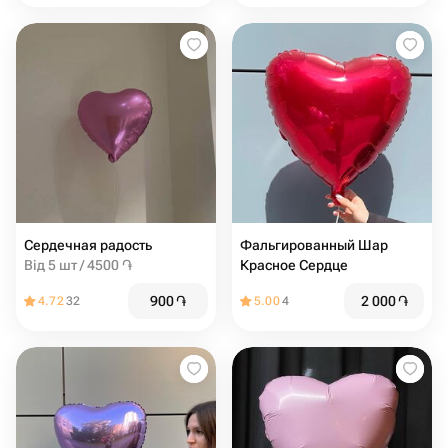
Сердечная радость
Фальгированный Шар
Від 5 шт / 4500 ֏
Красное Сердце
900
֏
2 000
֏
4.72
32
5.00
4