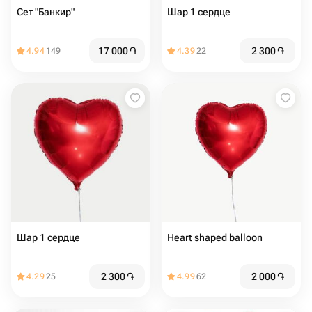
Сет "Банкир"
Шар 1 сердце
17 000
֏
2 300
֏
4.94
149
4.39
22
Шар 1 сердце
Heart shaped balloon
2 300
֏
2 000
֏
4.29
25
4.99
62