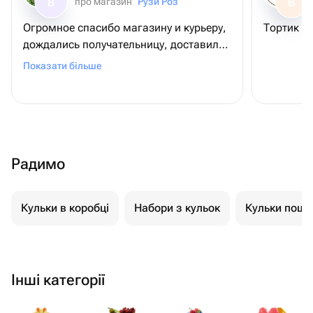
про магазин
Рузи Роз
В
В
Огромное спасибо магазину и курьеру,
Тортик оч
дождались получательницу, доставили
все верно, букеты ШИКАРНЫЕ, даже
Показати більше
лучше, чем на фото🥺 Праздник удался,
моя сестра счастлива, а вместе с ней и
я♡
Радимо
Кульки в коробці
Набори з кульок
Кульки пошт
Інші категорії