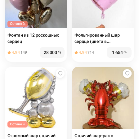
Останній
Фонтан из 12 роскошных
Фольгированный шар
сердец
сердце (цвета в
ассортименте)
28 000
֏
1 654
֏
4.94
149
4.94
714
Останній
Огромный шар стоячий
Стоячий шар-рак с