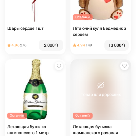
Останній
Шары сердце 1шт
Літаючий куля Ведмедик з
серцем
2 000
֏
13 000
֏
4.96
276
4.94
149
Товар для дорослих
Останній
Останній
Летающая бутылка
Летающая бутылка
шампанского 1 метр
шампанского розовая