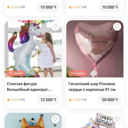
10 000
֏
10 000
֏
4.94
149
4.94
149
Останній
Останній
Стоячая фигура
Гигантский шар Розовое
Волшебный единорог
сердце с надписью 91 см
139см
12 500
֏
20 000
֏
4.94
149
4.94
149