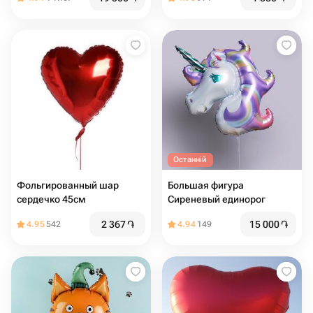
Останній
Фольгированный шар
Большая фигура
сердечко 45см
Сиреневый единорог
2 367
֏
15 000
֏
4.95
542
4.94
149