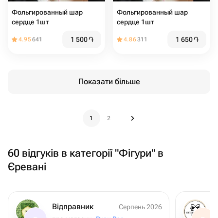
Фольгированный шар
Фольгированный шар
сердце 1шт
сердце 1шт
1 500
֏
1 650
֏
4.95
641
4.86
311
Показати більше
1
2
60 відгуків в категорії "Фігури" в
Єревані
Відправник
Серпень 2026