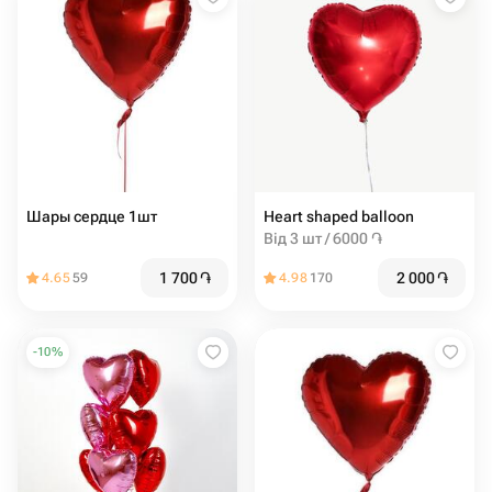
Шары сердце 1шт
Heart shaped balloon
Від 3 шт / 6000 ֏
1 700
֏
2 000
֏
4.65
59
4.98
170
-
10
%