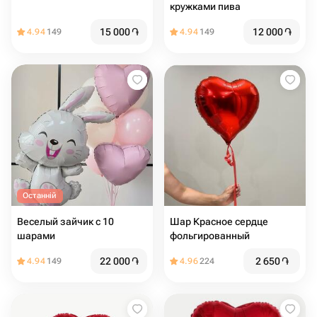
кружками пива
15 000
֏
12 000
֏
4.94
149
4.94
149
Останній
Веселый зайчик с 10
Шар Красное сердце
шарами
фольгированный
22 000
֏
2 650
֏
4.94
149
4.96
224