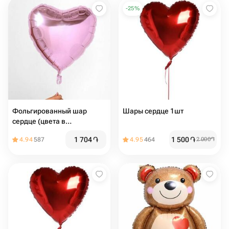
-
25
%
Фольгированный шар
Шары сердце 1шт
сердце (цвета в
ассортименте)
1 704
֏
1 500
֏
4.94
587
4.95
464
2 000
֏