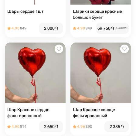
Шары сердце 1шт
Шарики сердца красные
большой букет
2 000
֏
69 750
֏
4.90
849
4.90
849
93 000
֏
Шар Красное сердце
Шар Красное сердце
фольгированный
фольгированный
2 650
֏
2 385
֏
4.90
514
4.96
393