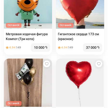
Останній
Останній
Метровая ходячая фигура
Гигантское сердце 173 см
Компот (Три кота)
(красное)
10 000
֏
37 000
֏
4.94
149
4.94
149
Останній