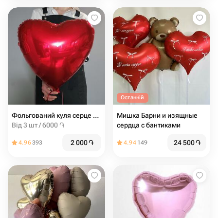
Останній
Фольгований куля серце з гелієм
Мишка Барни и изящные
Від 3 шт / 6000 ֏
сердца с бантиками
2 000
֏
24 500
֏
4.96
393
4.94
149