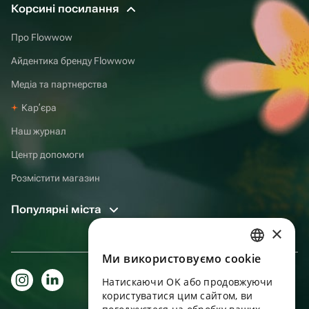
Корсині посилання
Про Flowwow
Айдентика бренду Flowwow
Медіа та партнерства
Карʼєра
Наш журнал
Центр допомоги
Розмістити магазин
Популярні міста
×
Ми використовуємо cookie
RUSSIAN
Натискаючи OK або продовжуючи
ENGLISH
користуватися цим сайтом, ви
UKRAINIAN