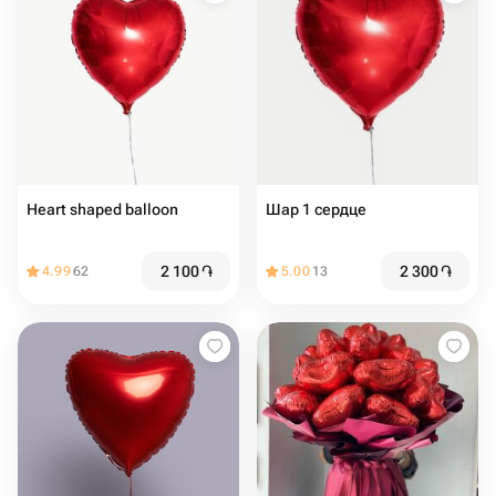
Heart shaped balloon
Шар 1 сердце
2 100
֏
2 300
֏
4.99
62
5.00
13