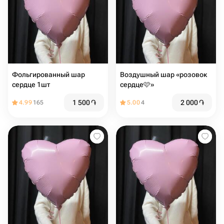
Фольгированный шар
Воздушный шар «розовок
сердце 1шт
сердце🩷»
1 500
֏
2 000
֏
4.99
165
5.00
4