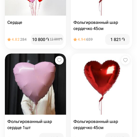
Сердце
Фольгированный шар
сердечко 45см
10 800
֏
1 821
֏
4.82
284
12 000
֏
4.94
659
Фольгированный шар
Фольгированный шар
сердце 1шт
сердечко 45см