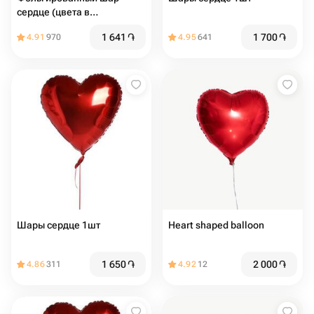
сердце (цвета в
ассортименте)
1 641
֏
1 700
֏
4.91
970
4.95
641
Шары сердце 1шт
Heart shaped balloon
1 650
֏
2 000
֏
4.86
311
4.92
12