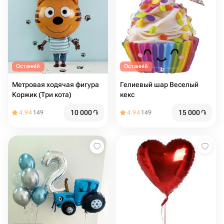
Останній
Останній
Метровая ходячая фигура
Гелиевый шар Веселый
Коржик (Три кота)
кекс
10 000
֏
15 000
֏
4.94
149
4.94
149