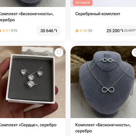
Останній
Комплект «Бесконечность»,
Серебряный комплект
серебро
30 646
֏
25 200
֏
4.91
970
4.98
39
28 000
Комплект «Сердце», серебро
Комплект «Бесконечность»,
серебро