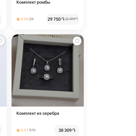
Комплект ромбы
29 750
֏
4.98
39
35 000
֏
Комплект из серебра
38 309
֏
4.91
970