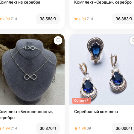
Комплект из серебра
Комплект «Сердце», серебро
38 588
֏
36 383
֏
4.94
714
4.94
714
Останній
Комплект «Бесконечность»,
Серебряный комплект
серебро
30 870
֏
36 000
֏
4.94
714
4.98
39