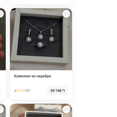
Комплект из серебра
39 746
֏
4.94
587