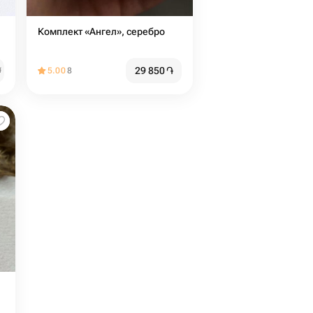
Комплект «Ангел», серебро
29 850
֏
֏
5.00
8