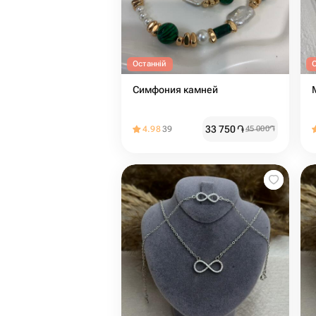
Останній
Симфония камней
33 750
֏
4.98
39
45 000
֏