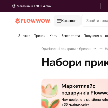
Магазини в 1700+ містах
Каталог
Знайти тов
Знижки
Тренди
Квіти
Бенто торти
Полуниця в шо
Оригінальні прикраси в Єревані
Н
Набори прик
Маркетплейс
подарунків Floww
Нам довіряють мільйони кліє
у 30 країнах світу