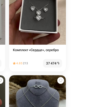
Комплект «Сердце», серебро
37 474
֏
4.85
213