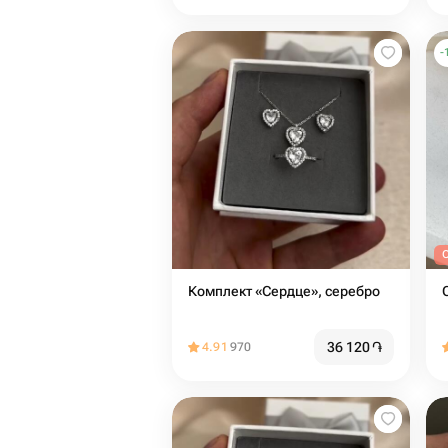
-
Комплект «Сердце», серебро
36 120
֏
4.91
970