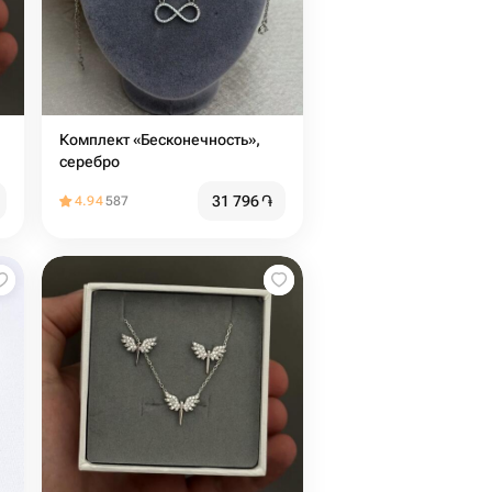
Комплект «Бесконечность»,
серебро
31 796
֏
4.94
587