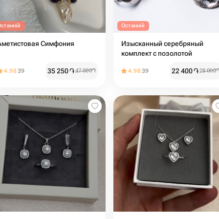
Останній
Останній
Аметистовая Симфония
Изысканный серебряный
комплект с позолотой
35 250
֏
22 400
֏
4.98
39
47 000
֏
4.98
39
28 000