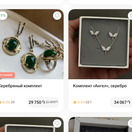
15
%
Останній
Серебряный комплект
Комплект «Ангел», серебро
29 750
֏
34 067
֏
4.98
39
35 000
֏
4.94
587