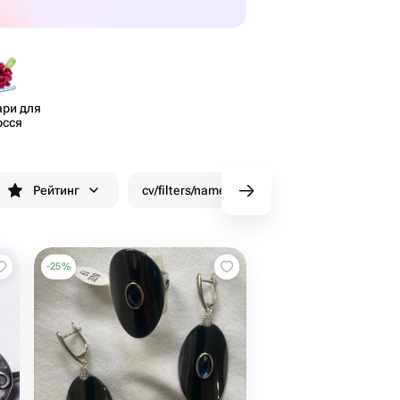
ари для
осся
Рейтинг
cv/filters/name_fast_delivery
Знижки
-
25
%