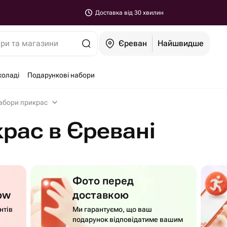
Доставка від 30 хвилин
ари та магазини
Єреван
Найшвидше
коладі
Подарункові набори
абори прикрас
рас в Єревані
Фото перед
ow
доставкою
нтів
Ми гарантуємо, що ваш
подарунок відповідатиме вашим