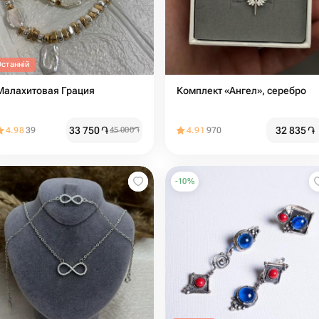
Останній
Малахитовая Грация
Комплект «Ангел», серебро
33 750
֏
32 835
֏
4.98
39
45 000
֏
4.91
970
-
10
%