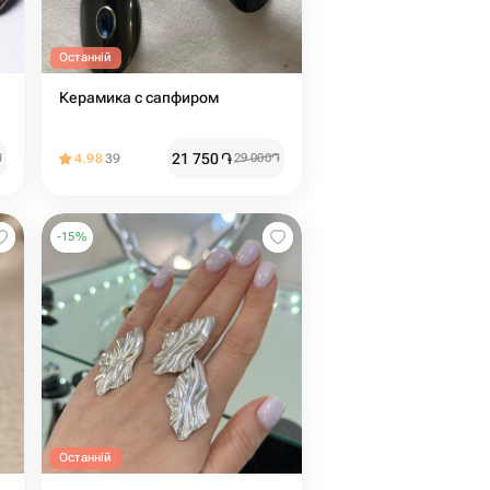
Останній
Керамика с сапфиром
21 750
֏
֏
4.98
39
29 000
֏
-
15
%
Останній