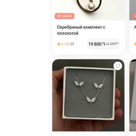
Останній
Серебряный комплект с
позолотой
19 800
֏
4.98
39
22 000
֏