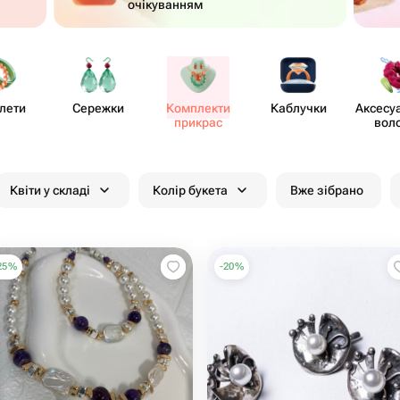
очікуванням
лети
Сережки
Комплекти
Каблучки
Аксесу
прикрас
вол
Квіти у складі
Колір букета
Вже зібрано
25
%
-
20
%