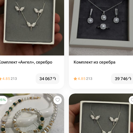
Комплект «Ангел», серебро
Комплект из серебра
34 067
֏
39 746
֏
4.85
213
4.85
213
25
%