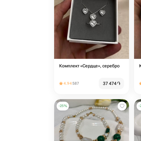
Комплект «Сердце», серебро
37 474
֏
4.94
587
-
25
%
-