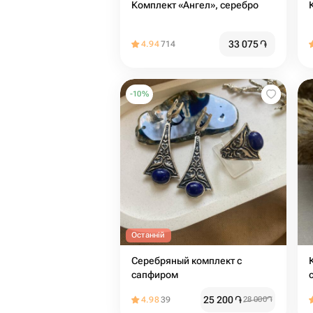
Комплект «Ангел», серебро
33 075
֏
4.94
714
-
10
%
Останній
Серебряный комплект с
сапфиром
25 200
֏
4.98
39
28 000
֏