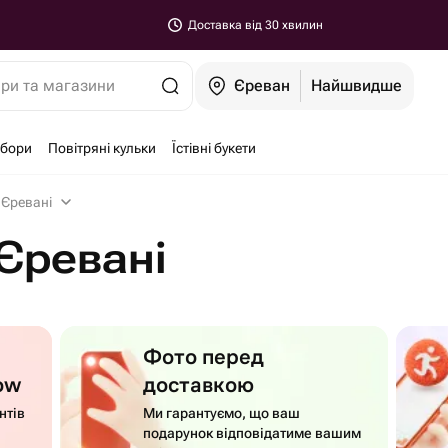
Доставка від 30 хвилин
ари та магазини
Єреван
Найшвидше
абори
Повітряні кульки
Їстівні букети
 Єревані
 Єревані
Фото перед
ow
доставкою
нтів
Ми гарантуємо, що ваш
подарунок відповідатиме вашим