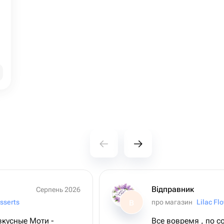
Відправник
Серпень 2026
sserts
про магазин
Lilac Fl
В
вкусные Моти -
Все вовремя , по 