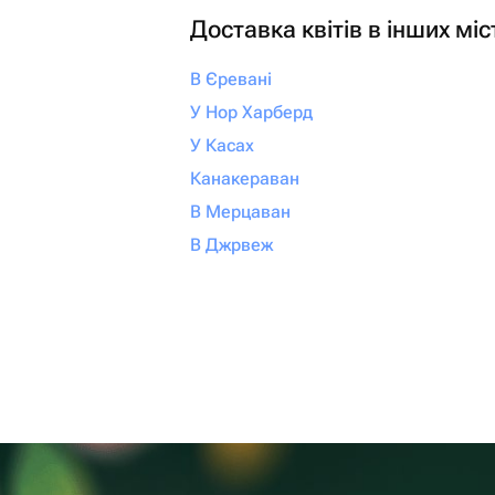
Доставка квітів в інших міс
В Єревані
У Нор Харберд
У Касах
Канакераван
В Мерцаван
В Джрвеж