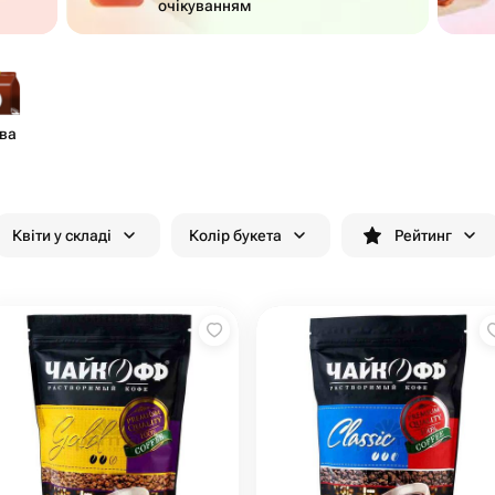
очікуванням
ва
Квіти у складі
Колір букета
Рейтинг