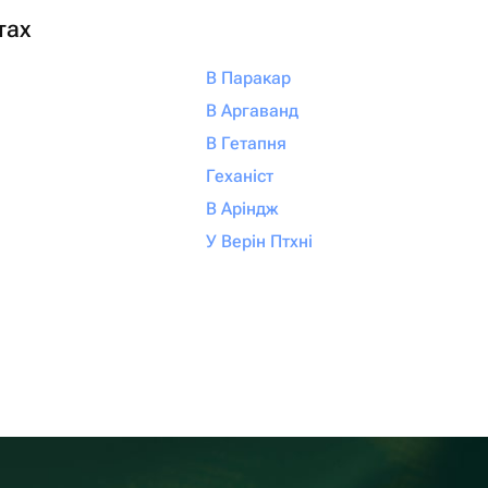
тах
В Паракар
В Аргаванд
В Гетапня
Геханіст
В Аріндж
У Верін Птхні