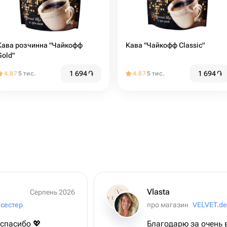
Кава розчинна "Чайкофф
Кава "Чайкофф Classic"
Gold"
1 694
֏
1 694
֏
4.87
5 тис.
4.87
5 тис.
Vlasta
Серпень 2026
 сестер
про магазин
VELVET.de
 спасибо 💖
Благодарю за очень 