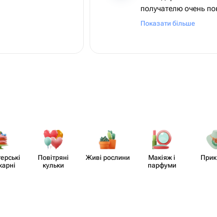
получателю очень по
вопрос по изменению
Показати більше
самих моти - продав
и урегулировал все 
Благодарю и рекоме
​ерські
Повітряні
Живі рослини
Макіяж і
Прик
карні
кульки
парфуми