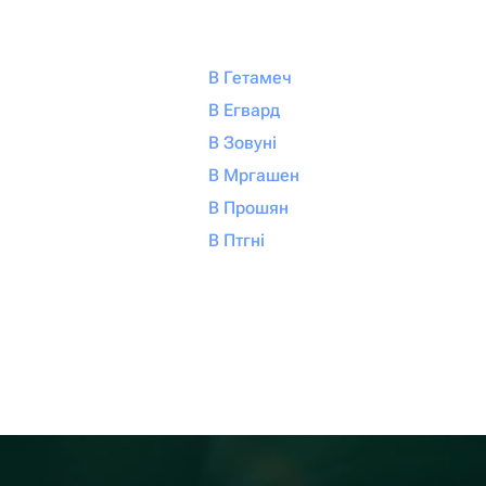
В Гетамеч
В Егвард
В Зовуні
В Мргашен
В Прошян
В Птгні