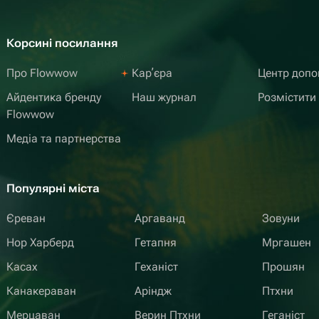
Корсині посилання
Про Flowwow
Карʼєра
Центр доп
Айдентика бренду
Наш журнал
Розмістити
Flowwow
Медіа та партнерства
Популярні міста
Єреван
Аргаванд
Зовуни
Нор Харберд
Гетапня
Мргашен
Касах
Геханіст
Прошян
Канакераван
Аріндж
Птхни
Мерцаван
Верин Птхни
Геганіст