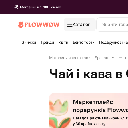
Магазини в 1700+ містах
Каталог
Знайти тов
Знижки
Тренди
Квіти
Бенто торти
Подарункові н
Магазини чаю та кави в Єревані
в
Чай і кава в
Маркетплейс
подарунків Floww
Нам довіряють мільйони кліє
у 30 країнах світу