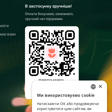
В застосунку зручніше!
Оплата бонусами, самовивіз,
зручний чат підтримки
омоги
 магазин
Наведіть камеру,
×
завантажте додаток
Ми використовуємо cookie
RUSSIAN
Натискаючи OK або продовжуючи
ENGLISH
користуватися цим сайтом, ви