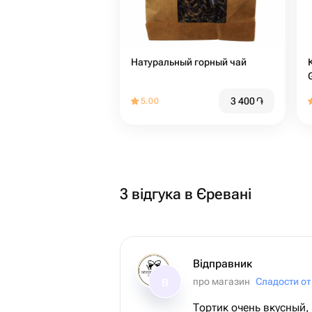
Натуральный горный чай
3 400
֏
5.00
3 відгука в Єревані
Відправник
про магазин
Сладости от
В
Тортик очень вкусный,