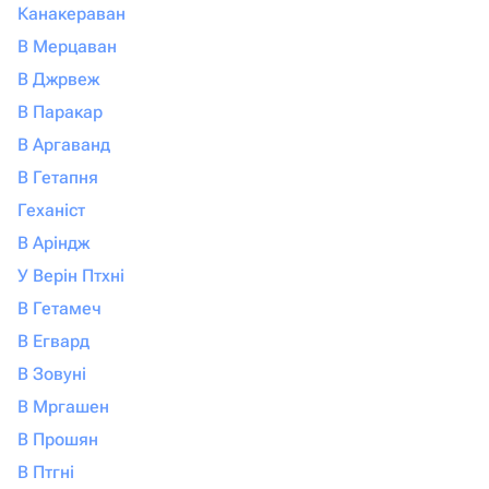
Канакераван
В Мерцаван
В Джрвеж
В Паракар
В Аргаванд
В Гетапня
Геханіст
В Аріндж
У Верін Птхні
В Гетамеч
В Егвард
В Зовуні
В Мргашен
В Прошян
В Птгні