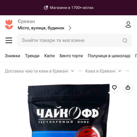
Магазини в 1700+ містах
Єреван
Місто, вулиця, будинок
Знайти товари та магазини
Знижки
Тренди
Квіти
Бенто торти
Полуниця в шоколаді
Доставка чаю та кави в Єревані
Кава в Єревані
Ка