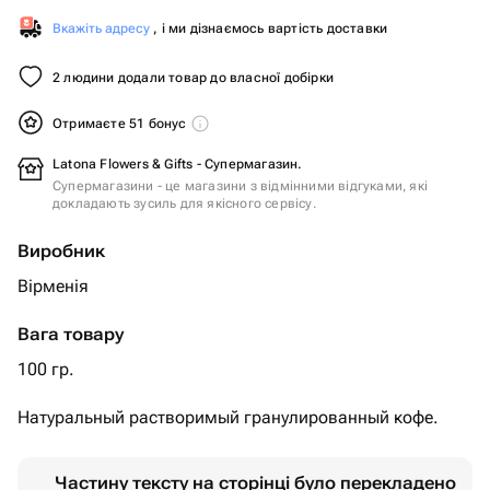
Вкажіть адресу
, і ми дізнаємось вартість доставки
2 людини додали товар до власної добірки
Отримаєте 51 бонус
Latona Flowers & Gifts - Супермагазин.
Супермагазини - це магазини з відмінними відгуками, які
докладають зусиль для якісного сервісу.
Виробник
Вірменія
Вага товару
100 гр.
Натуральный растворимый гранулированный кофе.
Частину тексту на сторінці було перекладено