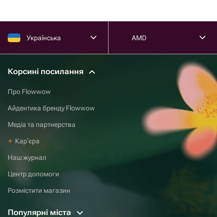
Українська
AMD
Корсині посилання
Про Flowwow
Айдентика бренду Flowwow
Медіа та партнерства
Карʼєра
Наш журнал
Центр допомоги
Розмістити магазин
Популярні міста