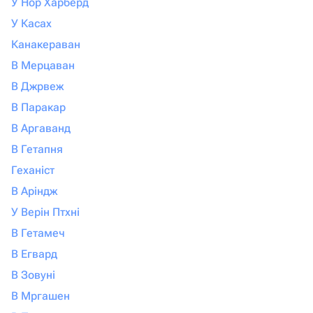
У Нор Харберд
У Касах
Канакераван
В Мерцаван
В Джрвеж
В Паракар
В Аргаванд
В Гетапня
Геханіст
В Аріндж
У Верін Птхні
В Гетамеч
В Егвард
В Зовуні
В Мргашен