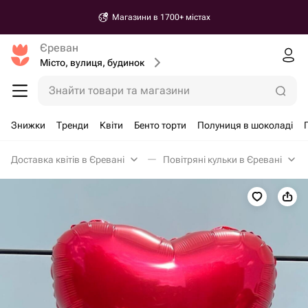
Магазини в 1700+ містах
Єреван
Місто, вулиця, будинок
Знайти товари та магазини
Знижки
Тренди
Квіти
Бенто торти
Полуниця в шоколаді
Доставка квітів в Єревані
Повітряні кульки в Єревані