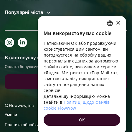
Популярні міста
×
Ми використовуємо cookie
RUSSIAN
Натискаючи OK або продовжуючи
ENGLISH
користуватися цим сайтом, ви
UKRAINIAN
погоджуєтеся на обробку ваших
В застосунку зручніше!
персональних даних за допомогою
PORTUGUESE
файлів cookie, включаючи сервіси
Оплата бонусами, самовивіз, зручний чат підтримки
«Яндекс Метрика» та «Top Mail.ru»,
SPANISH
з метою аналізу використання
Завантажити додаток
сайту та покращення наших
HUNGARIAN
сервісів.
ITALIAN
Детальнішу інформацію можна
знайти в
Політиці щодо файлів
FRENCH
© Flowwow, inc
cookie Flowwow
TURKISH
Умови
OK
GERMAN
Політика обробки даних