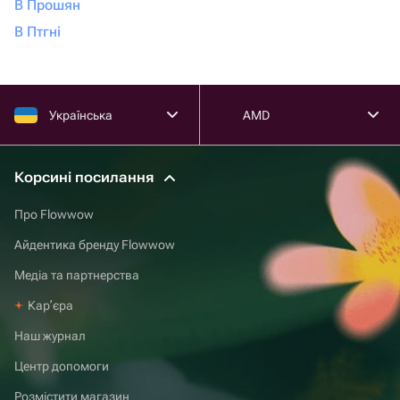
В Прошян
В Птгні
Українська
AMD
Корсині посилання
Про Flowwow
Айдентика бренду Flowwow
Медіа та партнерства
Карʼєра
Наш журнал
Центр допомоги
Розмістити магазин