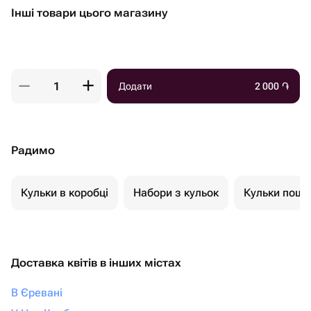
Інші товари цього магазину
Додати
2 000
֏
Радимо
Кульки в коробці
Набори з кульок
Кульки пошт
Доставка квітів в інших містах
В Єревані