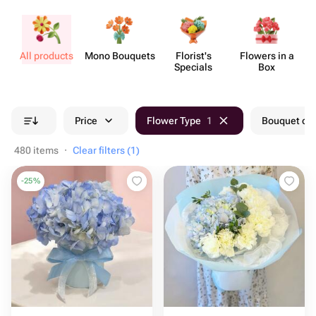
All products
Mono Bouquets
Florist's
Flowers in a
Specials
Box
Price
Flower Type
1
Bouquet col
480 items
·
Clear filters (1)
-
25
%