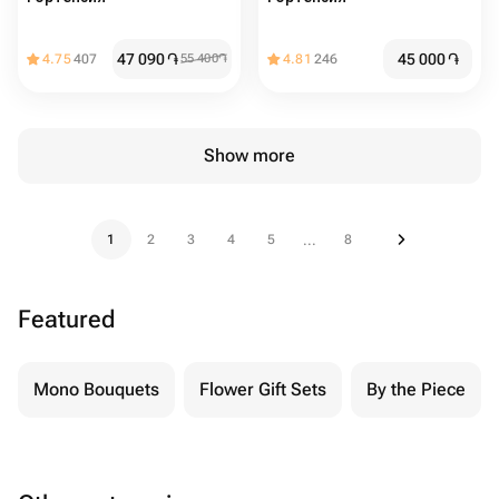
47 090
֏
45 000
֏
4.75
407
55 400
֏
4.81
246
Show more
1
2
3
4
5
8
...
Featured
Mono Bouquets
Flower Gift Sets
By the Piece