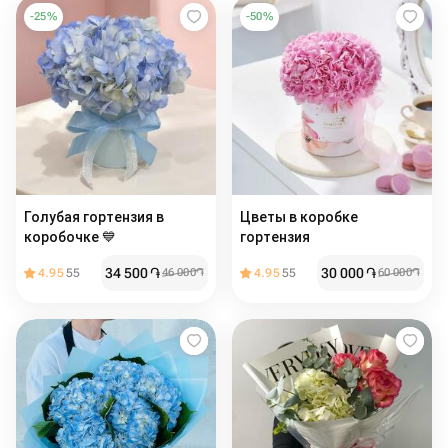
-
25
%
-
50
%
Голубая гортензия в
Цветы в коробке
коробочке 💙
гортензия
34 500
֏
30 000
֏
4.95
55
46 000
֏
4.95
55
60 000
֏