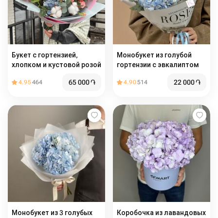
Букет с гортензией,
Монобукет из голубой
хлопком и кустовой розой
гортензии с эвкалиптом
65 000
֏
22 000
֏
4.95
464
4.90
514
Монобукет из 3 голубых
Коробочка из лавандовых