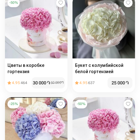
-
50
%
Цветы в коробке
Букет с колумбийской
гортензия
белой гортензией
30 000
֏
25 000
֏
4.95
464
60 000
֏
4.95
637
-
25
%
-
50
%