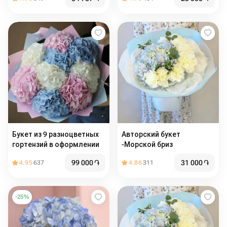
Букет из 9 разноцветных
Авторский букет
гортензий в оформлении
-Морской бриз
99 000
֏
31 000
֏
4.95
637
4.86
311
-
25
%