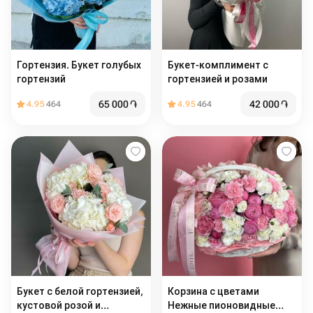
Гортензия. Букет голубых
Букет-комплимент с
гортензий
гортензией и розами
65 000
֏
42 000
֏
4.95
464
4.95
464
Букет с белой гортензией,
Корзина с цветами
кустовой розой и
Нежные пионовидные