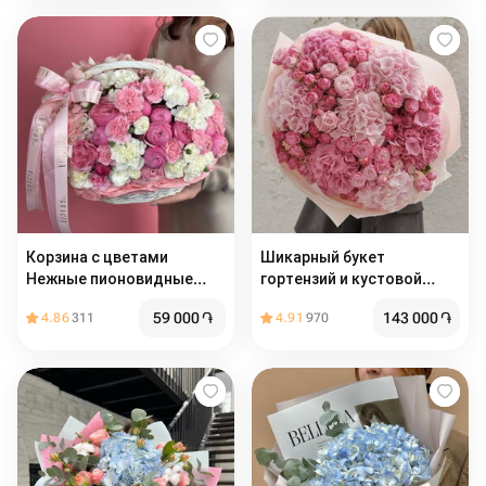
Корзина с цветами
Шикарный букет
Нежные пионовидные
гортензий и кустовой
розы, воздушые
розы
59 000
֏
143 000
֏
4.86
311
4.91
970
гортензии, ажурные
диантусы белые и
розовые