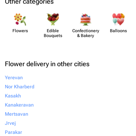
Other categories
Flowers
Edible
Confect​ionery
Balloons
Bouquets
& Bakery
Flower delivery in other cities
Yerevan
Nor Kharberd
Kasakh
Kanakeravan
Mertsavan
Jrvej
Parakar