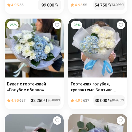
99 000
֏
54 750
֏
4.95
55
4.95
55
73 000
֏
-
25
%
-
25
%
Букет с гортензией
Гортензия голубая,
«Голубое облако»
хризантема Балтика
белая
32 250
֏
30 000
֏
4.95
637
43 000
֏
4.95
637
40 000
֏