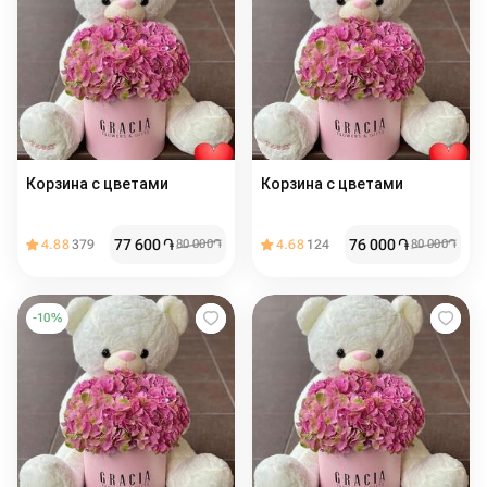
Корзина с цветами
Корзина с цветами
77 600
֏
76 000
֏
4.88
379
80 000
֏
4.68
124
80 000
֏
-
10
%