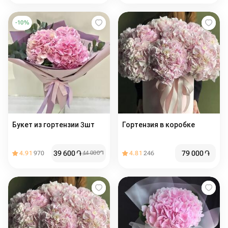
-
10
%
Букет из гортензии 3шт
Гортензия в коробке
39 600
֏
79 000
֏
4.91
970
44 000
֏
4.81
246