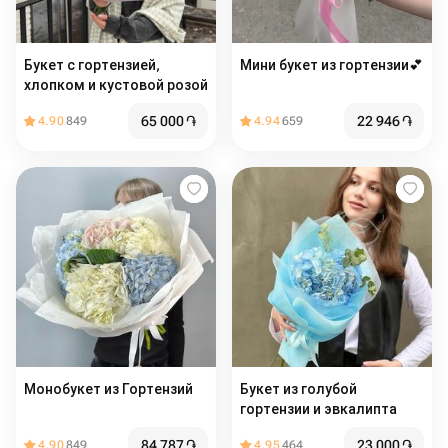
Букет с гортензией,
Мини букет из гортензии💕
хлопком и кустовой розой
65 000
֏
22 946
֏
4.90
849
4.94
659
Монобукет из Гортензий
Букет из голубой
гортензии и эвкалипта
84 787
֏
23 000
֏
4.90
849
4.95
464