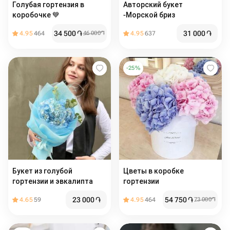
Голубая гортензия в
Авторский букет
коробочке 💙
-Морской бриз
34 500
֏
31 000
֏
4.95
464
46 000
֏
4.95
637
-
25
%
Букет из голубой
Цветы в коробке
гортензии и эвкалипта
гортензии
23 000
֏
54 750
֏
4.65
59
4.95
464
73 000
֏