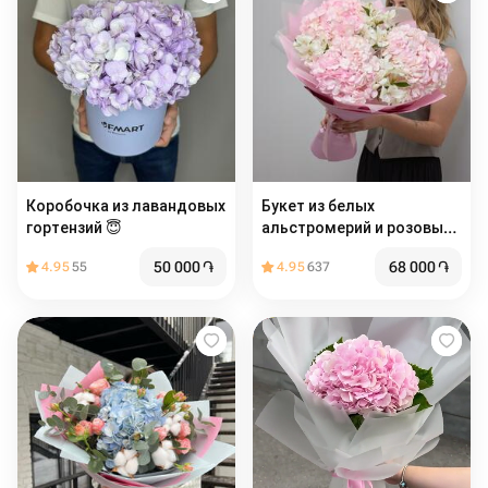
Коробочка из лавандовых
Букет из белых
гортензий 😇
альстромерий и розовых
гортензий
50 000
֏
68 000
֏
4.95
55
4.95
637