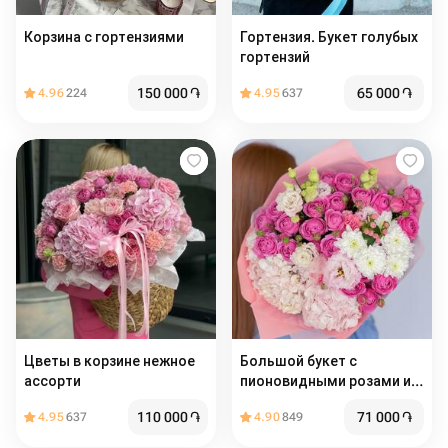
Корзина с гортензиями
Гортензия. Букет голубых
гортензий
150 000
֏
65 000
֏
4.96
224
4.95
637
Цветы в корзине нежное
Большой букет с
ассорти
пионовидными розами и
гортензиями
110 000
֏
71 000
֏
4.95
637
4.90
849