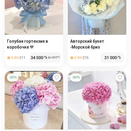
Голубая гортензия в
Авторский букет
коробочке 💙
-Морской бриз
34 500
֏
31 000
֏
4.86
311
46 000
֏
4.96
276
-
25
%
-
50
%