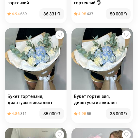
гортензий
гортензий 😇
36 331
֏
50 000
֏
4.94
659
4.95
637
Букет гортензия,
Букет гортензия,
диантусы и эвкалипт
диантусы и эвкалипт
35 000
֏
35 000
֏
4.86
311
4.95
55