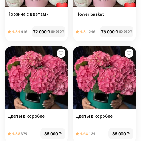
Корзина с цветами
Flower basket
72 000
֏
76 000
֏
4.84
616
80 000
֏
4.81
246
80 000
֏
Цветы в коробке
Цветы в коробке
85 000
֏
85 000
֏
4.88
379
4.68
124