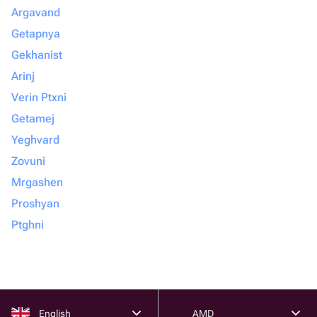
Argavand
Getapnya
Gekhanist
Arinj
Verin Ptxni
Getamej
Yeghvard
Zovuni
Mrgashen
Proshyan
Ptghni
English
AMD