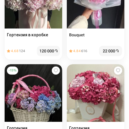
Гортензия в коробке
Bouquet
120 000
֏
22 000
֏
4.68
124
4.84
616
-
15
%
Гортензия
Гортензия