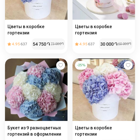
Цветы в коробке
Цветы в коробке
гортензии
гортензия
54 750
֏
30 000
֏
4.95
637
73 000
֏
4.95
637
60 000
֏
-
25
%
Букет из 9 разноцветных
Цветы в коробке
гортензий в оформлении
гортензии