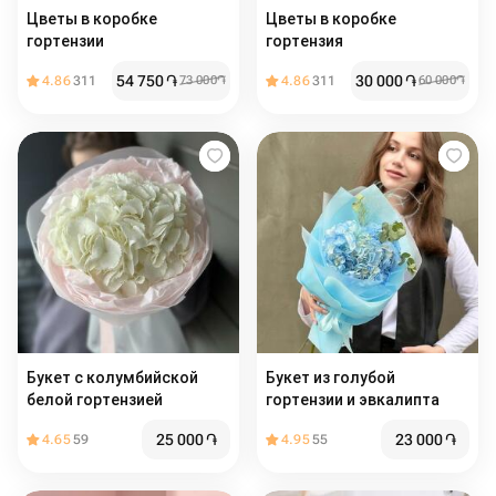
Цветы в коробке
Цветы в коробке
гортензии
гортензия
54 750
֏
30 000
֏
4.86
311
73 000
֏
4.86
311
60 000
֏
Букет с колумбийской
Букет из голубой
белой гортензией
гортензии и эвкалипта
25 000
֏
23 000
֏
4.65
59
4.95
55