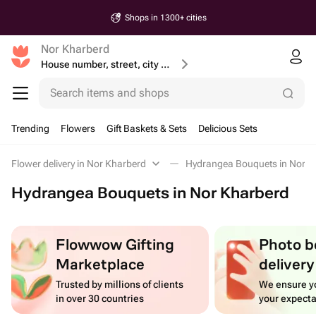
Shops in 1300+ cities
Nor Kharberd
House number, street, city or postcode
Search items and shops
Trending
Flowers
Gift Baskets & Sets
Delicious Sets
Flower delivery in Nor Kharberd
Hydrangea Bouquets in Nor K
Hydrangea Bouquets in Nor Kharberd
Flowwow Gifting
Photo b
Marketplace
delivery
Trusted by millions of clients
We ensure yo
in over 30 countries
your expecta