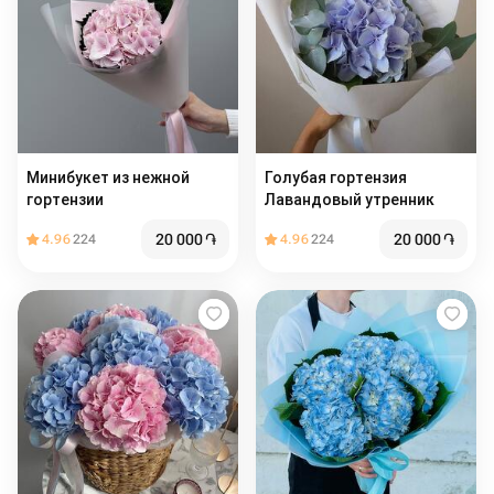
Минибукет из нежной
Голубая гортензия
гортензии
Лавандовый утренник
20 000
֏
20 000
֏
4.96
224
4.96
224