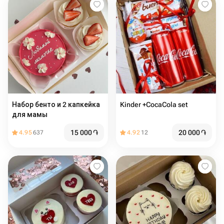
Набор бенто и 2 капкейка
Kinder +CocaCola set
для мамы
15 000
֏
20 000
֏
4.95
637
4.92
12