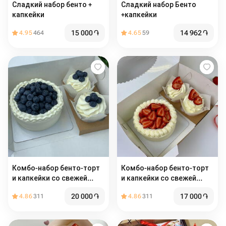
Сладкий набор бенто +
Сладкий набор Бенто
капкейки
+капкейки
15 000
֏
14 962
֏
4.95
464
4.65
59
Комбо-набор бенто-торт
Комбо-набор бенто-торт
и капкейки со свежей
и капкейки со свежей
голубикой, начинкой и
клубникой, начинкой и
20 000
֏
17 000
֏
4.86
311
4.86
311
сливочным кремом (2 шт)
сливочным кремом (2 шт)