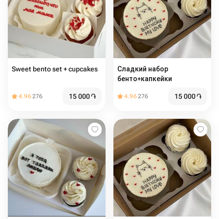
Sweet bento set + cupcakes
Сладкий набор
бенто+капкейки
15 000
֏
15 000
֏
4.96
276
4.96
276