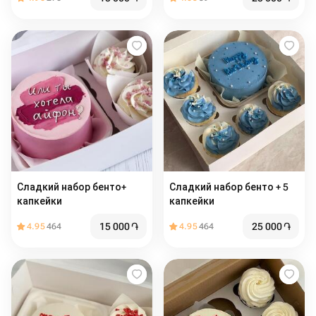
рождения
Сладкий набор бенто+
Сладкий набор бенто + 5
капкейки
капкейки
15 000
֏
25 000
֏
4.95
464
4.95
464