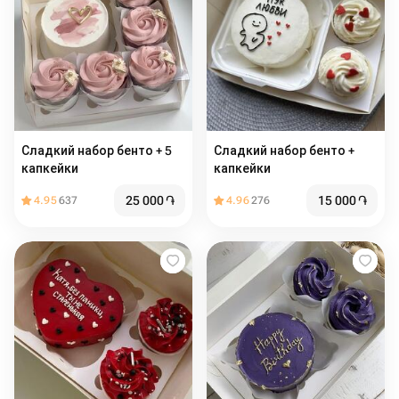
Сладкий набор бенто + 5
Сладкий набор бенто +
капкейки
капкейки
25 000
֏
15 000
֏
4.95
637
4.96
276