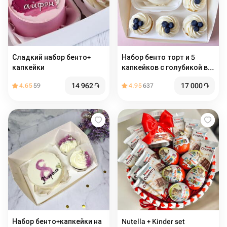
Сладкий набор бенто+
Набор бенто торт и 5
капкейки
капкейков с голубикой в
подарок на день
14 962
֏
17 000
֏
4.65
59
4.95
637
рождения
Набор бенто+капкейки на
Nutella + Kinder set