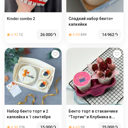
Kinder combo 2
Сладкий набор бенто+
капкейки
26 000
֏
14 962
֏
4.92
12
4.90
849
Набор бенто торт и 2
Бенто торт в стаканчике
капкейка к 1 сентября
"Тортик" и Клубника в
шоколаде на день
15 000
֏
25 000
֏
4.96
276
4.65
59