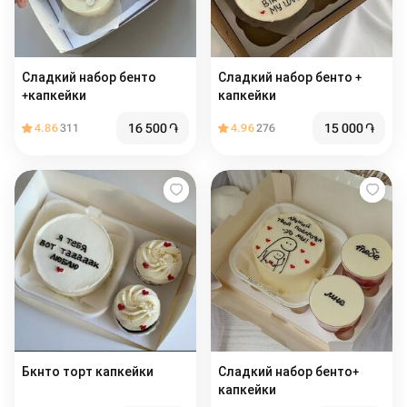
Сладкий набор бенто
Сладкий набор бенто +
+капкейки
капкейки
16 500
֏
15 000
֏
4.86
311
4.96
276
Бкнто торт капкейки
Сладкий набор бенто+
капкейки