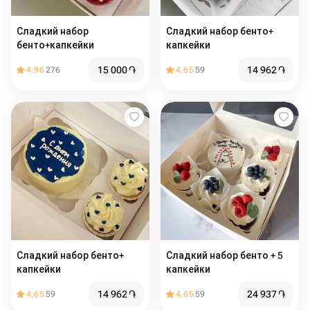
Сладкий набор
Сладкий набор бенто+
бенто+капкейки
капкейки
15 000
֏
14 962
֏
4.96
276
4.65
59
Сладкий набор бенто+
Сладкий набор бенто + 5
капкейки
капкейки
14 962
֏
24 937
֏
4.65
59
4.65
59