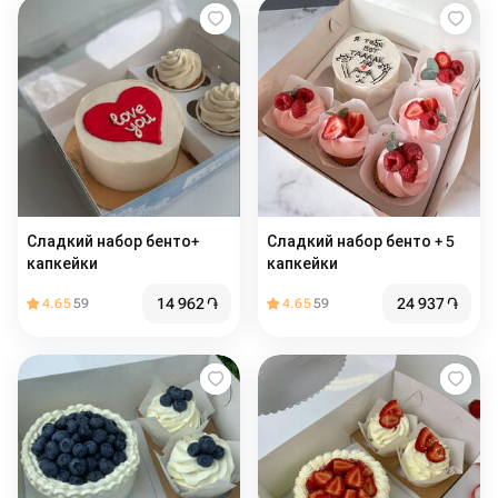
Сладкий набор бенто+
Сладкий набор бенто + 5
капкейки
капкейки
14 962
֏
24 937
֏
4.65
59
4.65
59