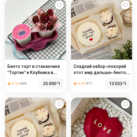
Бенто торт в стаканчике
Сладкий набор «покоряй
"Тортик" и Клубника в
этот мир дальше» бенто +
шоколаде на день
капкейки
25 000
֏
13 033
֏
4.90
849
4.90
971
рождения