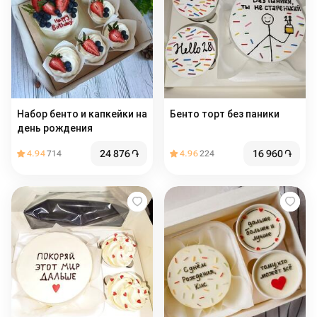
Набор бенто и капкейки на
Бенто торт без паники
день рождения
24 876
֏
16 960
֏
4.94
714
4.96
224