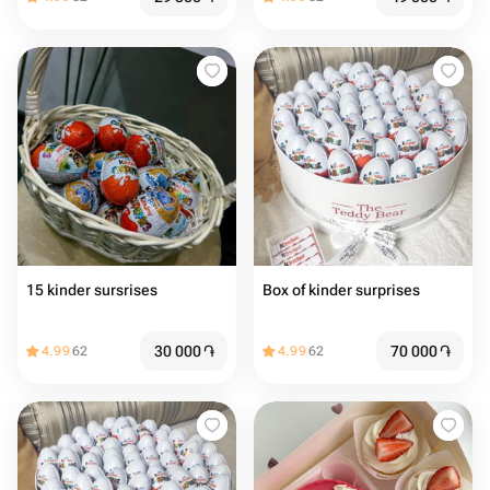
15 kinder sursrises
Box of kinder surprises
30 000
֏
70 000
֏
4.99
62
4.99
62