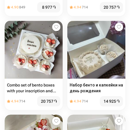
8 977
֏
20 757
֏
4.90
849
4.94
714
Combo set of bento boxes
Набор бенто и капкейки на
with your inscription and
день рождения
cupcakes
20 757
֏
14 925
֏
4.94
714
4.94
714