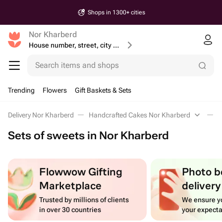
Shops in 1300+ cities
Nor Kharberd
House number, street, city or postcode
Search items and shops
Trending
Flowers
Gift Baskets & Sets
Delivery Nor Kharberd
Handcrafted Cakes Nor Kharberd
S
Sets of sweets in Nor Kharberd
Flowwow Gifting
Photo b
Marketplace
delivery
Trusted by millions of clients
We ensure yo
in over 30 countries
your expecta