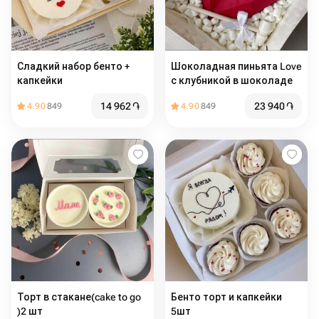
Сладкий набор бенто +
Шоколадная пиньята Love
капкейки
с клубникой в шоколаде
14 962
֏
23 940
֏
4.90
849
4.90
849
Торт в стакане(cake to go
Бенто торт и капкейки
)2 шт
5шт