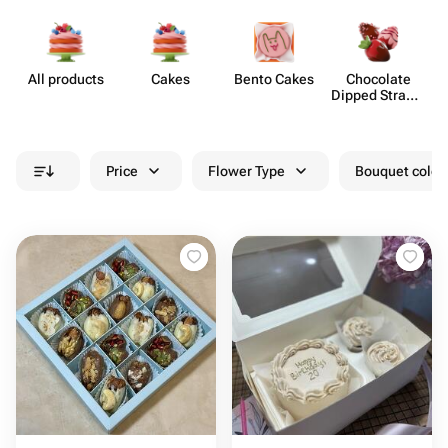
All products
Cakes
Bento Cakes
Chocolate
C
Dipped Strawb​
erries
Price
Flower Type
Bouquet colou