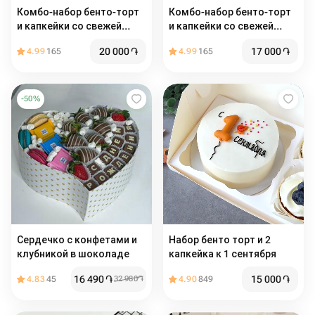
Комбо-набор бенто-торт
Комбо-набор бенто-торт
и капкейки со свежей
и капкейки со свежей
голубикой, начинкой и
клубникой, начинкой и
20 000
֏
17 000
֏
4.99
165
4.99
165
сливочным кремом (2 шт)
сливочным кремом (2 шт)
-
50
%
Сердечко с конфетами и
Набор бенто торт и 2
клубникой в шоколаде
капкейка к 1 сентября
16 490
֏
15 000
֏
4.83
45
32 980
֏
4.90
849