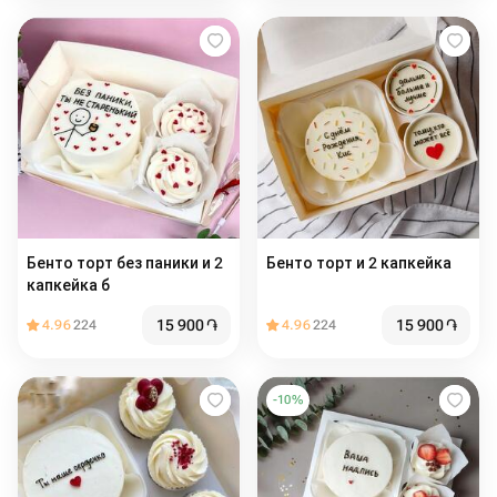
Бенто торт без паники и 2
Бенто торт и 2 капкейка
капкейка б
15 900
֏
15 900
֏
4.96
224
4.96
224
-
10
%