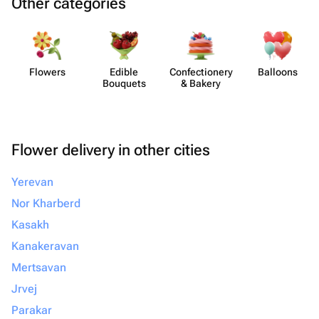
Other categories
Flowers
Edible
Confect​ionery
Balloons
Bouquets
& Bakery
Flower delivery in other cities
Yerevan
Nor Kharberd
Kasakh
Kanakeravan
Mertsavan
Jrvej
Parakar