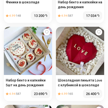
Финики в шоколаде
Набор бенто и капкейки на
день рождения
13 200
֏
17 034
֏
4.99
148
4.94
587
Набор бенто и капкейки
Шоколадная пиньята Love
5шт на день рождения
с клубникой в шоколаде
23 690
֏
26 400
֏
4.94
587
4.99
165