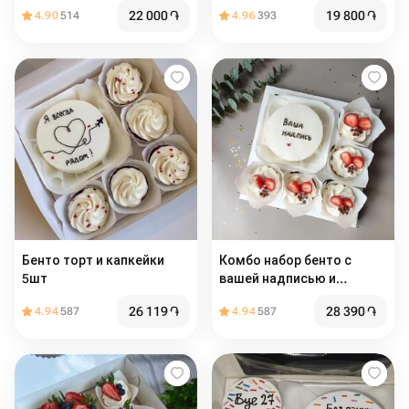
для девушки, маме,
для девушки, маме,
22 000
֏
19 800
֏
4.90
514
4.96
393
бабушке
бабушке
Бенто торт и капкейки
Комбо набор бенто с
5шт
вашей надписью и
капкейки
26 119
֏
28 390
֏
4.94
587
4.94
587