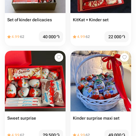
Set of kinder delicacies
KitKat + Kinder set
40 000
֏
22 000
֏
4.99
62
4.99
62
Sweet surprise
Kinder surprise maxi set
29 500
֏
49 000
֏
4.99
62
4.99
62