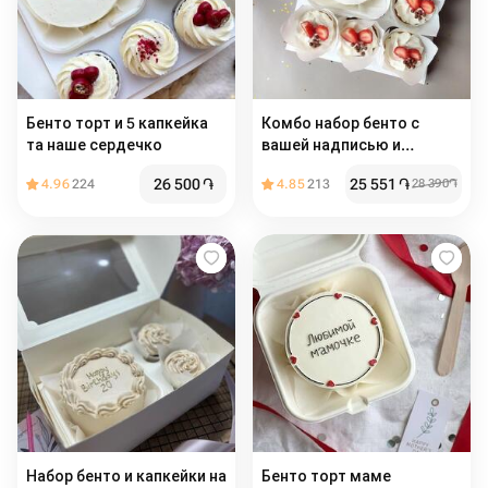
Бенто торт и 5 капкейка
Комбо набор бенто с
та наше сердечко
вашей надписью и
капкейки
26 500
֏
25 551
֏
4.96
224
4.85
213
28 390
֏
Набор бенто и капкейки на
Бенто торт маме