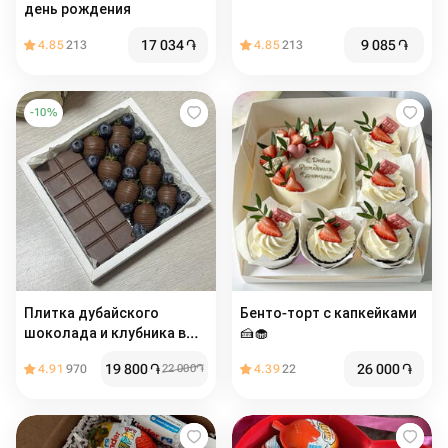
день рождения
17 034
֏
9 085
֏
4.85
213
4.85
213
-
10
%
Плитка дубайского
Бенто-торт с капкейками
шоколада и клубника в
🍰🧁
шоколаде с голубикой
19 800
֏
26 000
֏
4.91
970
22 000
֏
4.39
22