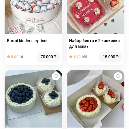
Box of kinder surprises
Набор бенто и 2 капкейка
для мамы
70 000
֏
15 000
֏
5.00
16
4.99
165