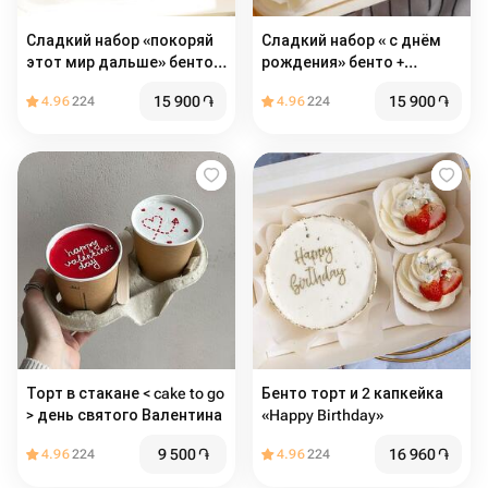
Сладкий набор «покоряй
Сладкий набор « с днём
этот мир дальше» бенто +
рождения» бенто +
капкейки
капкейки
15 900
֏
15 900
֏
4.96
224
4.96
224
Торт в стакане < cake to go
Бенто торт и 2 капкейка
> день святого Валентина
«Happy Birthday»
9 500
֏
16 960
֏
4.96
224
4.96
224