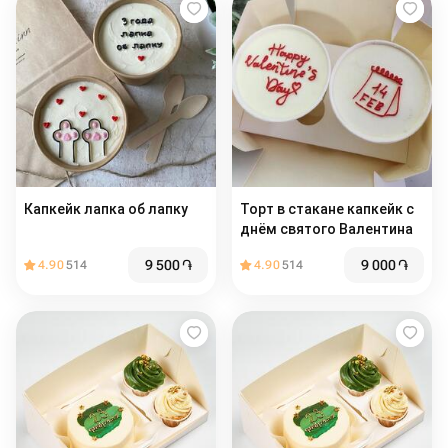
Капкейк лапка об лапку
Торт в стакане капкейк с
днём святого Валентина
9 500
֏
9 000
֏
4.90
514
4.90
514