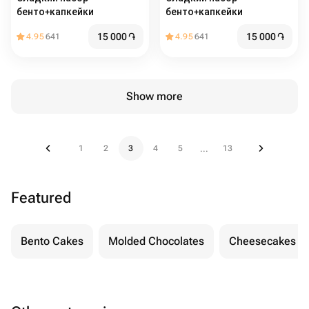
бенто+капкейки
бенто+капкейки
15 000
֏
15 000
֏
4.95
641
4.95
641
Show more
1
2
3
4
5
13
...
Featured
Bento Cakes
Molded Chocolates
Cheesecakes