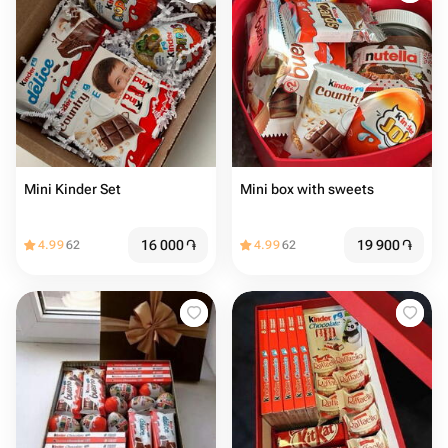
Mini Kinder Set
Mini box with sweets
16 000
֏
19 900
֏
4.99
62
4.99
62