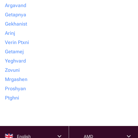
Argavand
Getapnya
Gekhanist
Arinj
Verin Ptxni
Getamej
Yeghvard
Zovuni
Mrgashen
Proshyan
Ptghni
English
AMD