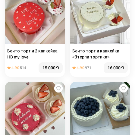
Бенто торт и 2 капкейка
Бенто торт и капкейки
HB my love
«Втерпи тортика»
15 000
֏
16 000
֏
4.90
514
4.90
971