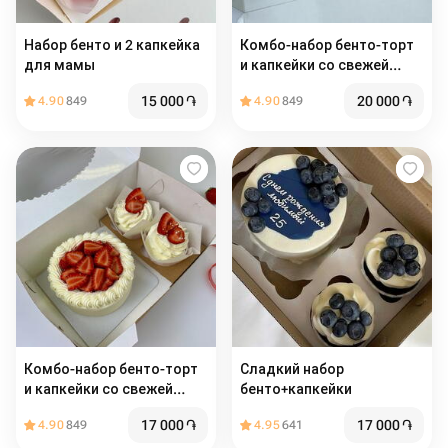
Набор бенто и 2 капкейка
Комбо-набор бенто-торт
для мамы
и капкейки со свежей
голубикой, начинкой и
15 000
֏
20 000
֏
4.90
849
4.90
849
сливочным кремом (2 шт)
Комбо-набор бенто-торт
Сладкий набор
и капкейки со свежей
бенто+капкейки
клубникой, начинкой и
17 000
֏
17 000
֏
4.90
849
4.95
641
сливочным кремом (2 шт)