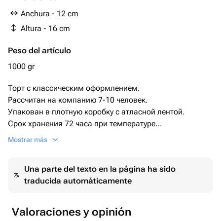
комментариях
Anchura - 12 cm
Начинка по умолчанию идет шоколадныйе шарики с
Altura - 16 cm
вафлями
Peso del artículo
1000 gr
Торт с классическим оформлением.
Рассчитан на компанию 7-10 человек.
Упакован в плотную коробку с атласной лентой.
Срок хранения 72 часа при температуре
+2+6.
Mostrar más
Этот изысканный торт станет украшением любого
торжества.
Una parte del texto en la página ha sido
Гладкое покрытие и крупные розовые орхидеи придают
traducida automáticamente
ему утончённый и современный вид. Идеально
подходит для свадеб, юбилеев и других особых
событий.
Valoraciones y opinión
Закажите этот торт, чтобы добавить нотку элегантности