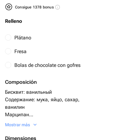
Consigue 1378 bonus
Relleno
Plátano
Fresa
Bolas de chocolate con gofres
Composición
Бисквит: ванильный
Содержание: мука, яйцо, сахар,
ванилин
Марципан
Крем: сгущенное молоко с маслом
Mostrar más
Крем снаружи- сливки, сахар
Если хотите шоколадный бисквит укажите в
Dimensiones