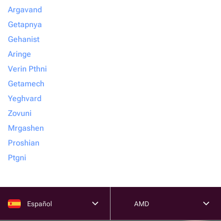
Argavand
Getapnya
Gehanist
Aringe
Verin Pthni
Getamech
Yeghvard
Zovuni
Mrgashen
Proshian
Ptgni
Español
AMD