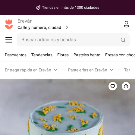
Tiendas en más de 1300 ciudades
Ereván
Calle y número, ciudad
Buscar artículos y tiendas
Descuentos
Tendencias
Flores
Pasteles bento
Fresas con choc
Entrega rápida en Ereván
Pastelerías en Ereván
Tarta