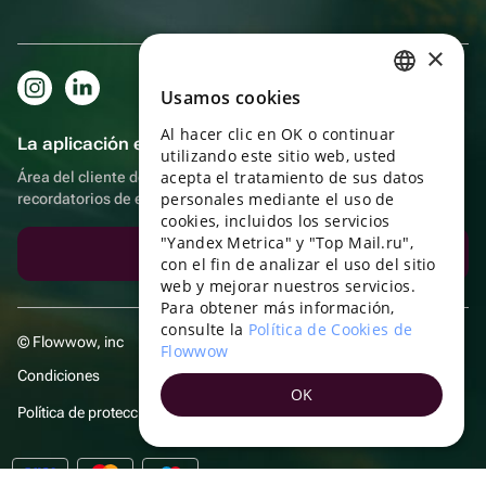
×
Usamos cookies
RUSSIAN
Al hacer clic en OK o continuar
ENGLISH
La aplicación es aún más práctica.
utilizando este sitio web, usted
UKRAINIAN
acepta el tratamiento de sus datos
Área del cliente del destinatario, más bonos por compras y
personales mediante el uso de
recordatorios de eventos
PORTUGUESE
cookies, incluidos los servicios
"Yandex Metrica" y "Top Mail.ru",
SPANISH
Descargar la aplicación
con el fin de analizar el uso del sitio
web y mejorar nuestros servicios.
HUNGARIAN
Para obtener más información,
ITALIAN
consulte la
Política de Cookies de
© Flowwow, inc
Flowwow
FRENCH
Condiciones
OK
TURKISH
Política de protección y privacidad de datos
GERMAN
POLISH