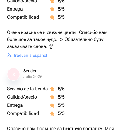
Calidad/precio
5
/5
Entrega
5
/5
Compatibilidad
5
/5
Очень красивые и свежие цветы. Спасибо вам
большое за такое чудо. ☺️ Обязательно буду
заказывать снова. 👌
Traducir a Español
Sender
S
Julio 2026
Servicio de la tienda
5
/5
Calidad/precio
5
/5
Entrega
5
/5
Compatibilidad
5
/5
Спасибо вам большое за быструю доставку. Моя