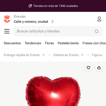
Tiendas en más de 1300 ciudades
Ereván
Calle y número, ciudad
Buscar artículos y tiendas
Descuentos
Tendencias
Flores
Pasteles bento
Fresas con choc
Entrega rápida en Ereván
Globos en Ereván
Figuras e