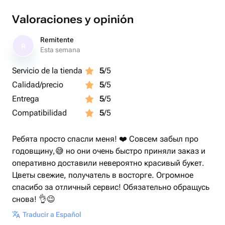
Valoraciones y opinión
Remitente
R
Esta semana
Servicio de la tienda
5
/5
Calidad/precio
5
/5
Entrega
5
/5
Compatibilidad
5
/5
Ребята просто спасли меня! ❤️ Совсем забыл про
годовщину,😅 но они очень быстро приняли заказ и
оперативно доставили невероятно красивый букет.
Цветы свежие, получатель в восторге. Огромное
спасибо за отличный сервис! Обязательно обращусь
снова! 👌😉
Traducir a Español