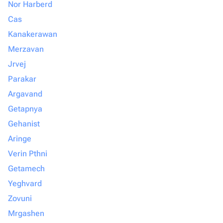
Nor Harberd
Cas
Kanakerawan
Merzavan
Jrvej
Parakar
Argavand
Getapnya
Gehanist
Aringe
Verin Pthni
Getamech
Yeghvard
Zovuni
Mrgashen