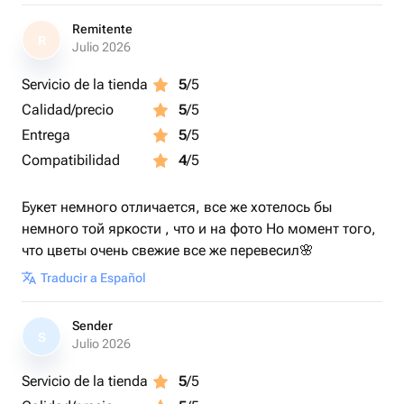
Remitente
R
Julio 2026
Servicio de la tienda
5
/5
Calidad/precio
5
/5
Entrega
5
/5
Compatibilidad
4
/5
Букет немного отличается, все же хотелось бы
немного той яркости , что и на фото Но момент того,
что цветы очень свежие все же перевесил🌸
Traducir a Español
Sender
S
Julio 2026
Servicio de la tienda
5
/5