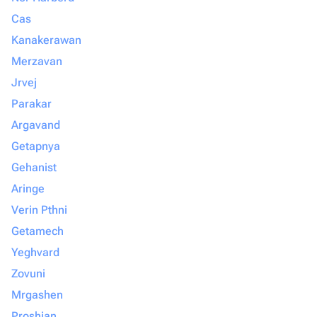
Cas
Kanakerawan
Merzavan
Jrvej
Parakar
Argavand
Getapnya
Gehanist
Aringe
Verin Pthni
Getamech
Yeghvard
Zovuni
Mrgashen
Proshian