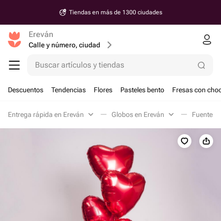
Tiendas en más de 1300 ciudades
Ereván
Calle y número, ciudad
Buscar artículos y tiendas
Descuentos
Tendencias
Flores
Pasteles bento
Fresas con choc
Entrega rápida en Ereván
Globos en Ereván
Fuentes d