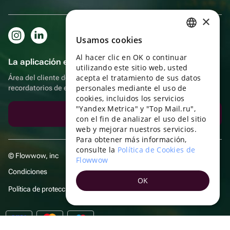
×
Usamos cookies
RUSSIAN
Al hacer clic en OK o continuar
ENGLISH
La aplicación es aún más práctica.
utilizando este sitio web, usted
UKRAINIAN
acepta el tratamiento de sus datos
Área del cliente del destinatario, más bonos por compras y
personales mediante el uso de
recordatorios de eventos
PORTUGUESE
cookies, incluidos los servicios
"Yandex Metrica" y "Top Mail.ru",
SPANISH
Descargar la aplicación
con el fin de analizar el uso del sitio
web y mejorar nuestros servicios.
HUNGARIAN
Para obtener más información,
ITALIAN
consulte la
Política de Cookies de
© Flowwow, inc
Flowwow
FRENCH
Condiciones
OK
TURKISH
Política de protección y privacidad de datos
GERMAN
POLISH