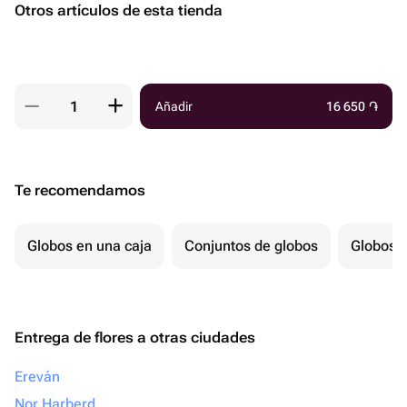
Otros artículos de esta tienda
Añadir
16 650
֏
Te recomendamos
Globos en una caja
Conjuntos de globos
Globos p
Entrega de flores a otras ciudades
Ereván
Nor Harberd