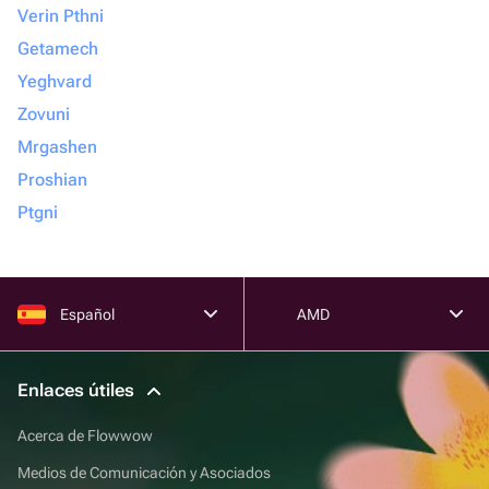
Verin Pthni
Getamech
Yeghvard
Zovuni
Mrgashen
Proshian
Ptgni
Español
AMD
Enlaces útiles
Acerca de Flowwow
Medios de Comunicación y Asociados