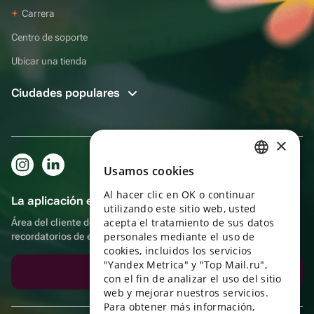
Carrera
Centro de soporte
Ubicar una tienda
Ciudades populares
×
Usamos cookies
RUSSIAN
Al hacer clic en OK o continuar
ENGLISH
La aplicación es aún más práctica.
utilizando este sitio web, usted
UKRAINIAN
acepta el tratamiento de sus datos
Área del cliente del destinatario, más bonos por compras y
personales mediante el uso de
recordatorios de eventos
PORTUGUESE
cookies, incluidos los servicios
"Yandex Metrica" y "Top Mail.ru",
SPANISH
Descargar la aplicación
con el fin de analizar el uso del sitio
web y mejorar nuestros servicios.
HUNGARIAN
Para obtener más información,