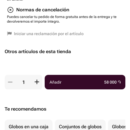
Normas de cancelación
Puedes cancelar tu pedido de forma gratuita antes de la entrega y te
devolveremos el importe íntegro.
Iniciar una reclamación por el artículo
Otros artículos de esta tienda
Añadir
58 000
֏
Te recomendamos
Globos en una caja
Conjuntos de globos
Globos p