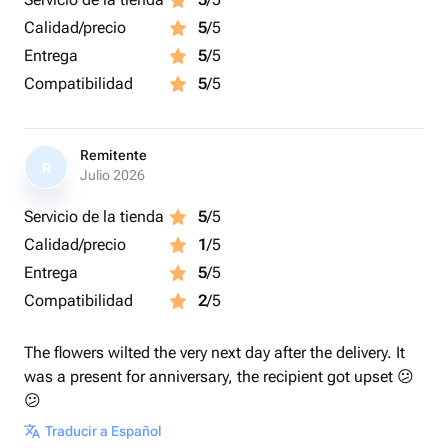
Фонтан на грузике:
Calidad/precio
5
/5
-фольгированная звезда золото 46 см - 3 шт;
-фольгированная звезда розовая 46 см - 2 шт;
Entrega
5
/5
-фольгированная звезда серебро 46 см С Днём
Compatibilidad
5
/5
Рождения! - 1 шт.
Remitente
R
Julio 2026
Servicio de la tienda
5
/5
Calidad/precio
1
/5
Entrega
5
/5
Compatibilidad
2
/5
The flowers wilted the very next day after the delivery. It
was a present for anniversary, the recipient got upset 😕
😕
Traducir a Español