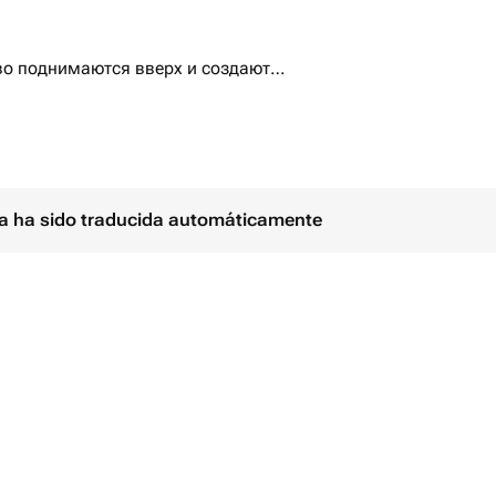
во поднимаются вверх и создают
д.
ыми сердцами на дождике.
дения, так и на день влюбленных
ina ha sido traducida automáticamente