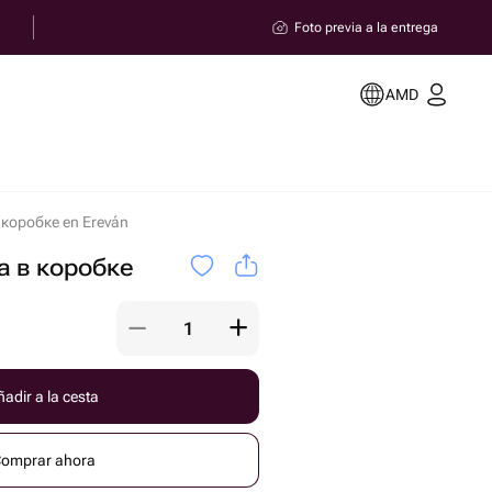
Foto previa a la entrega
AMD
коробке en Ereván
 в коробке
adir a la cesta
omprar ahora