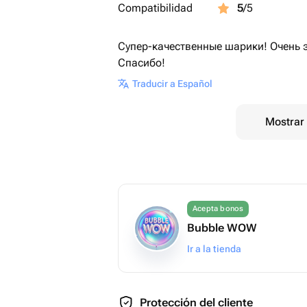
Compatibilidad
5
/5
Супер-качественные шарики! Очень 
Спасибо!
Traducir a Español
Mostrar 
Acepta bonos
Bubble WOW
Ir a la tienda
Protección del cliente