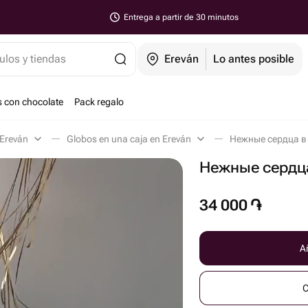
Entrega a partir de 30 minutos
ulos y tiendas
Ereván
Lo antes posible
s con chocolate
Pack regalo
 Ereván
Globos en una caja en Ereván
Нежные сердца в 
Нежные сердца
34 000
֏
Añ
C