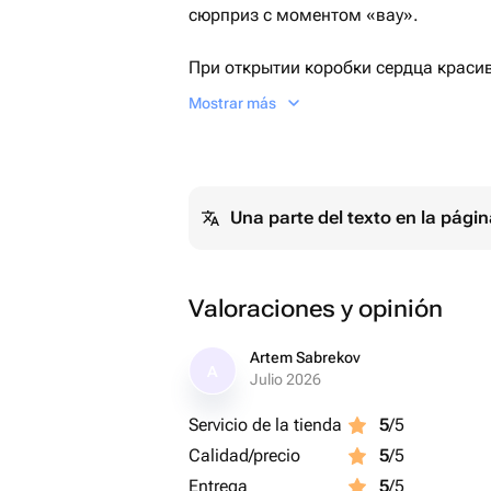
сюрприз с моментом «вау».
При открытии коробки сердца краси
атмосферу праздника с первых секун
Mostrar más
Коробка-сюрприз с 8 фольгированн
Идеально подойдет, как на день рож
Una parte del texto en la pág
(14 февраля)
Valoraciones y opinión
Artem Sabrekov
A
Julio 2026
Servicio de la tienda
5
/5
Calidad/precio
5
/5
Entrega
5
/5