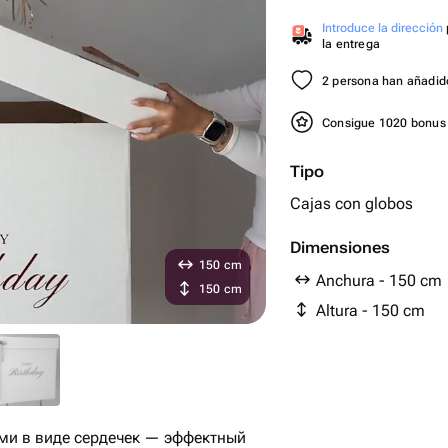
Introduce la dirección
la entrega
2 persona han añadido
Consigue 1020 bonu
Tipo
Cajas con globos
Dimensiones
150 cm
Anchura - 150 cm
150 cm
Altura - 150 cm
ми в виде сердечек — эффектный