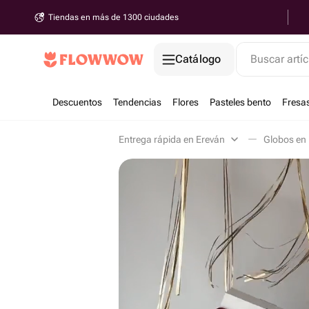
Tiendas en más de 1300 ciudades
Catálogo
Buscar artíc
Descuentos
Tendencias
Flores
Pasteles bento
Fresa
Entrega rápida en Ereván
Globos en