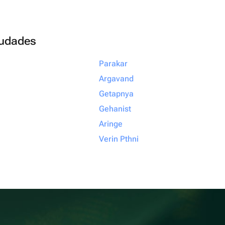
ciudades
Parakar
Argavand
Getapnya
Gehanist
Aringe
Verin Pthni