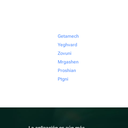
Getamech
Yeghvard
Zovuni
Mrgashen
Proshian
Ptgni
La aplicación es aún más