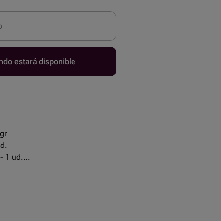
o
ndo estará disponible
 gr
ud.
- 1 ud.
200 gr
ини - 18 ud.
360 gr
 ud.