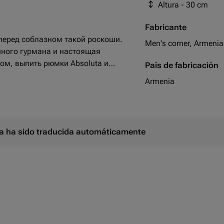
Altura - 30 cm
сыр babybay круглый 
Fabricante
 перед соблазном такой роскоши.
Men's corner, Armenia
нного гурмана и настоящая
ом, выпить рюмки Absolutа и
País de fabricación
тимент мясных продуктов. А
Armenia
и просто незаменимы на этом
ina ha sido traducida automáticamente