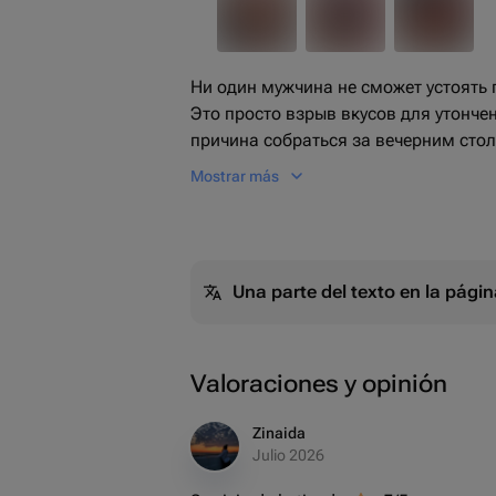
Ни один мужчина не сможет устоять
Это просто взрыв вкусов для утонче
причина собраться за вечерним стол
отведать невероятно вкусный ассор
Mostrar más
изысканные сыры в их многообрази
столе.
Una parte del texto en la pág
Valoraciones y opinión
Zinaida
Julio 2026