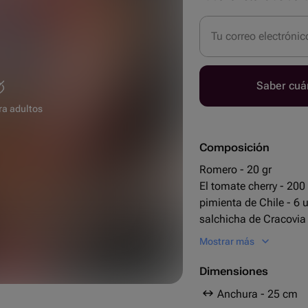
Tu correo electrónic
Saber cuá
ra adultos
Composición
Romero - 20 gr
El tomate cherry - 200
pimienta de Chile - 6 
salchicha de Cracovia 
pan Baguette - 2 ud.
Mostrar más
25 cm
сыр чечил палочки - 
30 cm
охотничьи колбаски м
Dimensiones
салями с плесенью - 
Anchura - 25 cm
absolut vodka 0.7l - 1