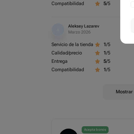
Compatibilidad
5
/5
Aleksey Lazarev
A
Marzo 2026
Servicio de la tienda
1
/5
Calidad/precio
1
/5
Entrega
5
/5
Compatibilidad
1
/5
Mostrar 
Acepta bonos