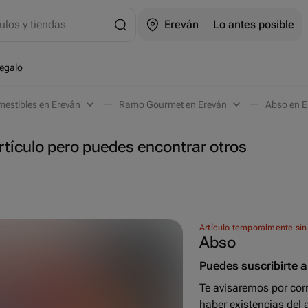
ulos y tiendas
Ereván
Lo antes posible
regalo
estibles en Ereván
Ramo Gourmet en Ereván
Abso en E
tículo pero puedes encontrar otros
Artículo temporalmente sin
Abso
Puedes suscribirte al
Te avisaremos por cor
haber existencias del a