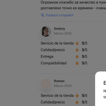
Огромное спасибо за качество и пун
доставлено точно ко времени - очен
Traducir a Español
Dmitriy
Marzo 2026
Servicio de la tienda
5
/5
Calidad/precio
5
/5
Entrega
5
/5
Compatibilidad
5
/5
Roman
E
R
Marzo 2026
N
Servicio de la tienda
5
/5
q
Calidad/precio
5
/5