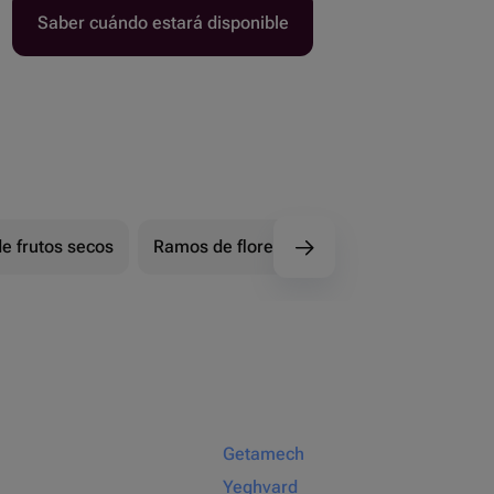
Saber cuándo estará disponible
e frutos secos
Ramos de flores de chocolate
Ramos d
Getamech
Yeghvard