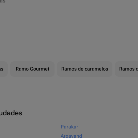
ias
as
Ramo Gourmet
Ramos de caramelos
Ramos d
ciudades
Parakar
Argavand