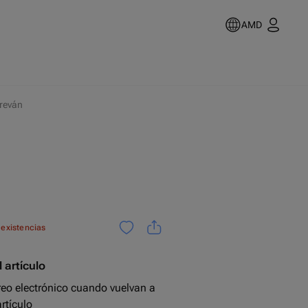
AMD
reván
 existencias
 artículo
reo electrónico cuando vuelvan a
rtículo