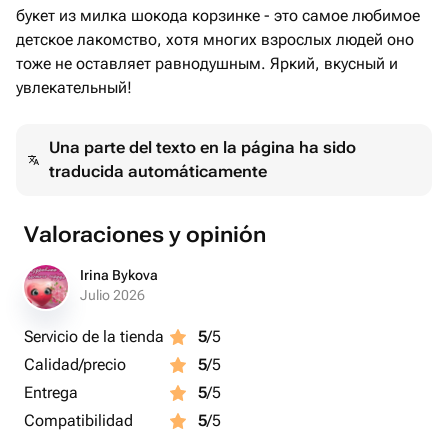
букет из милка шокода корзинке - это самое любимое
детское лакомство, хотя многих взрослых людей оно
тоже не оставляет равнодушным. Яркий, вкусный и
увлекательный!
Una parte del texto en la página ha sido
traducida automáticamente
Valoraciones y opinión
Irina Bykova
Julio 2026
Servicio de la tienda
5
/5
Calidad/precio
5
/5
Entrega
5
/5
Compatibilidad
5
/5