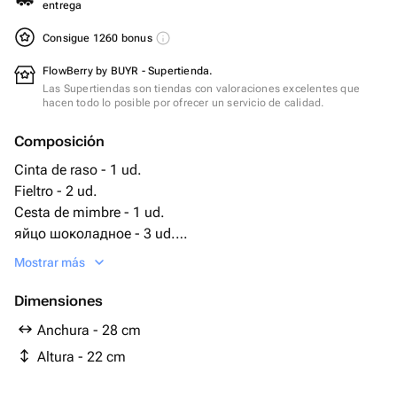
entrega
Consigue 1260 bonus
FlowBerry by BUYR - Supertienda.
Las Supertiendas son tiendas con valoraciones excelentes que
hacen todo lo posible por ofrecer un servicio de calidad.
Composición
Cinta de raso - 1 ud.
Fieltro - 2 ud.
Cesta de mimbre - 1 ud.
яйцо шоколадное - 3 ud.
милка печенье - 1 ud.
Mostrar más
милки вэй - 4 ud.
милка паста шоколадная - 1 ud.
Dimensiones
милка lila sticks - 1 ud.
Anchura - 28 cm
милк шоколад - 3 ud.
Altura - 22 cm