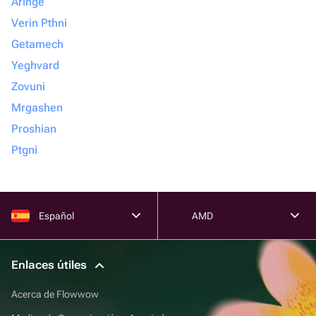
Aringe
Verin Pthni
Getamech
Yeghvard
Zovuni
Mrgashen
Proshian
Ptgni
Español
AMD
Enlaces útiles
Acerca de Flowwow