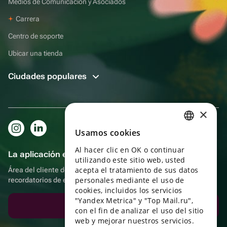
Medios de Comunicación y Asociados
Carrera
Centro de soporte
Ubicar una tienda
Ciudades populares
×
Usamos cookies
RUSSIAN
Al hacer clic en OK o continuar
ENGLISH
La aplicación es aún más práctica.
utilizando este sitio web, usted
UKRAINIAN
acepta el tratamiento de sus datos
Área del cliente del destinatario, más bonos por compras y
personales mediante el uso de
recordatorios de eventos
PORTUGUESE
cookies, incluidos los servicios
"Yandex Metrica" y "Top Mail.ru",
SPANISH
Descargar la aplicación
con el fin de analizar el uso del sitio
web y mejorar nuestros servicios.
HUNGARIAN