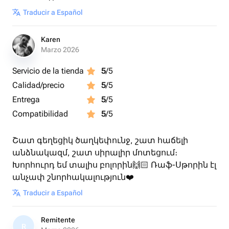
Traducir a Español
Karen
Marzo 2026
Servicio de la tienda
5
/5
Calidad/precio
5
/5
Entrega
5
/5
Compatibilidad
5
/5
Շատ գեղեցիկ ծաղկեփունջ, շատ հաճելի
անձնակազմ, շատ սիրալիր մոտեցում։
Խորհուրդ եմ տալիս բոլորին🙌🏻 Ռաֆ-Սթորին էլ
անչափ շնորհակալություն❤️
Traducir a Español
Remitente
R