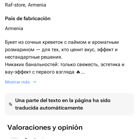
Raf-store, Armenia
País de fabricación
Armenia
Букет из сочных креветок с лаймом и ароматным
розмарином — для тех, кто ценит вкус, эффект и
нестандартные решения.
Никаких банальностей: только свежесть, эстетика и
вау-эффект с первого взгляда 🔥
Идеально для мужчин, друзей и настоящих гурманов.
Mostrar más
Una parte del texto en la página ha sido
traducida automáticamente
Valoraciones y opinión