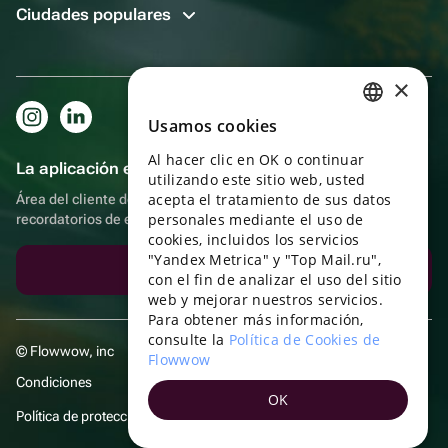
Ciudades populares
×
Usamos cookies
RUSSIAN
Al hacer clic en OK o continuar
ENGLISH
La aplicación es aún más práctica.
utilizando este sitio web, usted
UKRAINIAN
acepta el tratamiento de sus datos
Área del cliente del destinatario, más bonos por compras y
personales mediante el uso de
recordatorios de eventos
PORTUGUESE
cookies, incluidos los servicios
"Yandex Metrica" y "Top Mail.ru",
SPANISH
Descargar la aplicación
con el fin de analizar el uso del sitio
web y mejorar nuestros servicios.
HUNGARIAN
Para obtener más información,
ITALIAN
consulte la
Política de Cookies de
© Flowwow, inc
Flowwow
FRENCH
Condiciones
OK
TURKISH
Política de protección y privacidad de datos
GERMAN