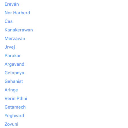
Ereván
Nor Harberd
Cas
Kanakerawan
Merzavan
Jrvej
Parakar
Argavand
Getapnya
Gehanist
Aringe
Verin Pthni
Getamech
Yeghvard
Zovuni