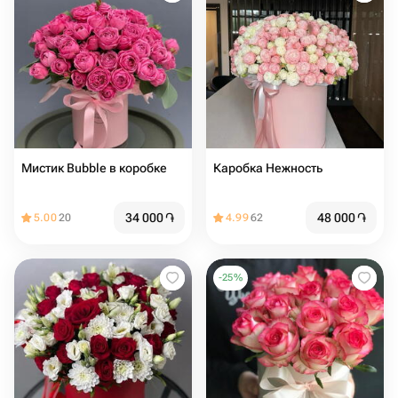
Мистик Bubble в коробке
Каробка Нежность
34 000
֏
48 000
֏
5.00
20
4.99
62
-
25
%