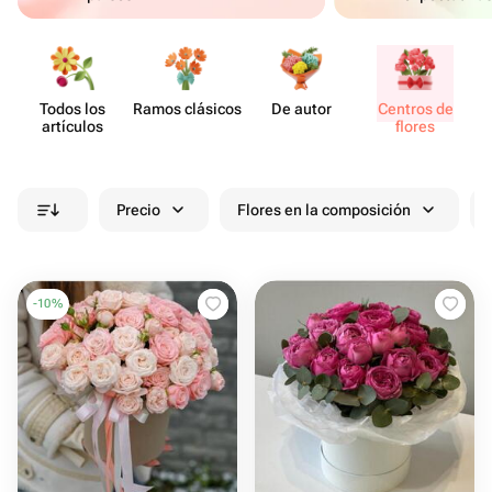
Todos los
Ramos clásicos
De autor
Centros de
artículos
flores
Precio
Flores en la composición
-
10
%