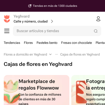
Tiendas en más de 1300 ciudades
Yeghvard
Calle y número, ciudad
Buscar artículos y tiendas
Tendencias
Flores
Pasteles bento
Fresas con chocolate
Planta
Flores a domicilio en Yeghvard
Cajas de flores en Yeghvard
Cajas de flores en Yeghvard
Marketplace de
Fotograf
regalos Flowwow
la entre
Con la confianza de millones
Nos asegura
de clientes en más de 30
regalo cumpl
países
expectativa