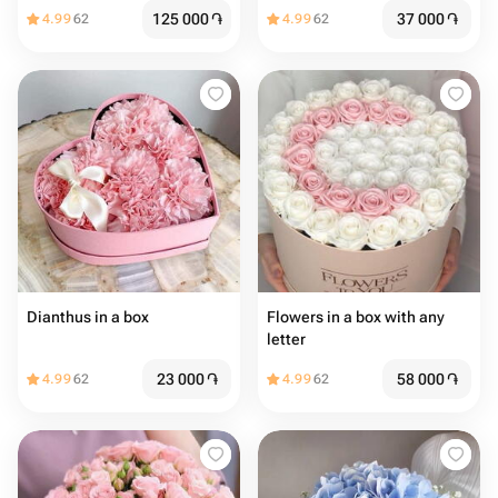
125 000
֏
37 000
֏
4.99
62
4.99
62
Dianthus in a box
Flowers in a box with any
letter
23 000
֏
58 000
֏
4.99
62
4.99
62