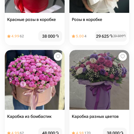
Красные розы в коробке
Розы в кoрoбкe
38 000
֏
29 625
֏
4.99
62
5.00
4
39 500
֏
Каробка из бомбастик
Каробка разных цветов
48 000
֏
38 000
֏
4.99
62
4.98
170