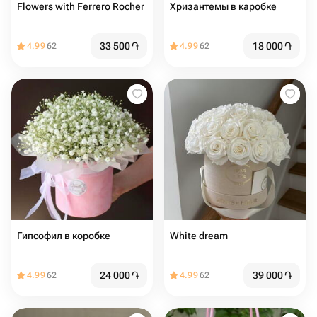
Flowers with Ferrero Rocher
Хризантемы в каробке
33 500
֏
18 000
֏
4.99
62
4.99
62
Гипсофил в коробке
White dream
24 000
֏
39 000
֏
4.99
62
4.99
62