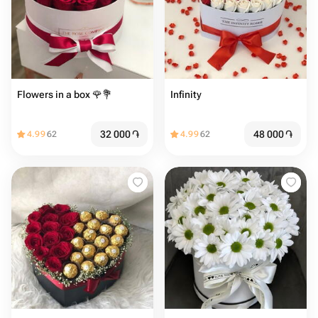
Flowers in a box 🌹💐
Infinity
32 000
֏
48 000
֏
4.99
62
4.99
62