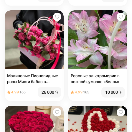
Малиновые Пионовидные
Розовые альстромерии в
розы Мисти баблз в
нежной сумочке «Белль»
сумочке
26 000
֏
10 000
֏
4.99
165
4.99
165