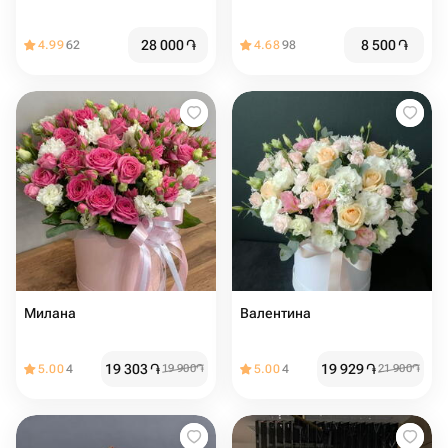
28 000
֏
8 500
֏
4.99
62
4.68
98
Милана
Валентина
19 303
֏
19 929
֏
5.00
4
19 900
֏
5.00
4
21 900
֏