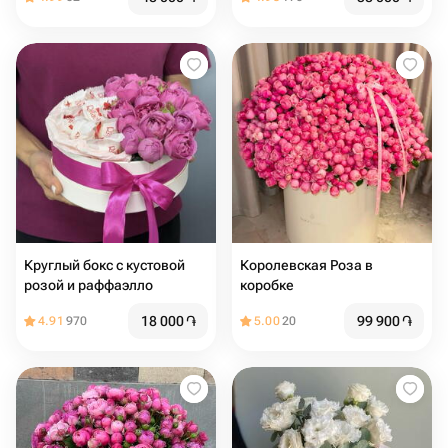
Круглый бокс с кустовой
Королевская Роза в
розой и раффаэлло
коробке
18 000
֏
99 900
֏
4.91
970
5.00
20