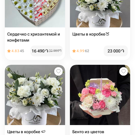
Сердечко с хризантемой и
Цветы в коробке🍑
конфетами
16 490
֏
23 000
֏
4.83
45
32 980
֏
4.99
62
Цветы в коробке 🍉
Бенто из цветов