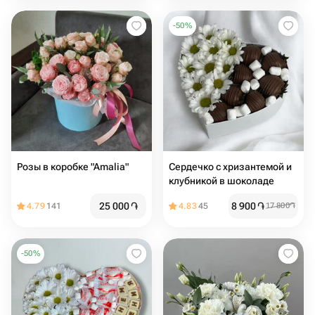
-
50
%
Розы в коробке "Amalia"
Сердечко с хризантемой и
клубникой в шоколаде
25 000
֏
8 900
֏
4.79
141
4.83
45
17 800
֏
-
50
%