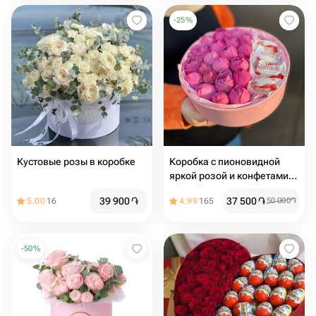
-
25
%
Кустовые розы в коробке
Коробка с пионовидной
яркой розой и конфетами
Raffaello
39 900
֏
37 500
֏
5.00
16
4.99
165
50 000
֏
-
50
%