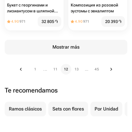
Букет с георгинами и
Композиция из розовой
лизиантусом в шляпной
эустомы с эвкалиптом
коробке
32 805
֏
20 393
֏
4.90
971
4.90
971
Mostrar más
1
11
12
13
45
...
...
Te recomendamos
Ramos clásicos
Sets con flores
Por Unidad
F