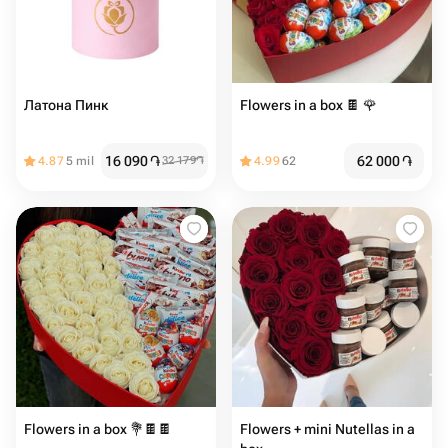
Латона Пинк
Flowers in a box 🍫 🌹
16 090
֏
62 000
֏
4.87
5 mil
32 179
֏
4.99
62
Flowers in a box 💐🍫🍫
Flowers + mini Nutellas in a