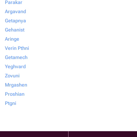
Parakar
Argavand
Getapnya
Gehanist
Aringe
Verin Pthni
Getamech
Yeghvard
Zovuni
Mrgashen
Proshian
Ptgni