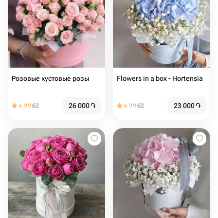
Розовые кустовые розы
Flowers in a box - Hortensia
26 000
֏
23 000
֏
4.99
62
4.99
62