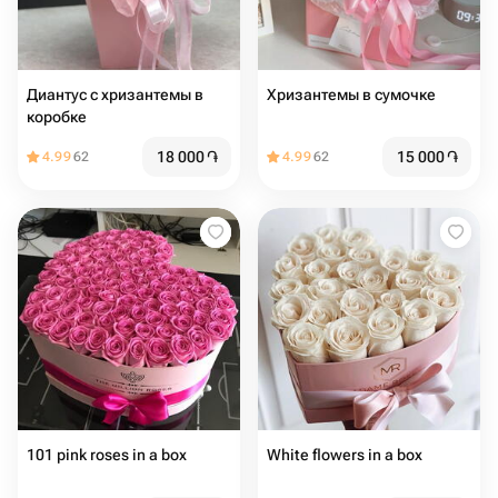
Диантус с хризантемы в
Хризантемы в сумочке
коробке
18 000
֏
15 000
֏
4.99
62
4.99
62
101 pink roses in a box
White flowers in a box