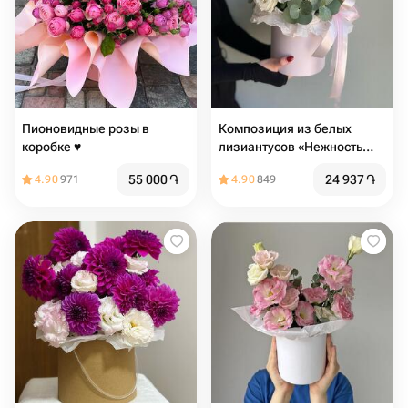
Пионовидные розы в
Композиция из белых
коробке ♥️
лизиантусов «Нежность
легка»
55 000
֏
24 937
֏
4.90
971
4.90
849