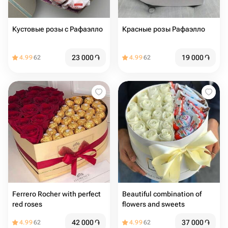
Кустовые розы с Рафаэлло
Красные розы Рафаэлло ￼
23 000
֏
19 000
֏
4.99
62
4.99
62
Ferrero Rocher with perfect
Beautiful combination of
red roses
flowers and sweets ￼
42 000
֏
37 000
֏
4.99
62
4.99
62