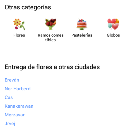
Otras categorías
Flores
Ramos comes​
Paste​lerías
Globos
tibles
Entrega de flores a otras ciudades
Ereván
Nor Harberd
Cas
Kanakerawan
Merzavan
Jrvej