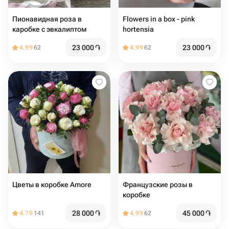
Пионавидная роза в
Flowers in a box - pink
каробке с эвкалиптом
hortensia
23 000
֏
23 000
֏
4.99
62
4.99
62
Цветы в коробке Amore
Французские розы в
коробке
28 000
֏
45 000
֏
4.79
141
4.99
62