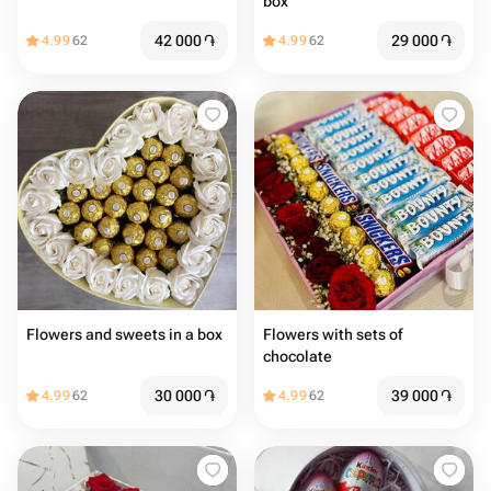
box
42 000
֏
29 000
֏
4.99
62
4.99
62
Flowers and sweets in a box
Flowers with sets of
chocolate
30 000
֏
39 000
֏
4.99
62
4.99
62