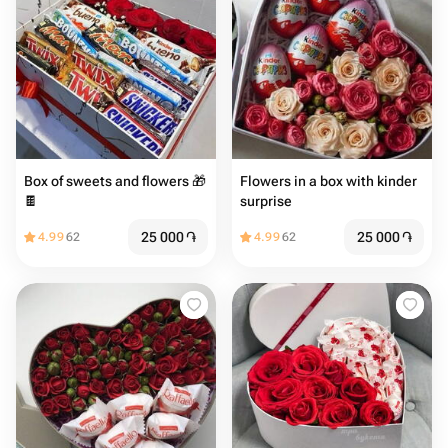
Box of sweets and flowers 🎁
Flowers in a box with kinder
🍫
surprise
25 000
֏
25 000
֏
4.99
62
4.99
62