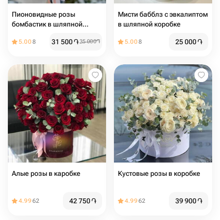
Пионовидные розы
Мисти бабблз с эвкалиптом
бомбастик в шляпной
в шляпной коробке
коробке
31 500
֏
25 000
֏
5.00
8
35 000
֏
5.00
8
Алые розы в каробке
Кустовые розы в коробке
42 750
֏
39 900
֏
4.99
62
4.99
62