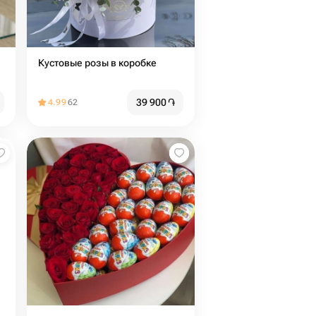
Кустовые розы в коробке
39 900
֏
4.99
62