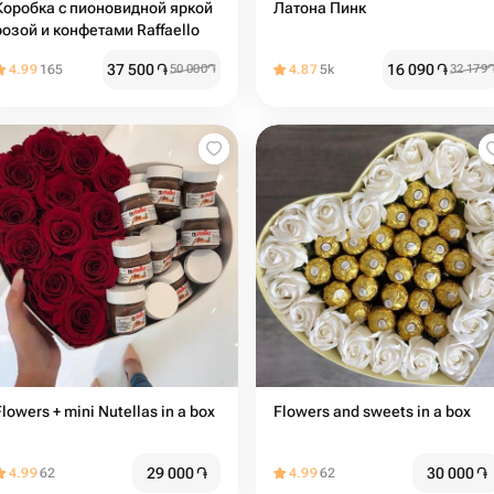
Коробка с пионовидной яркой
Латона Пинк
розой и конфетами Raffaello
37 500
֏
16 090
֏
4.99
165
50 000
֏
4.87
5k
32 179
Flowers + mini Nutellas in a box
Flowers and sweets in a box
29 000
֏
30 000
֏
4.99
62
4.99
62