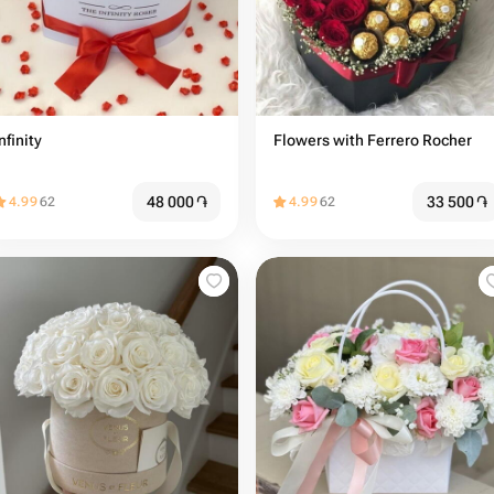
nfinity
Flowers with Ferrero Rocher
48 000
֏
33 500
֏
4.99
62
4.99
62