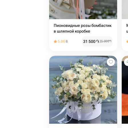
Пионовидные розы бомбастик
в шляпной коробке
31 500
֏
5.00
8
35 000
֏
-