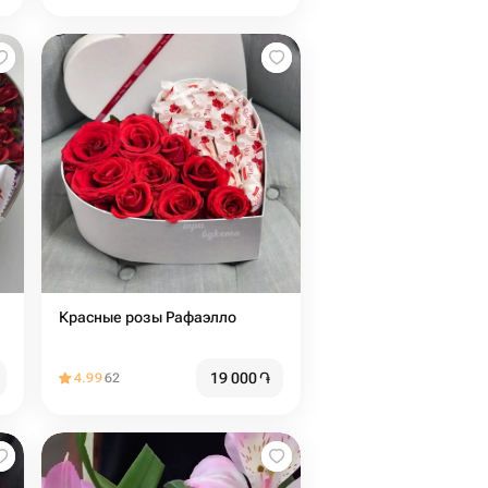
Красные розы Рафаэлло ￼
19 000
֏
4.99
62