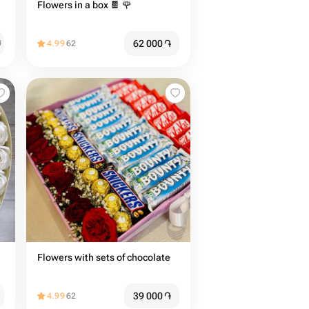
Flowers in a box 🍫 🌹
62 000
֏
֏
4.99
62
Flowers with sets of chocolate
39 000
֏
4.99
62