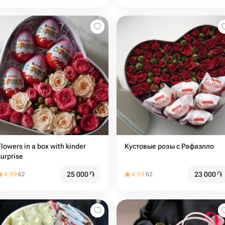
Flowers in a box with kinder
Кустовые розы с Рафаэлло
surprise
25 000
֏
23 000
֏
4.99
62
4.99
62