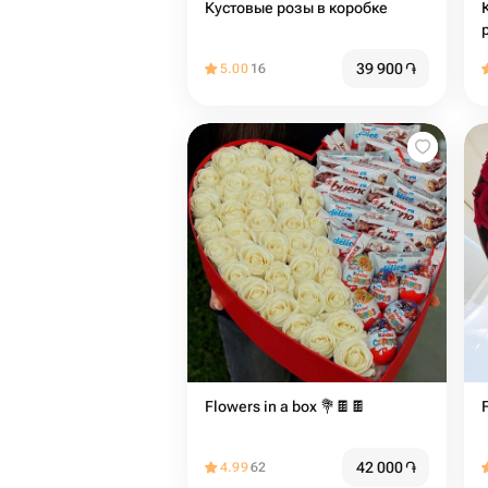
Кустовые розы в коробке
39 900
֏
5.00
16
Flowers in a box 💐🍫🍫
42 000
֏
4.99
62