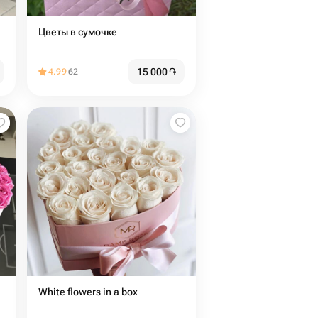
Цветы в сумочке
15 000
֏
4.99
62
White flowers in a box