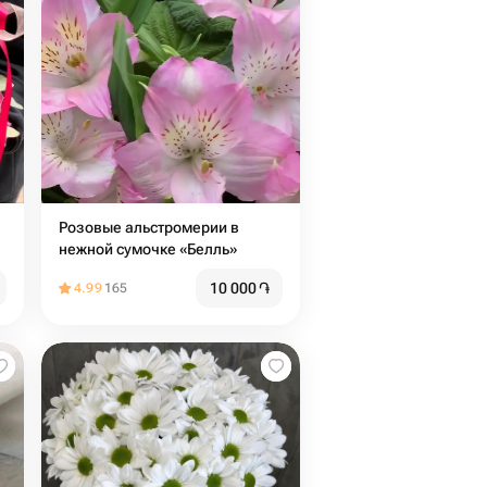
Розовые альстромерии в
нежной сумочке «Белль»
10 000
֏
4.99
165