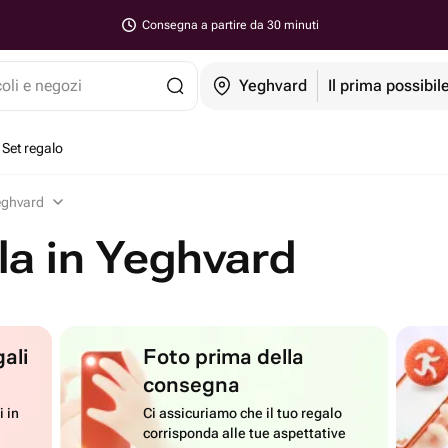
Consegna a partire da 30 minuti
coli e negozi
Yeghvard
Il prima possibil
Set regalo
Yeghvard
ola in Yeghvard
ali
Foto prima della
consegna
i in
Ci assicuriamo che il tuo regalo
corrisponda alle tue aspettative