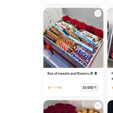
Box of sweets and flowers 🎁 🍫
25 000
֏
4.99
62