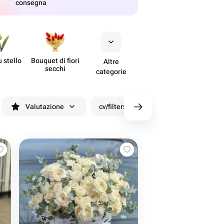
consegna
u stello
Bouquet di fiori
Altre
secchi
categorie
Valutazione
cv/filters/name_fast_delivery
Sco