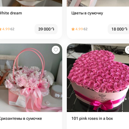
White dream
Цветы в сумочку
39 000
֏
18 000
֏
4.99
62
4.99
62
Хризантемы в сумочке
101 pink roses in a box