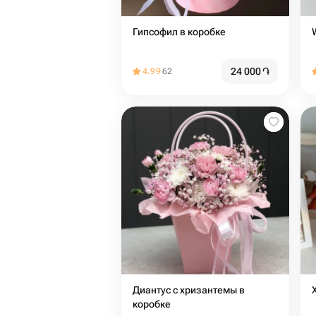
Гипсофил в коробке
24 000
֏
4.99
62
Диантус с хризантемы в
коробке