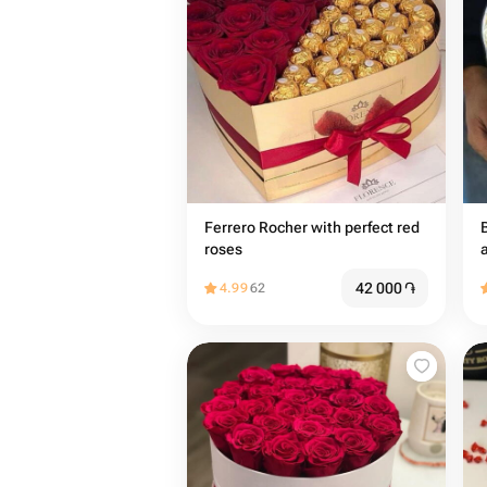
Ferrero Rocher with perfect red
roses
42 000
֏
4.99
62