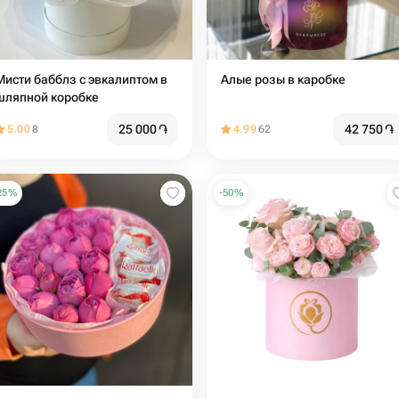
Мисти бабблз с эвкалиптом в
Алые розы в каробке
шляпной коробке
25 000
֏
42 750
֏
5.00
8
4.99
62
25
%
-
50
%