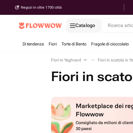
Negozi in oltre 1700 città
Catalogo
Ricerca arti
Di tendenza
Fiori
Torte di Bento
Fragole di cioccolato
Fiori in Yeghvard
Fiori in scatola in 
Fiori in scat
Marketplace dei reg
Flowwow
Consigliato da milioni di client
30 paesi