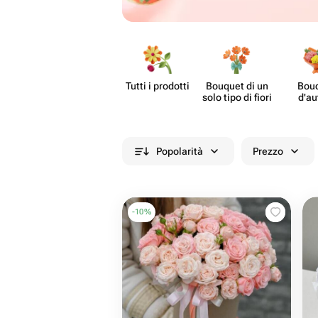
Tutti i prodotti
Bouquet di un
Bou
solo tipo di fiori
d'au
Popolarità
Prezzo
-
10
%