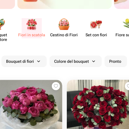
quet
Fiori in scatola
Cestino di Fiori
Set con fiori
Fiore s
tore
Bouquet di fiori
Colore del bouquet
Pronto