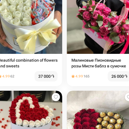
Beautiful combination of flowers
Малиновые Пионовидные
and sweets ￼
розы Мисти баблз в сумочке
37 000
֏
26 000
֏
4.99
62
4.99
165