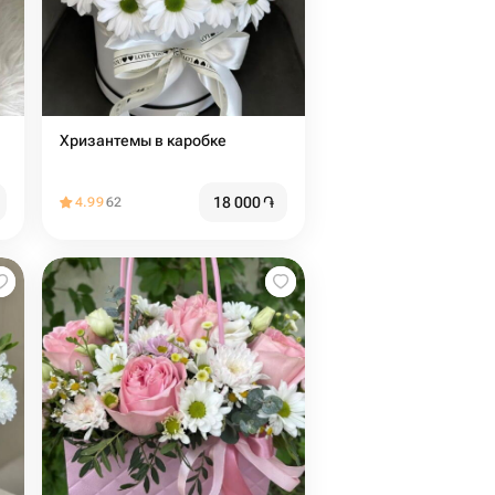
Хризантемы в каробке
18 000
֏
4.99
62