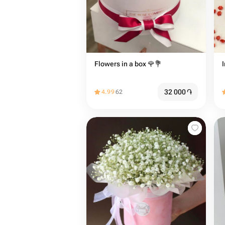
Flowers in a box 🌹💐
I
32 000
֏
4.99
62