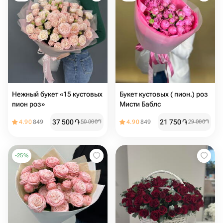
Нежный букет «15 кустовых
Букет кустовых ( пион.) роз
пион роз»
Мисти Баблс
37 500
֏
21 750
֏
4.90
849
50 000
֏
4.90
849
29 000
֏
-
25
%