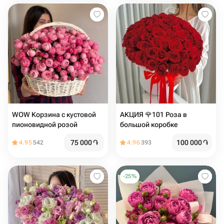
WOW Корзина с кустовой
АКЦИЯ 🌹101 Роза в
пионовидной розой
большой коробке
75 000
֏
100 000
֏
4.95
542
4.96
393
-
25
%