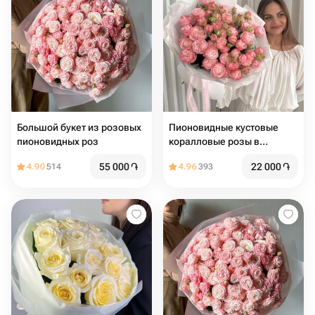
Большой букет из розовых
Пионовидные кустовые
пионовидных роз
коралловые розы в
дизайнерской упаковке 9
55 000
֏
22 000
֏
4.90
514
4.96
393
веток