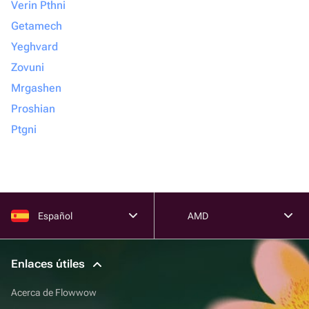
Verin Pthni
Getamech
Yeghvard
Zovuni
Mrgashen
Proshian
Ptgni
Español
AMD
Enlaces útiles
Acerca de Flowwow