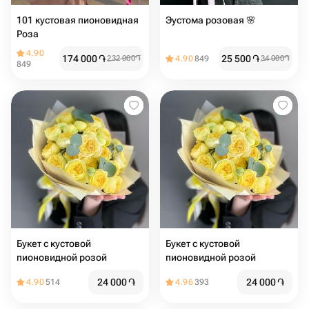
101 кустовая пионовидная
Эустома розовая 🌸
Роза
4.90
174 000
֏
25 500
֏
232 000
֏
4.90
849
34 000
֏
849
Букет с кустовой
Букет с кустовой
пионовидной розой
пионовидной розой
24 000
֏
24 000
֏
4.90
514
4.96
393