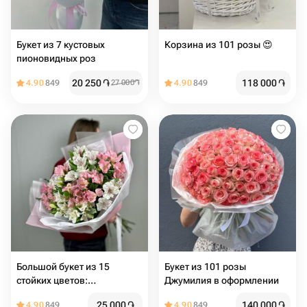
Букет из 7 кустовых
Корзина из 101 розы 😍
пионовидных роз
20 250
֏
118 000
֏
4.90
849
27 000
֏
4.90
849
Большой букет из 15
Букет из 101 розы
стойких цветов:
Джумилия в оформлении
альстромерии белого и
25 000
֏
140 000
֏
4.90
849
4.90
849