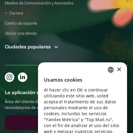
Medios de Comunicación y Asociados
Carrera
Centro de soporte
Ubicar una tienda
Ciudades populares
×
Usamos cookies
RUSSIAN
Al hacer clic en OK o continuar
ENGLISH
La aplicación es aún más práctica.
utilizando este sitio web, usted
UKRAINIAN
acepta el tratamiento de sus datos
Área del cliente del destinatario, más bonos por compras y
personales mediante el uso de
recordatorios de eventos
PORTUGUESE
cookies, incluidos los servicios
"Yandex Metrica" y "Top Mail.ru",
SPANISH
Descargar la aplicación
con el fin de analizar el uso del sitio
web y mejorar nuestros servicios.
HUNGARIAN