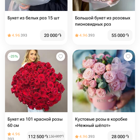
Букет из белых роз 15 шт
Большой букет из розовых
пионовидных роз
20 000
֏
55 000
֏
4.96
393
4.96
393
-
25
%
Букет из 101 красной розы
Кустовые розы в коробке
60 см
«Нежный шёпот»
4.96
112 500
֏
28 000
֏
150 000
֏
4.96
393
393