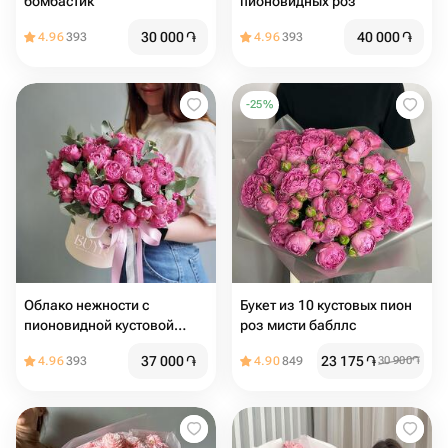
бомбастик
пионовидных роз
30 000
֏
40 000
֏
4.96
393
4.96
393
-
25
%
Облако нежности с
Букет из 10 кустовых пион
пионовидной кустовой
роз мисти бабллс
розой
37 000
֏
23 175
֏
4.96
393
4.90
849
30 900
֏