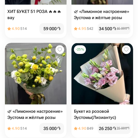
ХИТ БУКЕТ 51 РОЗА 🔥🔥🔥
🌿 «Лимонное настроение»
вау
Эустома и жёлтые розы
59 000
֏
34 500
֏
4.90
514
4.95
542
46 000
֏
-
25
%
🌿 «Лимонное настроение»
Букет из розовой
Эустома и жёлтые розы
Эустомы(Лизиантус)
35 000
֏
26 250
֏
4.90
514
4.90
849
35 000
֏