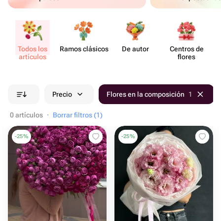
Todos los
Ramos clásicos
De autor
Centros de
artículos
flores
Precio
Flores en la composición
1
0 artículos
·
Borrar filtros (1)
-
25
%
-
25
%