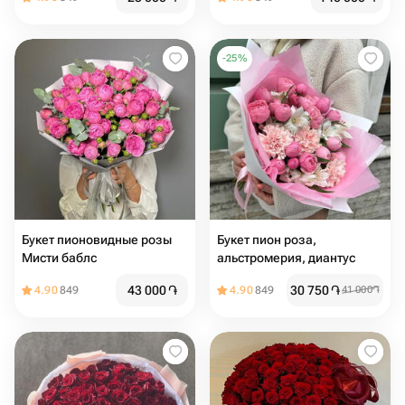
розового цвета
-
25
%
Букет пионовидные розы
Букет пион роза,
Мисти баблс
альстромерия, диантус
43 000
֏
30 750
֏
4.90
849
4.90
849
41 000
֏