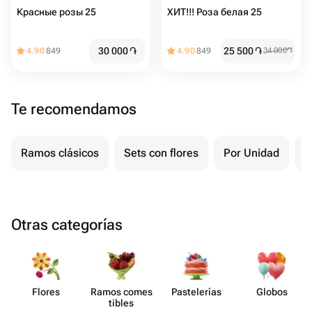
Красные розы 25️
ХИТ!!! Роза белая 25
30 000
֏
25 500
֏
4.90
849
4.90
849
34 000
֏
Te recomendamos
Ramos clásicos
Sets con flores
Por Unidad
F
Otras categorías
Flores
Ramos comes​
Paste​lerías
Globos
tibles