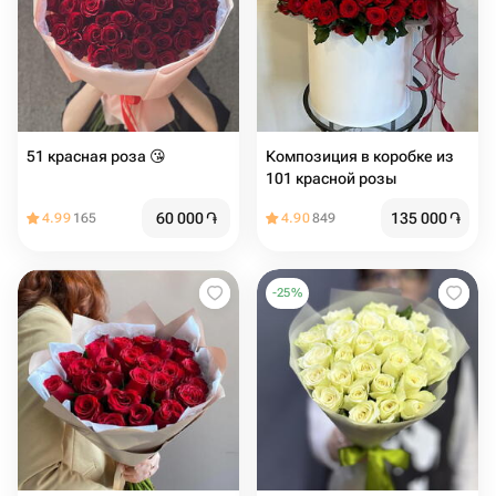
51 красная роза 😘
Композиция в коробке из
101 красной розы
60 000
֏
135 000
֏
4.99
165
4.90
849
-
25
%