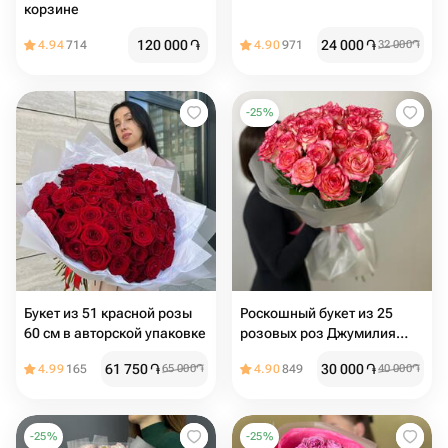
корзине
120 000
֏
24 000
֏
4.94
714
4.90
971
32 000
֏
-
25
%
Букет из 51 красной розы
Роскошный букет из 25
60 см в авторской упаковке
розовых роз Джумилия
ПРЕМИУМ
61 750
֏
30 000
֏
4.99
165
65 000
֏
4.90
849
40 000
֏
-
25
%
-
25
%