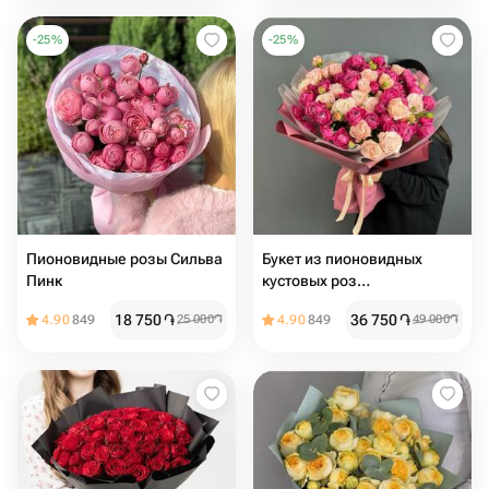
-
25
%
-
25
%
Пионовидные розы Сильва
Букет из пионовидных
Пинк
кустовых роз
«Влюбленность»
18 750
֏
36 750
֏
4.90
849
25 000
֏
4.90
849
49 000
֏