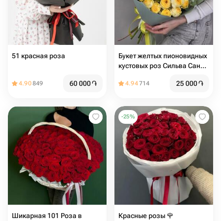
51 красная роза
Букет желтых пионовидных
кустовых роз Сильва Санни
9шт
60 000
֏
25 000
֏
4.90
849
4.94
714
-
25
%
Шикарная 101 Роза в
Красные розы 🌹