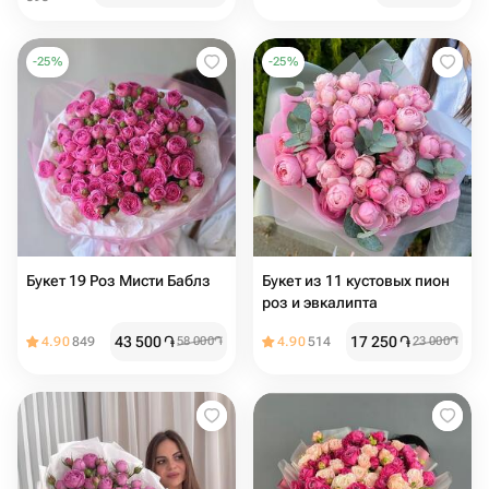
-
25
%
-
25
%
Букет 19 Роз Мисти Баблз
Букет из 11 кустовых пион
роз и эвкалипта
43 500
֏
17 250
֏
4.90
849
58 000
֏
4.90
514
23 000
֏