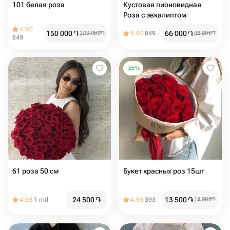
101 белая роза
Кустовая пионовидная
Роза с эвкалиптом
4.90
150 000
֏
66 000
֏
200 000
֏
4.90
849
88 000
֏
849
-
25
%
61 роза 50 см
Букет красных роз 15шт
24 500
֏
13 500
֏
4.98
1 mil
4.96
393
18 000
֏