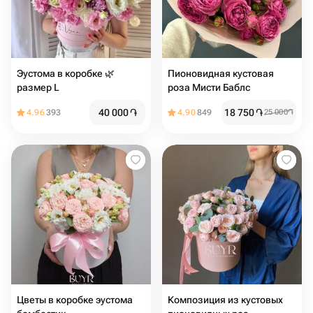
Эустома в коробке 🌿
Пионовидная кустовая
размер L
роза Мисти Баблс
40 000
֏
18 750
֏
4.96
393
4.90
849
25 000
֏
Цветы в коробке эустома
Композиция из кустовых