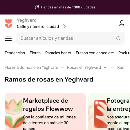
Tiendas en más de 1300 ciudades
Yeghvard
Calle y número, ciudad
Buscar artículos y tiendas
Tendencias
Flores
Pasteles bento
Fresas con chocolate
Pack r
Flores a domicilio en Yeghvard
Rosas en Yeghvard
Ramos 
Ramos de rosas en Yeghvard
Marketplace de
Fotograf
regalos Flowwow
la entre
Con la confianza de millones
Nos asegura
de clientes en más de 30
regalo cumpl
países
expectativa