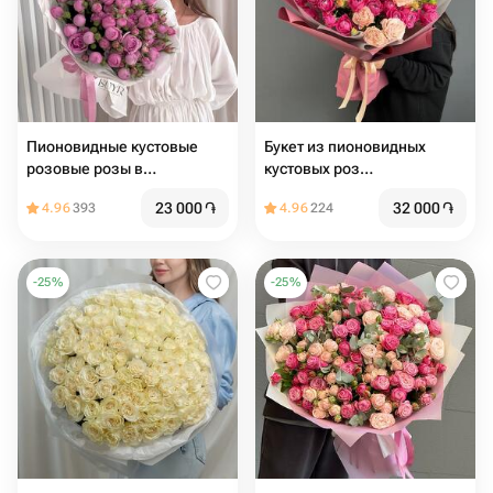
Пионовидные кустовые
Букет из пионовидных
розовые розы в
кустовых роз
дизайнерской упаковке 9
«Влюбленность»
23 000
֏
32 000
֏
4.96
393
4.96
224
веток
-
25
%
-
25
%