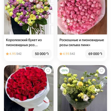
Королевский букет из
Роскошные и пионовидные
пионовидных роз
розы сильва пинк»
«Весенний фейерверк»
50 000
֏
69 000
֏
4.95
542
4.95
542
-
25
%