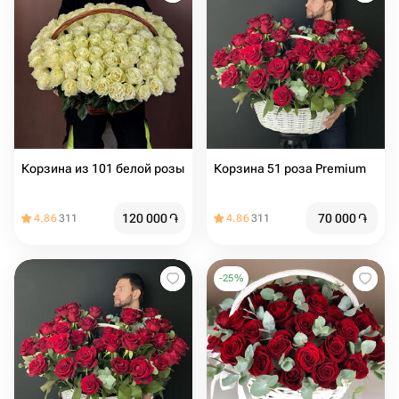
Корзина из 101 белой розы
Корзина 51 роза Premium
120 000
֏
70 000
֏
4.86
311
4.86
311
-
25
%