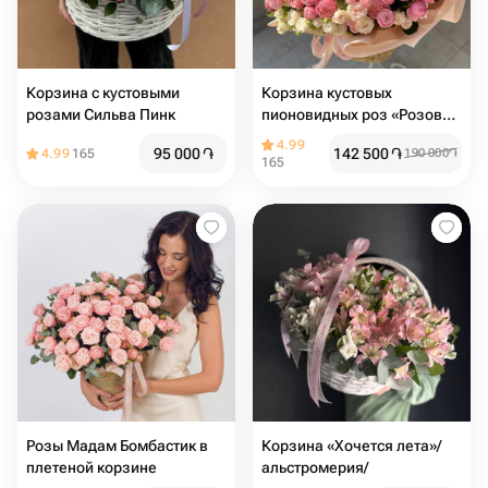
Корзина с кустовыми
Корзина кустовых
розами Сильва Пинк
пионовидных роз «Розовая
Гармония»
4.99
95 000
֏
142 500
֏
4.99
165
190 000
֏
165
Розы Мадам Бомбастик в
Корзина «Хочется лета»/
плетеной корзине
альстромерия/