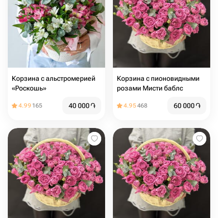
Корзина с альстромерией
Корзина с пионовидными
«Роскошь»
розами Мисти баблс
40 000
֏
60 000
֏
4.99
165
4.95
468