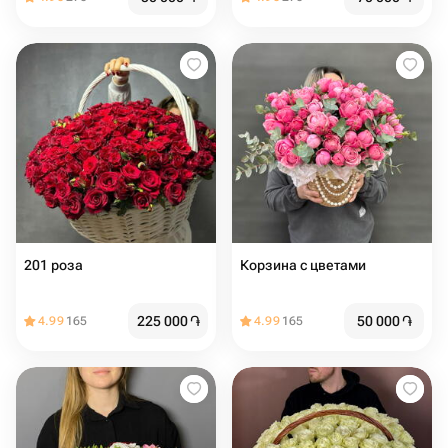
Корзина с цветами️
225 000
֏
50 000
֏
4.99
165
4.99
165