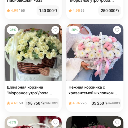
Пионовидная Роза
"Морозное утро"/роза
Эквадор/эвкалипт
140 000
֏
250 000
֏
4.99
165
4.95
55
-
25
%
-
25
%
Шикарная корзина
Нежная корзинка с
"Морозное утро"/роза
хризантемой и хлопком
Эквадор/эвкалипт
«Зимний сад»
198 750
֏
35 250
֏
4.65
59
265 000
֏
4.96
276
47 000
֏
-
25
%