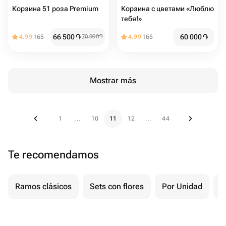
Корзина 51 роза Premium
Корзина с цветами «Люблю
тебя!»
66 500
֏
60 000
֏
4.99
165
70 000
֏
4.99
165
Mostrar más
1
10
11
12
44
...
...
Te recomendamos
Ramos clásicos
Sets con flores
Por Unidad
F