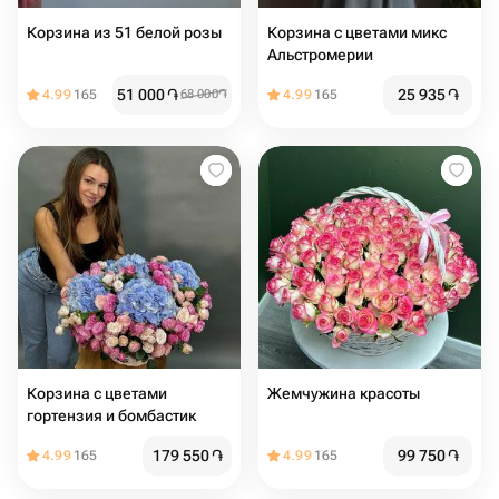
Корзина из 51 белой розы
Корзина с цветами микс
Альстромерии
51 000
֏
25 935
֏
4.99
165
68 000
֏
4.99
165
Корзина с цветами
Жемчужина красоты
гортензия и бомбастик
179 550
֏
99 750
֏
4.99
165
4.99
165