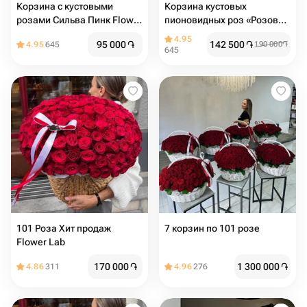
Корзина с кустовыми
Корзина кустовых
розами Сильва Пинк Flower
пионовидных роз «Розовая
Lab
Гармония» Flower Lab
4.95
95 000
֏
142 500
֏
4.95
645
190 000
֏
645
101 Роза Хит продаж
7 корзин по 101 розе
Flower Lab
170 000
֏
1 300 000
֏
4.86
311
4.96
276