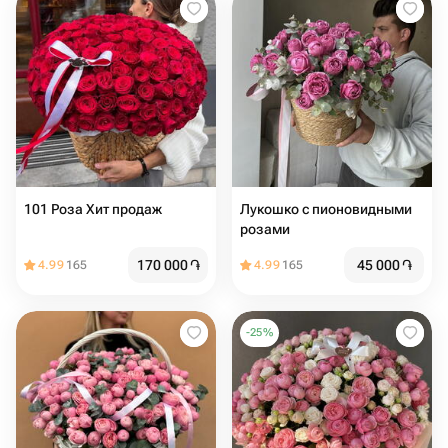
101 Роза Хит продаж
Лукошко с пионовидными
розами
170 000
֏
45 000
֏
4.99
165
4.99
165
-
25
%