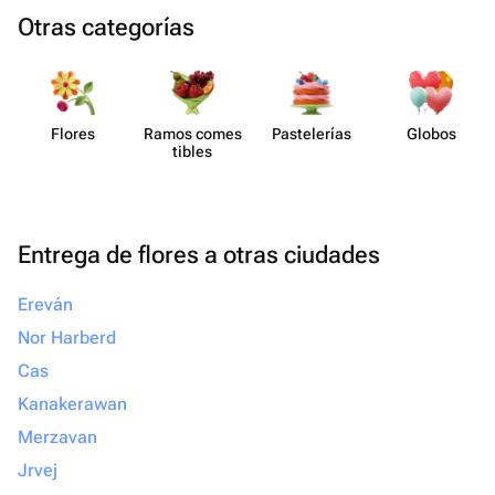
Otras categorías
Flores
Ramos comes​
Paste​lerías
Globos
tibles
Entrega de flores a otras ciudades
Ereván
Nor Harberd
Cas
Kanakerawan
Merzavan
Jrvej