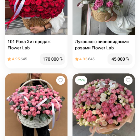
101 Роза Хит продаж
Лукошко с пионовидными
Flower Lab
розами Flower Lab
170 000
֏
45 000
֏
4.95
645
4.95
645
-
25
%