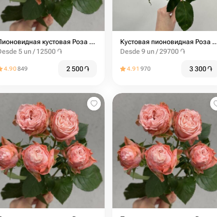
Пионовидная кустовая Роза Madam Bombastic штучно
Кустовая пионовидная Роза мадам бомбасти
Desde 5 un / 12500 ֏
Desde 9 un / 29700 ֏
2 500
֏
3 300
֏
4.90
849
4.91
970