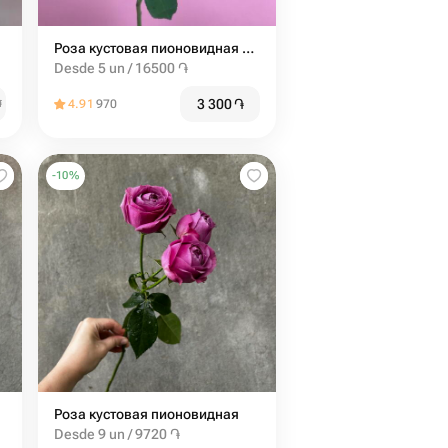
Роза кустовая пионовидная Сильва Пинк от 5шт
Desde 5 un / 16500 ֏
3 300
֏
֏
4.91
970
-
10
%
Роза кустовая пионовидная
Desde 9 un / 9720 ֏