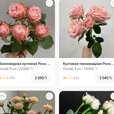
Пионовидная кустовая Роза Madam Bombastic штучно
Кустовая пионовидная Роза мадам бомбасти
Desde 9 un / 22500 ֏
Desde 9 un / 18405 ֏
2 500
֏
2 045
֏
4.96
276
4.85
213
25
%