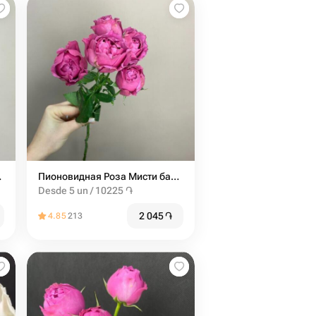
к от 9шт
Пионовидная Роза Мисти баблс от 5шт
Desde 5 un / 10225 ֏
2 045
֏
4.85
213