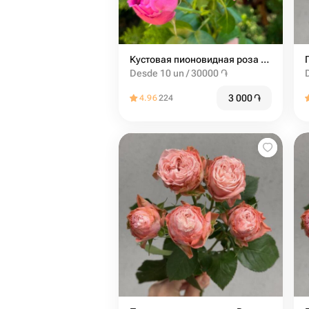
Кустовая пионовидная роза misty bubbles
Desde 10 un / 30000 ֏
3 000
֏
4.96
224