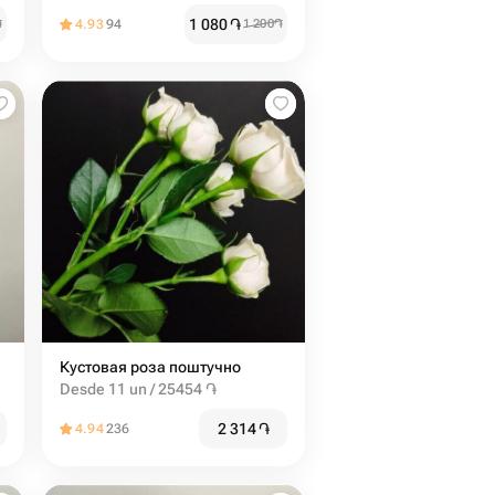
1 080
֏
֏
4.93
94
1 200
֏
Кустовая роза поштучно
Desde 11 un / 25454 ֏
2 314
֏
4.94
236