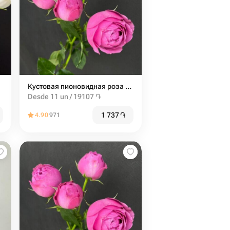
Кустовая пионовидная роза мисти баблс 60см
Desde 11 un / 19107 ֏
1 737
֏
4.90
971