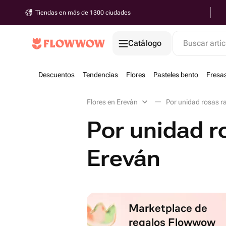
Tiendas en más de 1300 ciudades
Catálogo
Buscar artíc
Descuentos
Tendencias
Flores
Pasteles bento
Fresa
Flores en Ereván
Por unidad rosas r
Por unidad r
Ereván
Marketplace de
regalos Flowwow