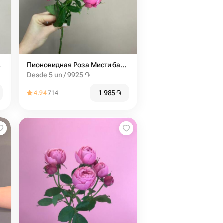
к от 9шт
Пионовидная Роза Мисти баблс от 5шт
Desde 5 un / 9925 ֏
1 985
֏
4.94
714