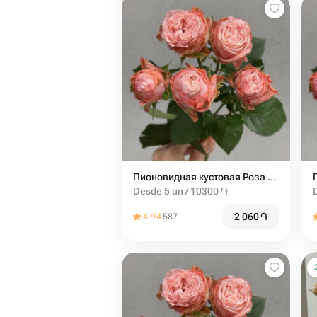
Пионовидная кустовая Роза Madam Bombastic штучно (от 5 шт)
Desde 5 un / 10300 ֏
2 060
֏
4.94
587
-