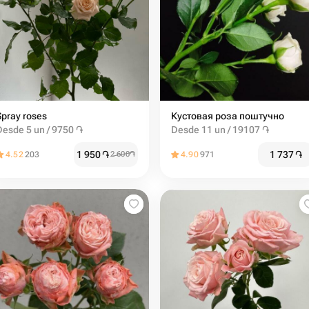
Spray roses
Кустовая роза поштучно
Desde 5 un / 9750 ֏
Desde 11 un / 19107 ֏
1 950
֏
1 737
֏
4.52
203
2 600
֏
4.90
971