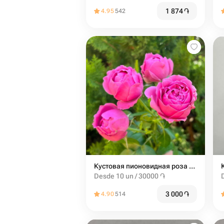
1 874
֏
4.95
542
Кустовая пионовидная роза misty bubbles
Desde 10 un / 30000 ֏
3 000
֏
4.90
514