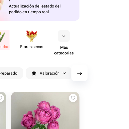
Actualización del estado del
pedido en tiempo real
nidad
Flores secas
Más
categorías
preparado
Valoración
cv/filters/name_fast_delive