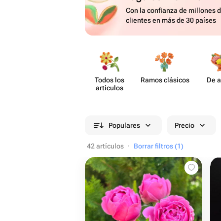
Con la confianza de millones 
clientes en más de 30 países
Todos los
Ramos clásicos
De a
artículos
Populares
Precio
42 artículos
·
Borrar filtros (1)