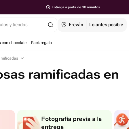
Entrega a partir de 30 minutos
ulos y tiendas
Ereván
Lo antes posible
s con chocolate
Pack regalo
amificadas
osas ramificadas en
Fotografía previa a la
entrega