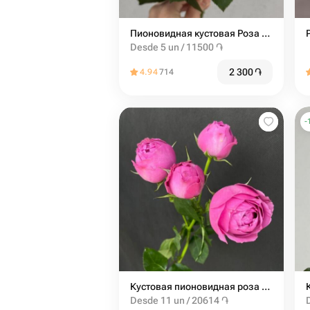
Пионовидная кустовая Роза Madam Bombastic штучно (от 5 шт)
Desde 5 un / 11500 ֏
2 300
֏
4.94
714
-
Кустовая пионовидная роза мисти баблс 60см
Desde 11 un / 20614 ֏