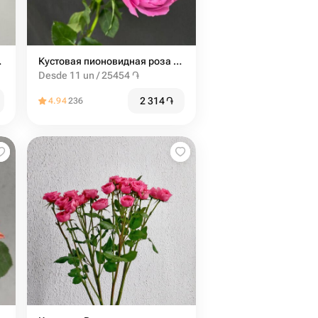
к от 9шт
Кустовая пионовидная роза мисти баблс 60см
Desde 11 un / 25454 ֏
2 314
֏
4.94
236