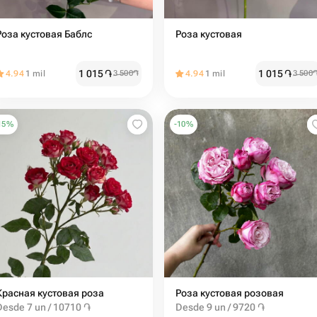
Роза кустовая Баблс
Роза кустовая
1 015
֏
1 015
֏
4.94
1 mil
3 500
֏
4.94
1 mil
3 500
15
%
-
10
%
Красная кустовая роза
Роза кустовая розовая
Desde 7 un / 10710 ֏
Desde 9 un / 9720 ֏