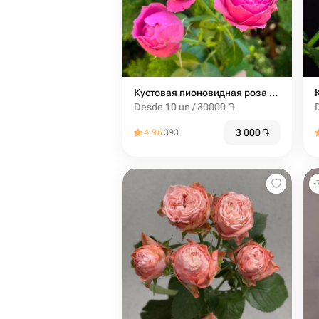
Кустовая пионовидная роза misty bubbles
Desde 10 un / 30000 ֏
3 000
֏
4.96
393
-