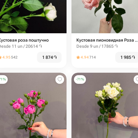
Кустовая роза поштучно
Кустовая пионовидная Роза мадам бомбасти
Desde 11 un / 20614 ֏
Desde 9 un / 17865 ֏
1 874
֏
1 985
֏
4.95
542
4.94
714
71
%
-
71
%