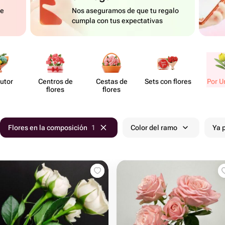
de
Nos aseguramos de que tu regalo
cumpla con tus expectativas
utor
Centros de
Cestas de
Sets con flores
Por U
flores
flores
Flores en la composición
1
Color del ramo
Ya 