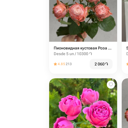
Пионовидная кустовая Роза Madam Bombastic штучно (от 5 шт)
Desde 5 un / 10300 ֏
2 060
֏
4.85
213