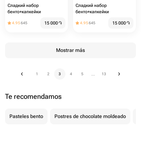
Сладкий набор
Сладкий набор
бенто+капкейки
бенто+капкейки
15 000
֏
15 000
֏
4.95
645
4.95
645
Mostrar más
1
2
3
4
5
13
...
Te recomendamos
Pasteles bento
Postres de chocolate moldeado
T