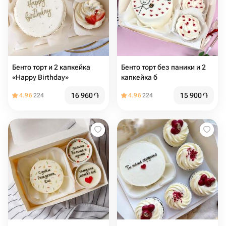
Бенто торт и 2 капкейка
Бенто торт без паники и 2
«Happy Birthday»
капкейка б
16 960
֏
15 900
֏
4.96
224
4.96
224