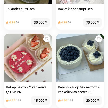
15 kinder sursrises
Box of kinder surprises
30 000
֏
70 000
֏
4.99
62
4.99
62
Набор бенто и 2 капкейка
Комбо-набор бенто-торт и
для мамы
капкейки со свежей
голубикой, начинкой и
15 000
֏
20 000
֏
4.99
165
4.99
165
сливочным кремом (2 шт)