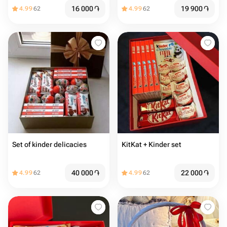
16 000
֏
19 900
֏
4.99
62
4.99
62
Set of kinder delicacies
KitKat + Kinder set
40 000
֏
22 000
֏
4.99
62
4.99
62