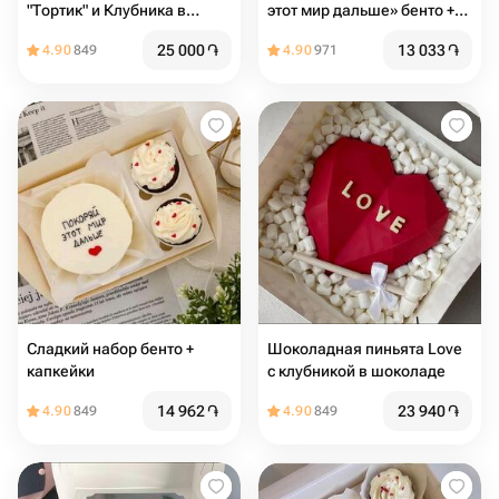
"Тортик" и Клубника в
этот мир дальше» бенто +
шоколаде на день
капкейки
25 000
֏
13 033
֏
4.90
849
4.90
971
рождения
Сладкий набор бенто +
Шоколадная пиньята Love
капкейки
с клубникой в шоколаде
14 962
֏
23 940
֏
4.90
849
4.90
849