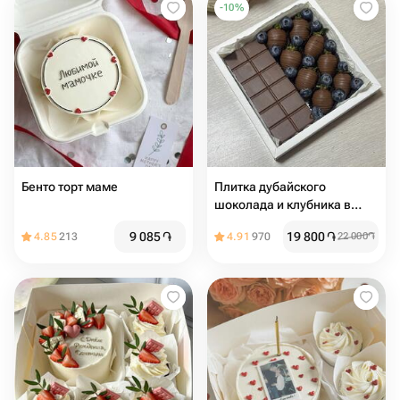
-
10
%
Бенто торт маме
Плитка дубайского
шоколада и клубника в
шоколаде с голубикой
9 085
֏
19 800
֏
4.85
213
4.91
970
22 000
֏