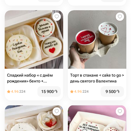
Сладкий набор « с днём
Торт в стакане < cake to go >
рождения» бенто +
день святого Валентина
капкейки
15 900
֏
9 500
֏
4.96
224
4.96
224