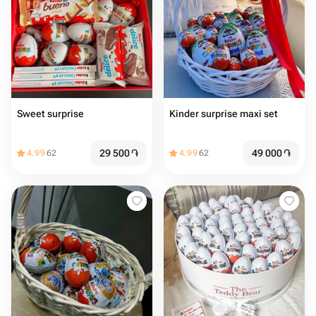
Sweet surprise
Kinder surprise maxi set
29 500
֏
49 000
֏
4.99
62
4.99
62