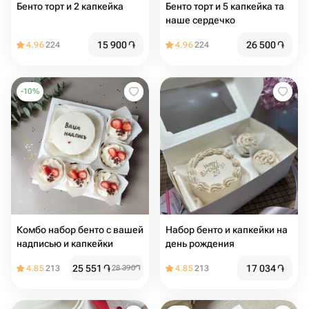
Бенто торт и 2 капкейка
Бенто торт и 5 капкейка та
наше сердечко
15 900
֏
26 500
֏
4.96
224
4.96
224
-
10
%
Комбо набор бенто с вашей
Набор бенто и капкейки на
надписью и капкейки
день рождения
25 551
֏
17 034
֏
4.85
213
28 390
֏
4.85
213