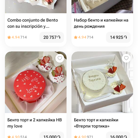
Combo conjunto de Bento
Набор бенто и капкейки на
con su inscripción y
день рождения
cupcakes
20 757
֏
14 925
֏
4.94
714
4.94
714
Бенто торт и 2 капкейка HB
Бенто торт и капкейки
my love
«Втерпи тортика»
15 000
֏
16 000
֏
4.90
514
4.90
971