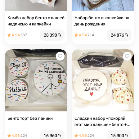
Комбо набор бенто с вашей
Набор бенто и капкейки на
надписью и капкейки
день рождения
28 390
֏
24 876
֏
4.94
587
4.94
714
Бенто торт без паники
Сладкий набор «покоряй
этот мир дальше» бенто +
капкейки
16 960
֏
15 900
֏
4.96
224
4.96
224