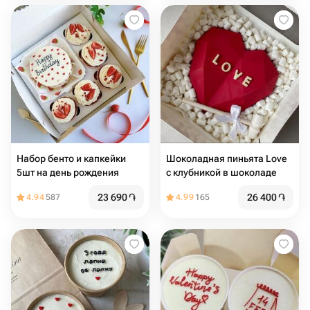
Набор бенто и капкейки
Шоколадная пиньята Love
5шт на день рождения
с клубникой в шоколаде
23 690
֏
26 400
֏
4.94
587
4.99
165