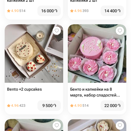
капкейки 2 шт
капкейки 2 шт
16 000
֏
14 400
֏
4.90
514
4.96
393
Bento +2 cupcakes
Бенто и капкейки на 8
марта, набор сладостей
для девушки, маме,
9 500
֏
22 000
֏
4.96
423
4.90
514
бабушке