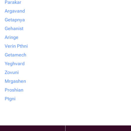
Parakar
Argavand
Getapnya
Gehanist
Aringe
Verin Pthni
Getamech
Yeghvard
Zovuni
Mrgashen
Proshian
Ptgni