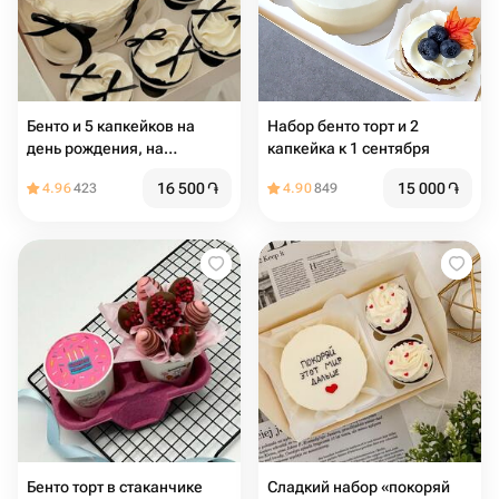
Бенто и 5 капкейков на
Набор бенто торт и 2
день рождения, на
капкейка к 1 сентября
праздничный стол, сестре,
16 500
֏
15 000
֏
4.96
423
4.90
849
подруге , матери, бабушке
Бенто торт в стаканчике
Сладкий набор «покоряй