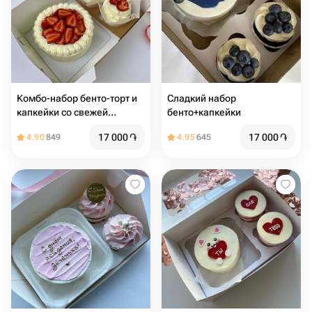
Комбо-набор бенто-торт и
Сладкий набор
капкейки со свежей
бенто+капкейки
клубникой, начинкой и
17 000
֏
17 000
֏
4.90
849
4.95
645
сливочным кремом (2 шт)