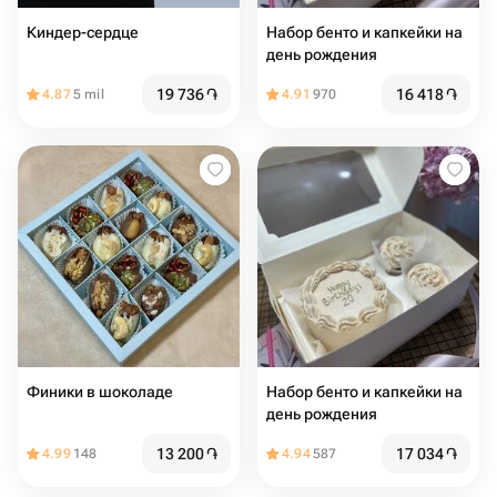
Киндер-сердце
Набор бенто и капкейки на
день рождения
19 736
֏
16 418
֏
4.87
5 mil
4.91
970
Финики в шоколаде
Набор бенто и капкейки на
день рождения
13 200
֏
17 034
֏
4.99
148
4.94
587