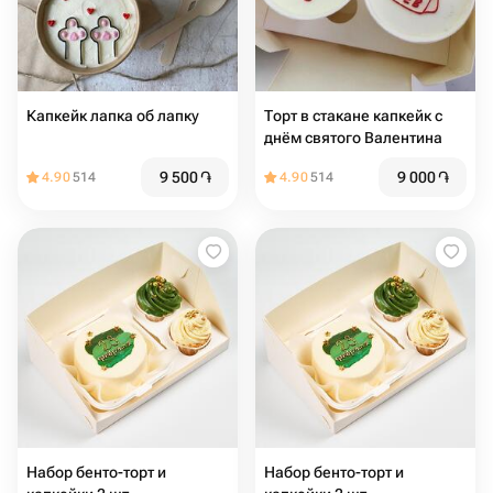
Капкейк лапка об лапку
Торт в стакане капкейк с
днём святого Валентина
9 500
֏
9 000
֏
4.90
514
4.90
514
Набор бенто-торт и
Набор бенто-торт и