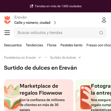
Tiendas en más de 1300 ciudades
Ereván
Calle y número, ciudad
Buscar artículos y tiendas
Descuentos
Tendencias
Flores
Pasteles bento
Fresas con choc
Pastelerías en Ereván
Surtido de dulces
Surtido de dulces en Ereván
Marketplace de
Fotograf
regalos Flowwow
la entre
Con la confianza de millones
Nos asegura
de clientes en más de 30
regalo cumpl
países
expectativa