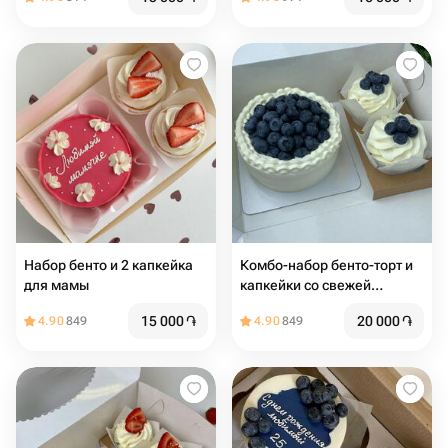
Набор бенто и 2 капкейка
Комбо-набор бенто-торт и
для мамы
капкейки со свежей
голубикой, начинкой и
15 000
֏
20 000
֏
4.90
849
4.90
849
сливочным кремом (2 шт)