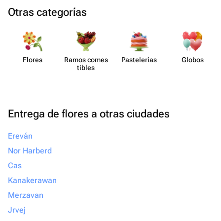
Otras categorías
Flores
Ramos comes​
Paste​lerías
Globos
tibles
Entrega de flores a otras ciudades
Ereván
Nor Harberd
Cas
Kanakerawan
Merzavan
Jrvej