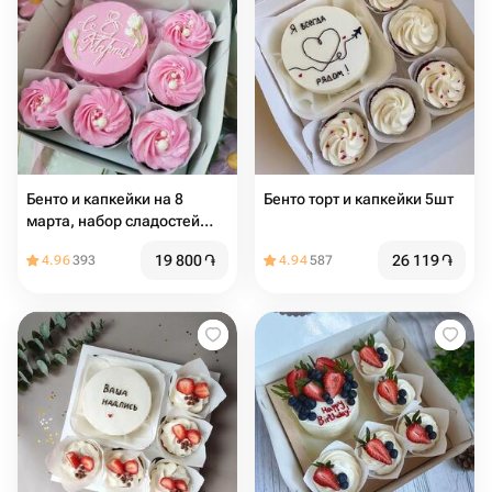
Бенто и капкейки на 8
Бенто торт и капкейки 5шт
марта, набор сладостей
для девушки, маме,
19 800
֏
26 119
֏
4.96
393
4.94
587
бабушке