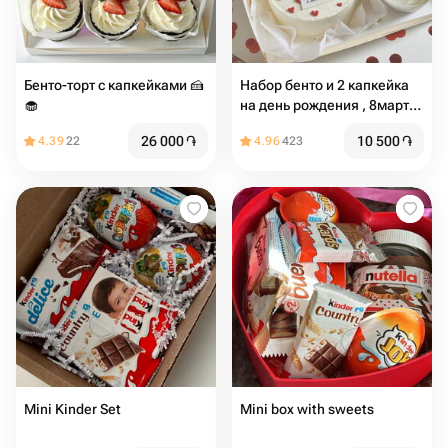
Бенто-торт с капкейками 🍰
Набор бенто и 2 капкейка
🧁
на день рождения , 8марта,
день Валентина, жене,
26 000
֏
10 500
֏
4.39
22
4.96
423
мужу
Mini Kinder Set
Mini box with sweets