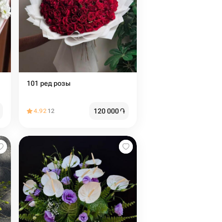
101 ред розы
120 000
֏
4.92
12