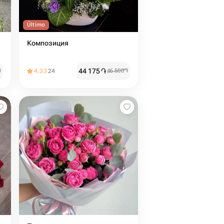
Último
Композиция
44 175
֏
֏
4.33
24
46 500
֏