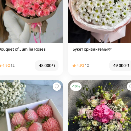
Bouquet of Jumilia Roses
Букет хризантемы🩷
48 000
֏
49 000
֏
4.92
12
4.92
12
-
10
%