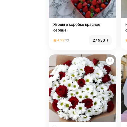
Ягоды в коробке красное
сердце
27 930
֏
4.92
12