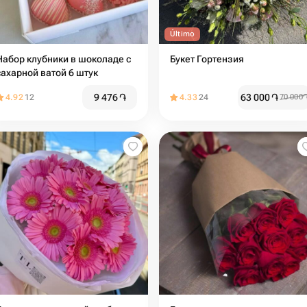
Último
Набор клубники в шоколаде с
Букет Гортензия
сахарной ватой 6 штук
9 476
֏
63 000
֏
4.92
12
4.33
24
70 000