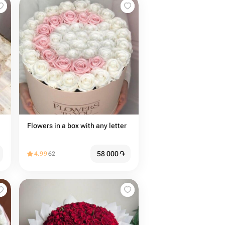
Flowers in a box with any letter
58 000
֏
4.99
62