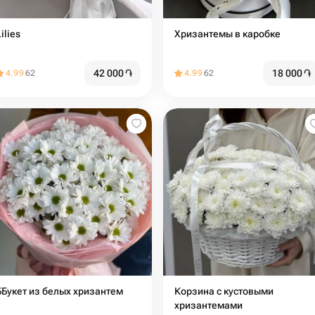
ilies
Хризантемы в каробке
42 000
֏
18 000
֏
4.99
62
4.99
62
ББукет из белых хризантем
Корзина с кустовыми
хризантемами