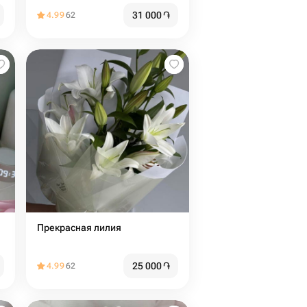
31 000
֏
4.99
62
Прекрасная лилия
25 000
֏
4.99
62