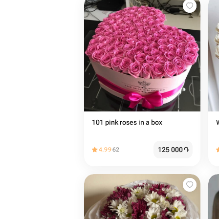
101 pink roses in a box
125 000
֏
4.99
62