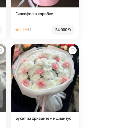
Гипсофил в коробке
24 000
֏
4.99
62
Букет из хризантем и диантус