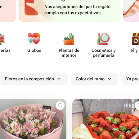
de
Nos aseguramos de que tu regalo
cumpla con tus expectativas
lerías
Globos
Plantas de
Cosmética y
Té y
interior
perf​umería
Flores en la composición
Color del ramo
Ya pr