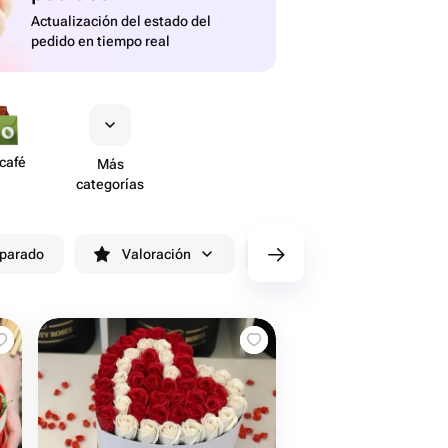
Actualización del estado del
pedido en tiempo real
 café
Más
categorías
eparado
Valoración
cv/filters/name_fast_delivery