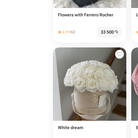
Flowers with Ferrero Rocher
L
33 500
֏
4.99
62
White dream