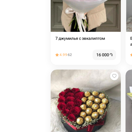
7 джумилья с эвкалиптом
16 000
֏
4.99
62