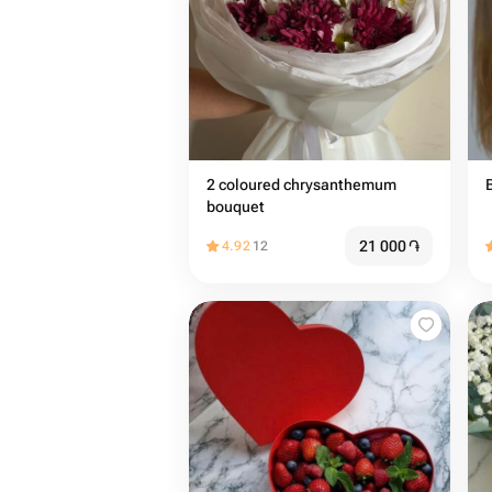
2 coloured chrysanthemum
bouquet️
21 000
֏
4.92
12