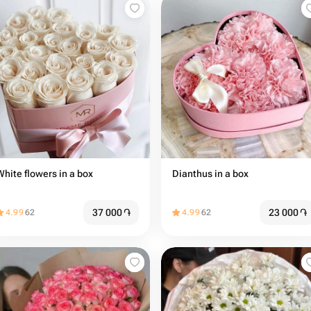
White flowers in a box
Dianthus in a box
37 000
֏
23 000
֏
4.99
62
4.99
62