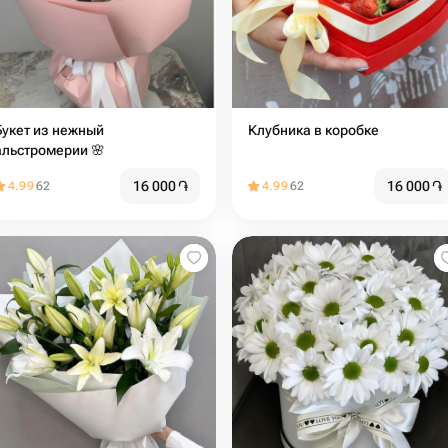
Букет из нежный
Клубника в коробке
альстромерии 🌸
16 000
֏
16 000
֏
4.99
62
4.99
62