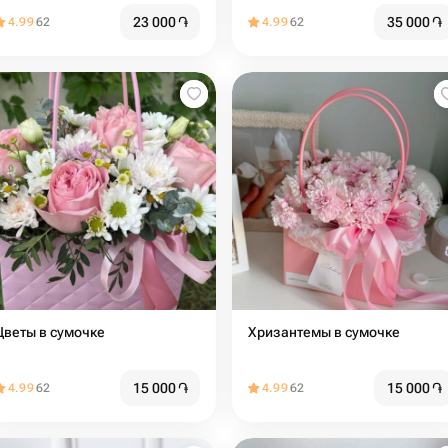
23 000
֏
35 000
֏
4.99
62
4.99
62
Цветы в сумочке
Хризантемы в сумочке
15 000
֏
15 000
֏
4.99
62
4.99
62