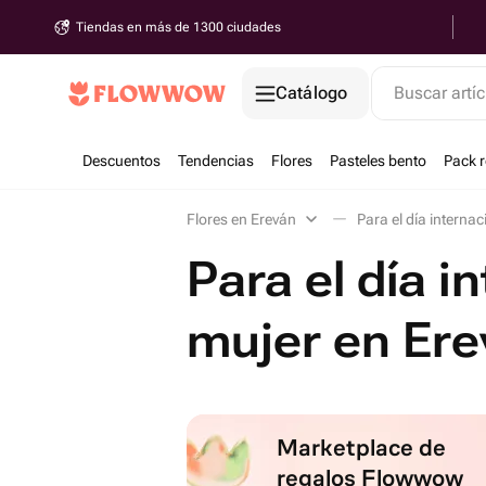
Tiendas en más de 1300 ciudades
Catálogo
Buscar artíc
Descuentos
Tendencias
Flores
Pasteles bento
Pack 
Flores en Ereván
Para el día internac
Para el día i
mujer en Ere
Marketplace de
regalos Flowwow