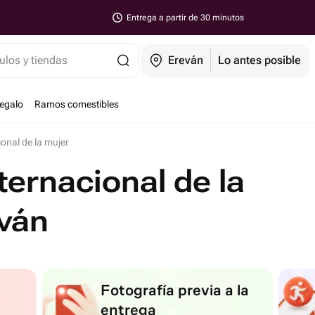
Entrega a partir de 30 minutos
ulos y tiendas
Ereván
Lo antes posible
regalo
Ramos comestibles
ional de la mujer
nternacional de la
ván
Fotografía previa a la
entrega