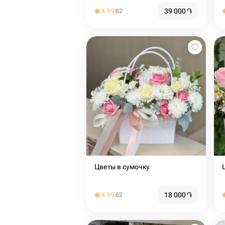
39 000
֏
4.99
62
Цветы в сумочку
18 000
֏
4.99
62