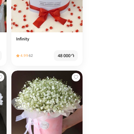
Infinity
48 000
֏
4.99
62