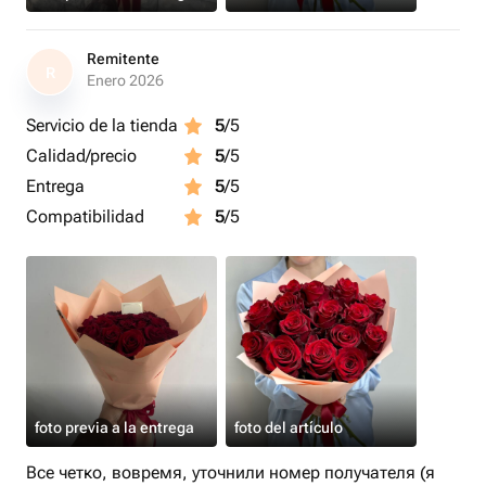
Remitente
R
Enero 2026
Servicio de la tienda
5
/5
Calidad/precio
5
/5
Entrega
5
/5
Compatibilidad
5
/5
foto previa a la entrega
foto del artículo
Все четко, вовремя, уточнили номер получателя (я