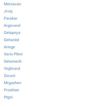
Merzavan
Jrvej
Parakar
Argavand
Getapnya
Gehanist
Aringe
Verin Pthni
Getamech
Yeghvard
Zovuni
Mrgashen
Proshian
Ptgni