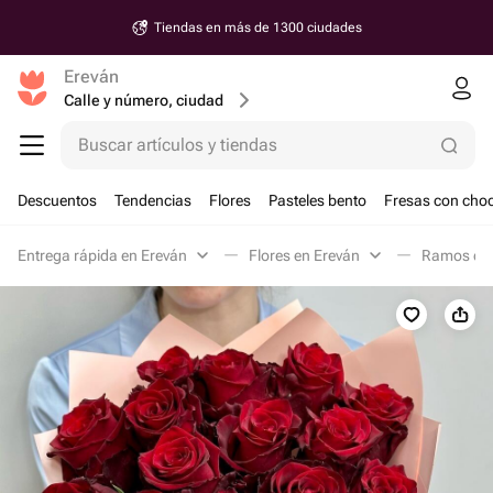
Tiendas en más de 1300 ciudades
Ereván
Calle y número, ciudad
Buscar artículos y tiendas
Descuentos
Tendencias
Flores
Pasteles bento
Fresas con choc
Entrega rápida en Ereván
Flores en Ereván
Ramos clá