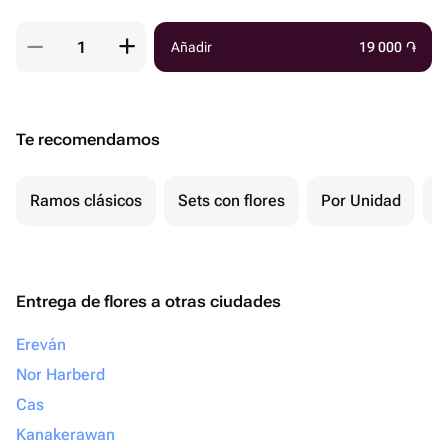
Añadir
19 000
֏
Te recomendamos
Ramos clásicos
Sets con flores
Por Unidad
F
Entrega de flores a otras ciudades
Ereván
Nor Harberd
Cas
Kanakerawan