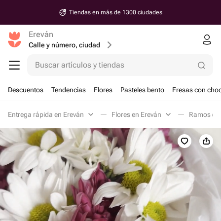
Tiendas en más de 1300 ciudades
Ereván
Calle y número, ciudad
Buscar artículos y tiendas
Descuentos
Tendencias
Flores
Pasteles bento
Fresas con choc
Entrega rápida en Ereván
Flores en Ereván
Ramos clá