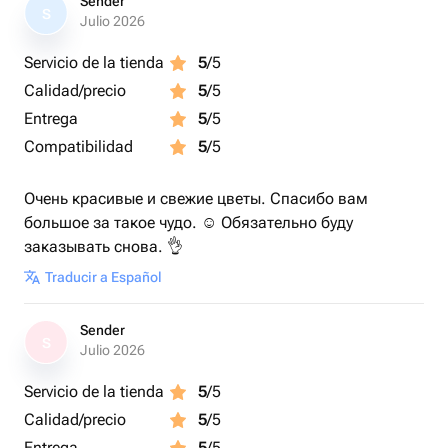
Sender
S
Julio 2026
Servicio de la tienda
5
/5
Calidad/precio
5
/5
Entrega
5
/5
Compatibilidad
5
/5
Очень красивые и свежие цветы. Спасибо вам
большое за такое чудо. ☺️ Обязательно буду
заказывать снова. 👌
Traducir a Español
Sender
S
Julio 2026
Servicio de la tienda
5
/5
Calidad/precio
5
/5
Entrega
5
/5