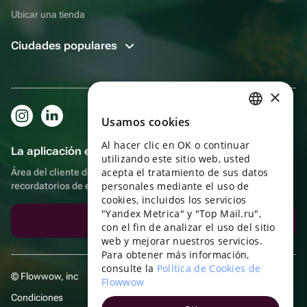
Ubicar una tienda
Ciudades populares
×
Usamos cookies
RUSSIAN
Al hacer clic en OK o continuar
ENGLISH
La aplicación es aún más práctica.
utilizando este sitio web, usted
UKRAINIAN
acepta el tratamiento de sus datos
Área del cliente del destinatario, más bonos por compras y
personales mediante el uso de
recordatorios de eventos
PORTUGUESE
cookies, incluidos los servicios
"Yandex Metrica" y "Top Mail.ru",
SPANISH
Descargar la aplicación
con el fin de analizar el uso del sitio
web y mejorar nuestros servicios.
HUNGARIAN
Para obtener más información,
ITALIAN
consulte la
Política de Cookies de
© Flowwow, inc
Flowwow
FRENCH
Condiciones