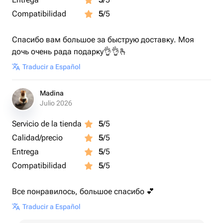
Compatibilidad
5
/5
Спасибо вам большое за быструю доставку. Моя
дочь очень рада подарку👌👌🫰
Traducir a Español
Madina
Julio 2026
Servicio de la tienda
5
/5
Calidad/precio
5
/5
Entrega
5
/5
Compatibilidad
5
/5
Все понравилось, большое спасибо 💕
Traducir a Español