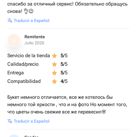
спасибо за отличный сервис! Обязательно обращусь
снова! 👌😉
Traducir a Español
Remitente
R
Julio 2026
Servicio de la tienda
5
/5
Calidad/precio
5
/5
Entrega
5
/5
Compatibilidad
4
/5
Букет немного отличается, все же хотелось бы
немного той яркости , что и на фото Но момент того,
что цветы очень свежие все же перевесил🌸
Traducir a Español