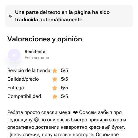
Una parte del texto en la página ha sido
traducida automáticamente
Valoraciones y opinión
Remitente
R
Esta semana
Servicio de la tienda
5
/5
Calidad/precio
5
/5
Entrega
5
/5
Compatibilidad
5
/5
Ребята просто спасли меня! ❤️ Совсем забыл про
годовщину,😅 но они очень быстро приняли заказ и
оперативно доставили невероятно красивый букет.
Цветы свежие, получатель в восторге. Огромное