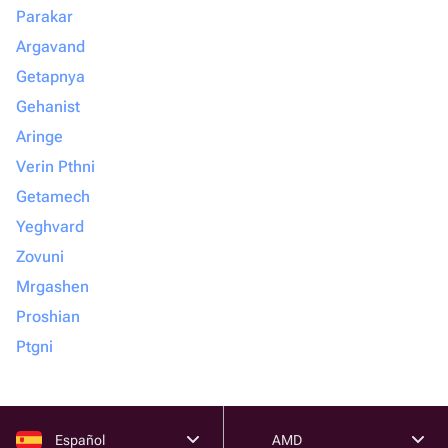
Parakar
Argavand
Getapnya
Gehanist
Aringe
Verin Pthni
Getamech
Yeghvard
Zovuni
Mrgashen
Proshian
Ptgni
Español
AMD