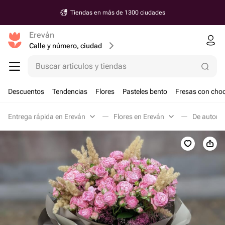
Tiendas en más de 1300 ciudades
Ereván
Calle y número, ciudad
Buscar artículos y tiendas
Descuentos
Tendencias
Flores
Pasteles bento
Fresas con choc
Entrega rápida en Ereván
Flores en Ereván
De autor e