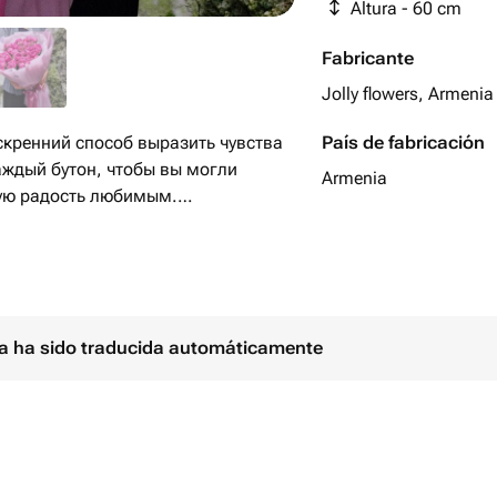
Altura - 60 cm
Fabricante
Jolly flowers, Armenia
скренний способ выразить чувства
País de fabricación
аждый бутон, чтобы вы могли
Armenia
тую радость любимым.
тавка и безупречный сервис в
нии. Мы экспортируем в Европу и
ina ha sido traducida automáticamente
ая доставка - гарантируем
а.