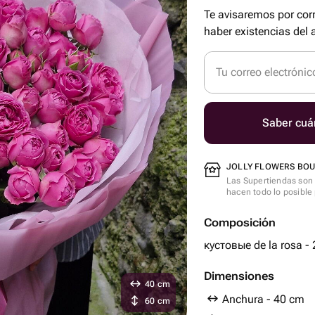
Te avisaremos por cor
haber existencias del a
Tu correo electrónic
Saber cuá
JOLLY FLOWERS BOUT
Las Supertiendas son 
hacen todo lo posible 
Composición
кустовые de la rosa - 
Dimensiones
40 cm
Anchura - 40 cm
60 cm