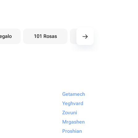
egalo
101 Rosas
Ramos baya
Ra
Getamech
Yeghvard
Zovuni
Mrgashen
Proshian