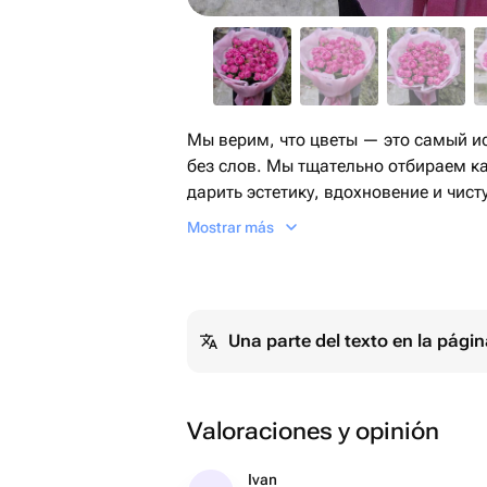
Мы верим, что цветы — это самый и
без слов. Мы тщательно отбираем к
дарить эстетику, вдохновение и чис
Эксклюзивный дизайн, бережная дос
Mostrar más
каждой детали.🩷
Наш тепличный комплекс №1 в Арме
страны СНГ.
Una parte del texto en la pág
Собственное производство и бережн
безупречную свежесть каждого бутон
Valoraciones y opinión
Ivan