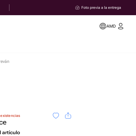
Foto previa a la entrega
AMD
reván
 existencias
ce
 artículo