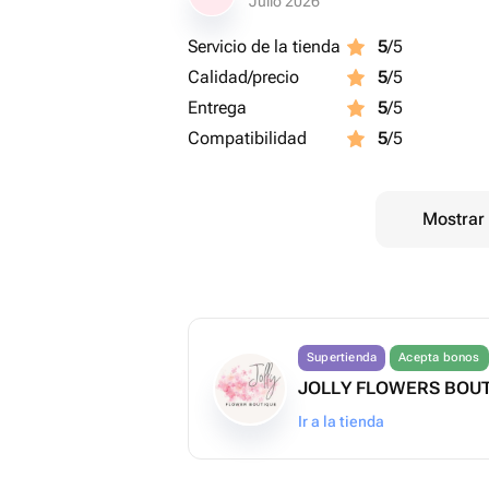
Julio 2026
Servicio de la tienda
5
/5
Calidad/precio
5
/5
Entrega
5
/5
Compatibilidad
5
/5
Mostrar 
Supertienda
Acepta bonos
JOLLY FLOWERS BOU
Ir a la tienda