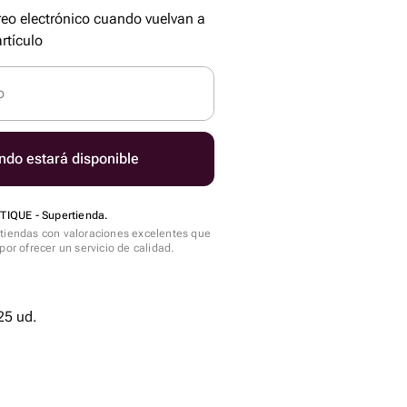
reo electrónico cuando vuelvan a
rtículo
o
ndo estará disponible
IQUE - Supertienda.
tiendas con valoraciones excelentes que
por ofrecer un servicio de calidad.
25 ud.