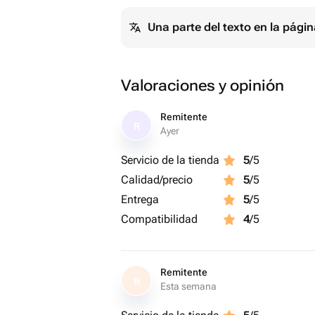
Una parte del texto en la pág
Valoraciones y opinión
Remitente
R
Ayer
Servicio de la tienda
5
/5
Calidad/precio
5
/5
Entrega
5
/5
Compatibilidad
4
/5
Remitente
R
Esta semana