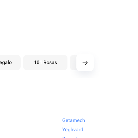
egalo
101 Rosas
Ramos baya
Ra
Getamech
Yeghvard