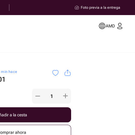
Foto previa a la entrega
AMD
0 min hace
01
adir a la cesta
omprar ahora