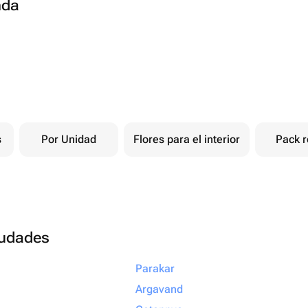
nda
s
Por Unidad
Flores para el interior
Pack r
ciudades
Parakar
Argavand