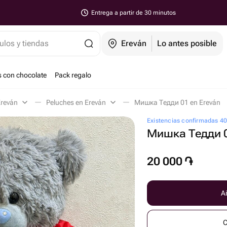
Entrega a partir de 30 minutos
ulos y tiendas
Ereván
Lo antes posible
s con chocolate
Pack regalo
Ereván
Peluches en Ereván
Мишка Тедди 01 en Ereván
Existencias confirmadas 4
Мишка Тедди 
20 000
֏
Añ
C