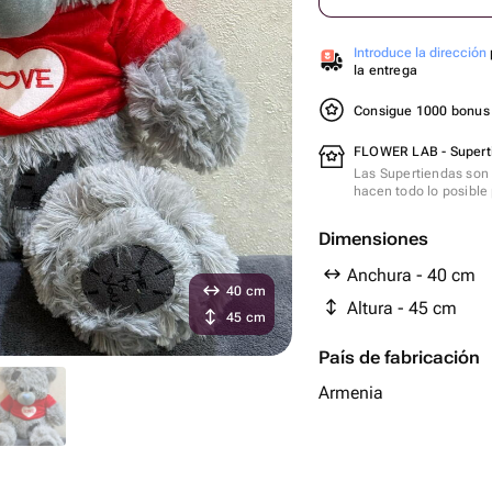
Introduce la dirección
la entrega
Consigue 1000 bonu
FLOWER LAB - Supert
Las Supertiendas son 
hacen todo lo posible 
Dimensiones
Anchura - 40 cm
40 cm
Altura - 45 cm
45 cm
País de fabricación
Armenia