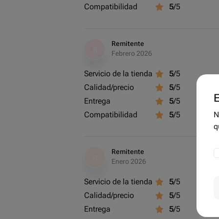
Compatibilidad
5
/5
Remitente
R
Febrero 2026
Servicio de la tienda
5
/5
Calidad/precio
5
/5
E
Entrega
5
/5
Compatibilidad
5
/5
N
q
Remitente
R
Enero 2026
Servicio de la tienda
5
/5
Calidad/precio
5
/5
Entrega
5
/5