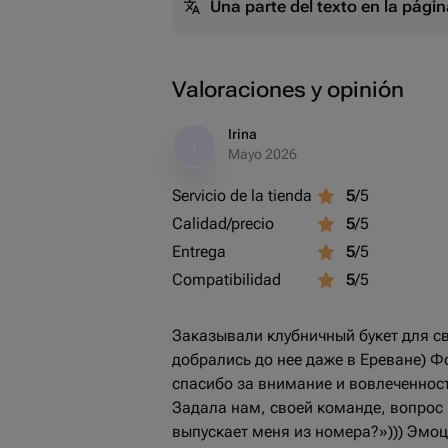
Una parte del texto en la pág
Valoraciones y opinión
Irina
I
Mayo 2026
Servicio de la tienda
5
/5
Calidad/precio
5
/5
Entrega
5
/5
Compatibilidad
5
/5
Заказывали клубничный букет для сво
добрались до нее даже в Ереване) Фо
спасибо за внимание и вовлеченност
Задала нам, своей команде, вопрос 
выпускает меня из номера?»))) Эмоц