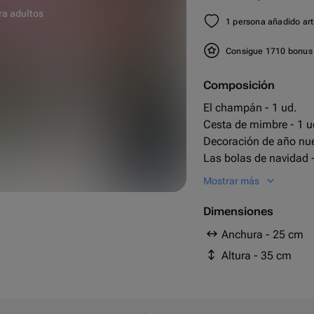
ra adultos
1 persona añadido artí
Consigue 1710 bonu
Composición
El champán - 1 ud.
Cesta de mimbre - 1 u
Decoración de año nue
25 cm
Las bolas de navidad -
35 cm
Las ramas - 5 ud.
Mostrar más
Ritter sport - 1 ud.
choco pie - 1 ud.
Dimensiones
Anchura - 25 cm
Altura - 35 cm