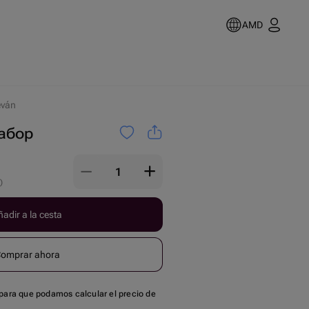
AMD
eván
абор
)
adir a la cesta
omprar ahora
para que podamos calcular el precio de