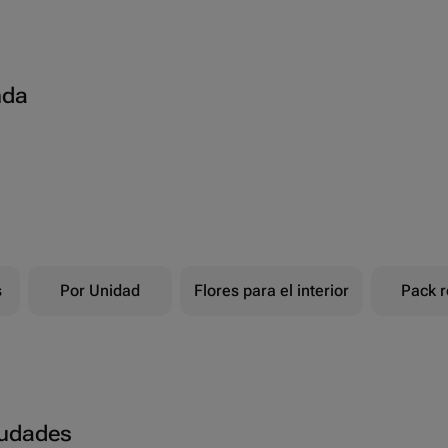
nda
s
Por Unidad
Flores para el interior
Pack r
ciudades