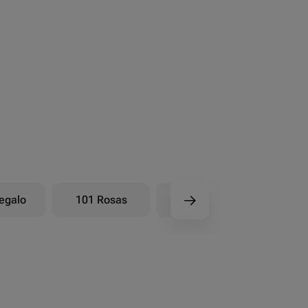
egalo
101 Rosas
Ramos baya
Ra