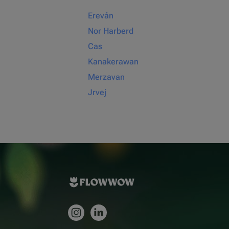
Ereván
Nor Harberd
Cas
Kanakerawan
Merzavan
Jrvej