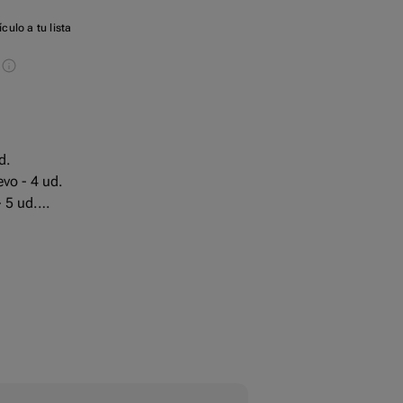
culo a tu lista
s
d.
vo - 4 ud.
 5 ud.