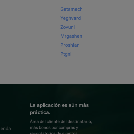
Getamech
Yeghvard
Zovuni
Mrgashen
Proshian
Ptgni
La aplicación es aún más
práctica.
Área del cliente del destinatario,
más bonos por compras y
ienda
recordatorios de eventos