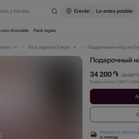
ulos y tiendas
Ereván
Lo antes posible
s con chocolate
Pack regalo
Ereván
Pack regalo en Ereván
Подарочный набор en Er
Подарочный н
34 200
֏
38 000
֏
Podrás ahorrar
3 800
֏
(
10
%
Añ
C
Introduce la dirección
la entrega