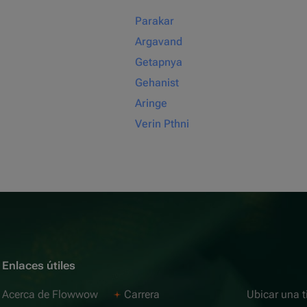
Parakar
Argavand
Getapnya
Gehanist
Aringe
Verin Pthni
Enlaces útiles
Acerca de Flowwow
Carrera
Ubicar una t