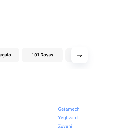
egalo
101 Rosas
Ramos baya
Ra
Getamech
Yeghvard
Zovuni