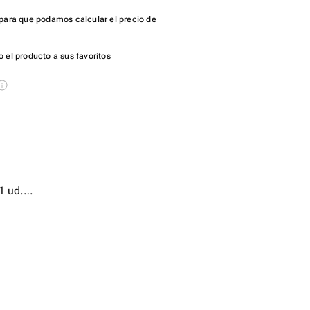
para que podamos calcular el precio de
 el producto a sus favoritos
1 ud.
.
огодном шаре - 123 ud.