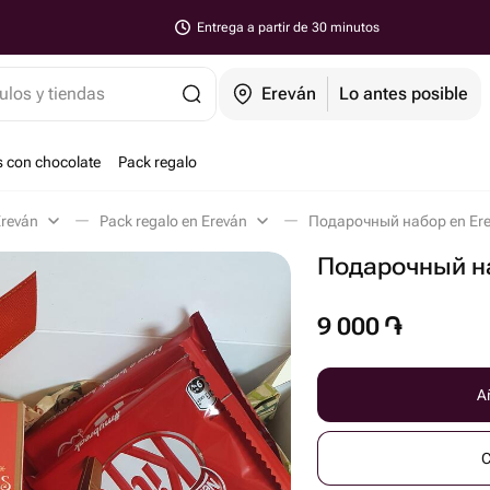
Entrega a partir de 30 minutos
ulos y tiendas
Ereván
Lo antes posible
s con chocolate
Pack regalo
Ereván
Pack regalo en Ereván
Подарочный набор en Er
Подарочный н
9 000
֏
Añ
C