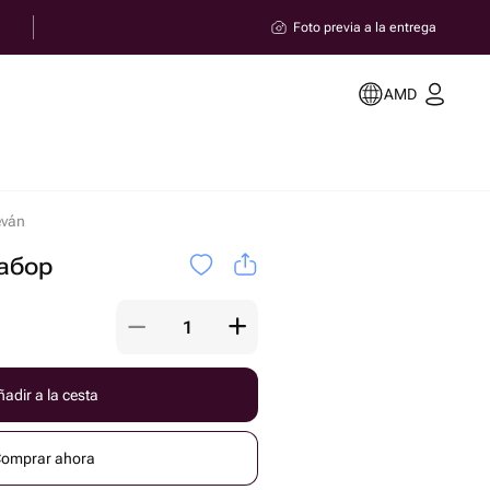
Foto previa a la entrega
AMD
eván
абор
adir a la cesta
omprar ahora