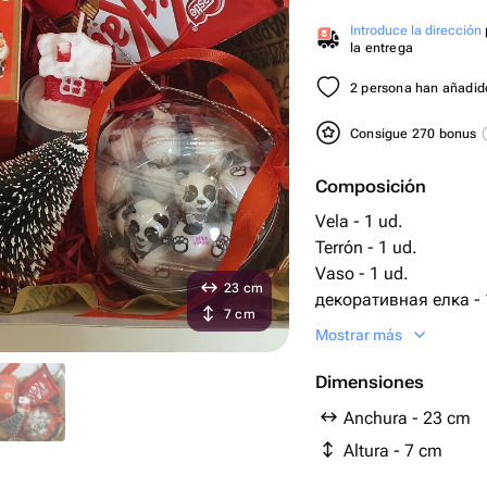
Introduce la dirección
la entrega
2 persona han añadido
Consigue 270 bonus
Composición
Vela - 1 ud.
Terrón - 1 ud.
Vaso - 1 ud.
23 cm
декоративная елка - 
7 cm
шоколад kit kat - 2 ud
Mostrar más
конфеты панда в нов
Dimensiones
Anchura - 23 cm
Altura - 7 cm