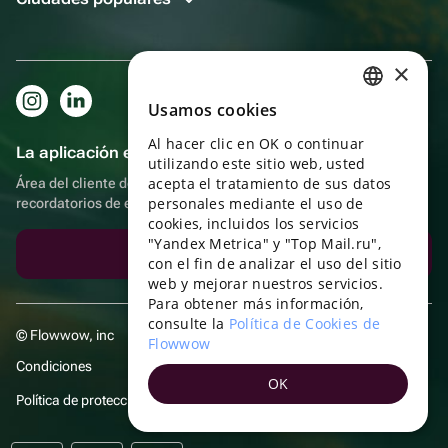
×
Usamos cookies
RUSSIAN
Al hacer clic en OK o continuar
ENGLISH
La aplicación es aún más práctica.
utilizando este sitio web, usted
UKRAINIAN
acepta el tratamiento de sus datos
Área del cliente del destinatario, más bonos por compras y
personales mediante el uso de
recordatorios de eventos
PORTUGUESE
cookies, incluidos los servicios
"Yandex Metrica" y "Top Mail.ru",
SPANISH
Descargar la aplicación
con el fin de analizar el uso del sitio
web y mejorar nuestros servicios.
HUNGARIAN
Para obtener más información,
ITALIAN
consulte la
Política de Cookies de
© Flowwow, inc
Flowwow
FRENCH
Condiciones
OK
TURKISH
Política de protección y privacidad de datos
GERMAN