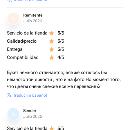
Remitente
R
Julio 2026
Servicio de la tienda
5
/5
Calidad/precio
5
/5
Entrega
5
/5
Compatibilidad
4
/5
Букет немного отличается, все же хотелось бы
немного той яркости , что и на фото Но момент того,
что цветы очень свежие все же перевесил🌸
Traducir a Español
Sender
S
Julio 2026
Servicio de la tienda
5
/5