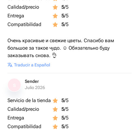
Calidad/precio
5
/5
Entrega
5
/5
Compatibilidad
5
/5
Очень красивые и свежие цветы. Спасибо вам
большое за такое чудо. ☺️ Обязательно буду
заказывать снова. 👌
Traducir a Español
Sender
S
Julio 2026
Servicio de la tienda
5
/5
Calidad/precio
5
/5
Entrega
5
/5
Compatibilidad
5
/5