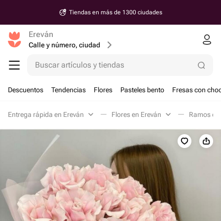
Tiendas en más de 1300 ciudades
Ereván
Calle y número, ciudad
Buscar artículos y tiendas
Descuentos
Tendencias
Flores
Pasteles bento
Fresas con choc
Entrega rápida en Ereván
Flores en Ereván
Ramos clá