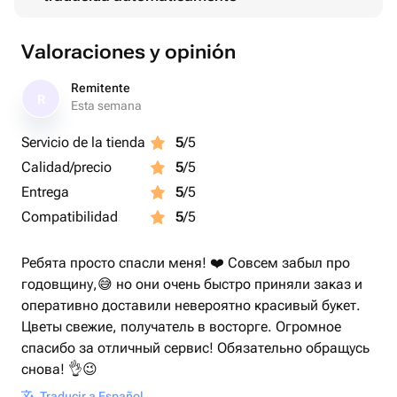
Valoraciones y opinión
Remitente
R
Esta semana
Servicio de la tienda
5
/5
Calidad/precio
5
/5
Entrega
5
/5
Compatibilidad
5
/5
Ребята просто спасли меня! ❤️ Совсем забыл про
годовщину,😅 но они очень быстро приняли заказ и
оперативно доставили невероятно красивый букет.
Цветы свежие, получатель в восторге. Огромное
спасибо за отличный сервис! Обязательно обращусь
снова! 👌😉
Traducir a Español