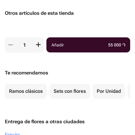
Otros artículos de esta tienda
Añadir
55 000
֏
Te recomendamos
Ramos clásicos
Sets con flores
Por Unidad
F
Entrega de flores a otras ciudades
Ereván