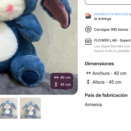
Introduce la dirección
la entrega
Consigue 900 bonus
FLOWER LAB - Supert
Las Supertiendas son 
hacen todo lo posible 
Dimensiones
Anchura - 40 cm
40 cm
Altura - 45 cm
45 cm
País de fabricación
Armenia