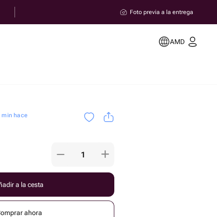
Foto previa a la entrega
AMD
0 min hace
adir a la cesta
omprar ahora