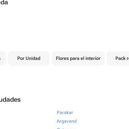
nda
s
Por Unidad
Flores para el interior
Pack r
ciudades
Parakar
Argavand