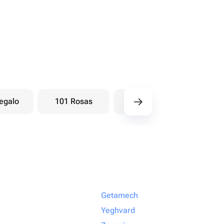
egalo
101 Rosas
Ramos baya
Ra
Getamech
Yeghvard