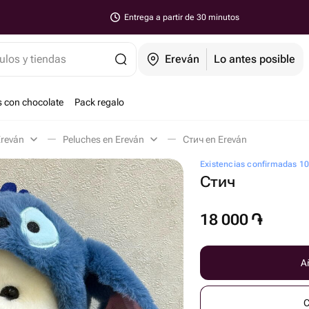
Entrega a partir de 30 minutos
ulos y tiendas
Ereván
Lo antes posible
s con chocolate
Pack regalo
Ereván
Peluches en Ereván
Стич en Ereván
Existencias confirmadas 1
Стич
18 000
֏
Añ
C