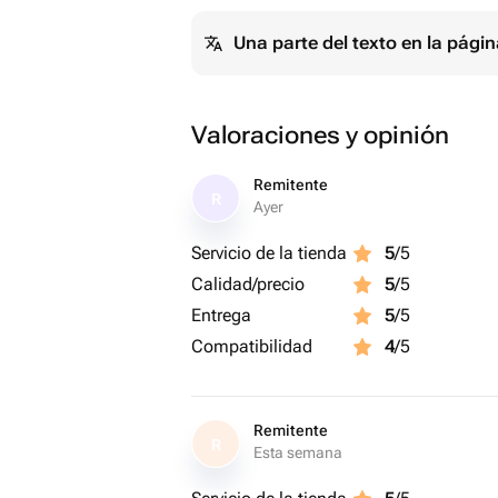
Una parte del texto en la pág
Valoraciones y opinión
Remitente
R
Ayer
Servicio de la tienda
5
/5
Calidad/precio
5
/5
Entrega
5
/5
Compatibilidad
4
/5
Remitente
R
Esta semana