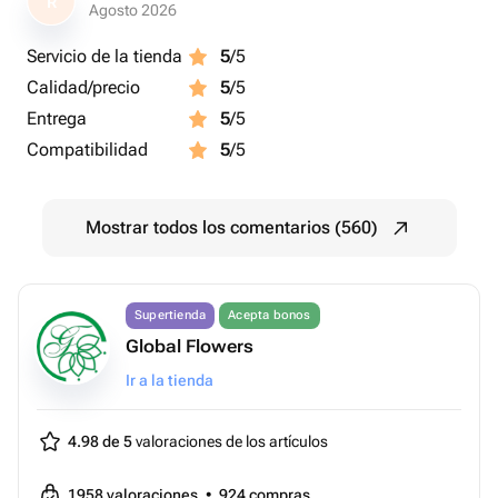
R
Agosto 2026
Servicio de la tienda
5
/5
Calidad/precio
5
/5
Entrega
5
/5
Compatibilidad
5
/5
Mostrar todos los comentarios (560)
Supertienda
Acepta bonos
Global Flowers
Ir a la tienda
4.98 de 5
valoraciones de los artículos
1958
valoraciones
•
924
compras