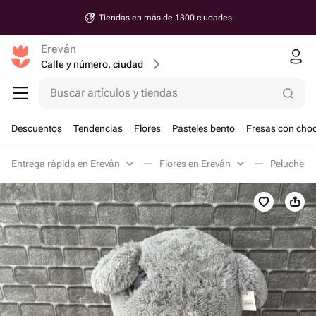
Tiendas en más de 1300 ciudades
Ereván
Calle y número, ciudad
Buscar artículos y tiendas
Descuentos
Tendencias
Flores
Pasteles bento
Fresas con choc
Entrega rápida en Ereván
Flores en Ereván
Peluches 