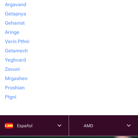
Argavand
Getapnya
Gehanist
Aringe
Verin Pthni
Getamech
Yeghvard
Zovuni
Mrgashen
Proshian
Ptgni
Español
AMD