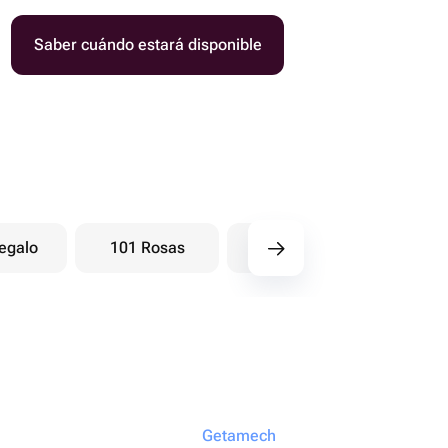
Saber cuándo estará disponible
egalo
101 Rosas
Ramos baya
Ra
Getamech