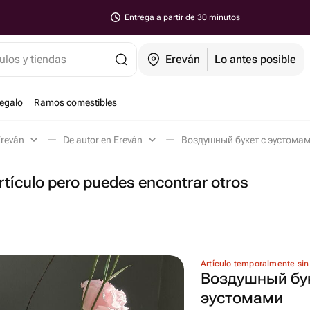
Entrega a partir de 30 minutos
ulos y tiendas
Ereván
Lo antes posible
regalo
Ramos comestibles
Ereván
De autor en Ereván
Воздушный букет с эустомам
tículo pero puedes encontrar otros
Artículo temporalmente sin
Воздушный бук
эустомами