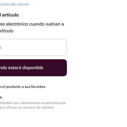
ciones del artículo
 artículo
reo electrónico cuando vuelvan a
rtículo
o
ndo estará disponible
 el producto a sus favoritos
a.
tiendas con valoraciones excelentes que
por ofrecer un servicio de calidad.