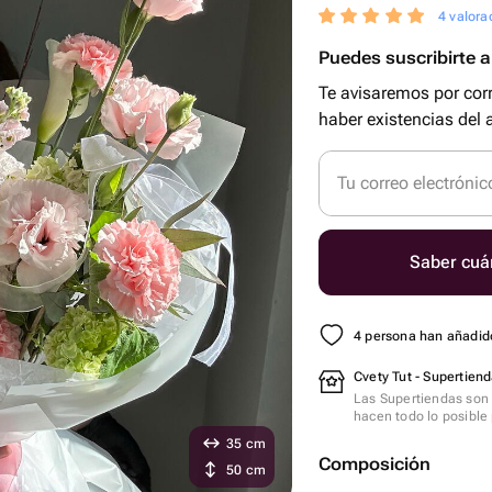
4 valora
Puedes suscribirte al
Te avisaremos por cor
haber existencias del a
Tu correo electrónic
Saber cuá
4 persona han añadido
Cvety Tut - Supertiend
Las Supertiendas son 
hacen todo lo posible 
35 cm
Composición
50 cm