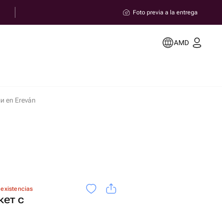
Foto previa a la entrega
AMD
и en Ereván
 existencias
ет с