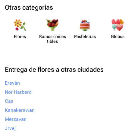
Otras categorías
Flores
Ramos comes​
Paste​lerías
Globos
tibles
Entrega de flores a otras ciudades
Ereván
Nor Harberd
Cas
Kanakerawan
Merzavan
Jrvej