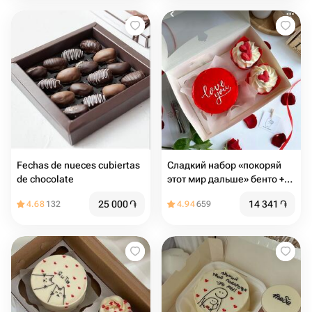
Fechas de nueces cubiertas
Сладкий набор «покоряй
de chocolate
этот мир дальше» бенто +
капкейки
25 000
֏
14 341
֏
4.68
132
4.94
659