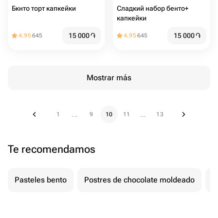
Бкнто торт капкейки
Сладкий набор бенто+
капкейки
15 000
֏
15 000
֏
4.95
645
4.95
645
Mostrar más
1
9
10
11
13
...
...
Te recomendamos
Pasteles bento
Postres de chocolate moldeado
T