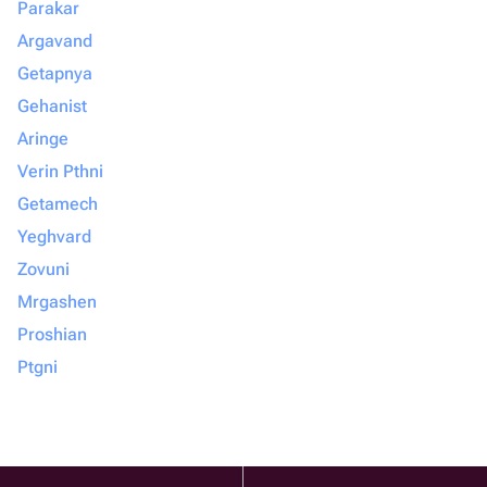
Parakar
Argavand
Getapnya
Gehanist
Aringe
Verin Pthni
Getamech
Yeghvard
Zovuni
Mrgashen
Proshian
Ptgni