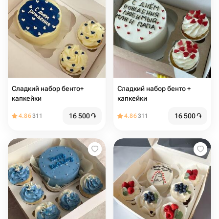
Сладкий набор бенто+
Сладкий набор бенто +
капкейки
капкейки
16 500
֏
16 500
֏
4.86
311
4.86
311