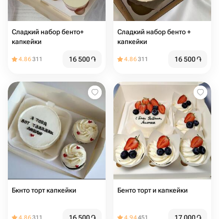
Сладкий набор бенто+
Сладкий набор бенто +
капкейки
капкейки
16 500
֏
16 500
֏
4.86
311
4.86
311
Бкнто торт капкейки
Бенто торт и капкейки
16 500
֏
17 000
֏
4.86
311
4.94
451