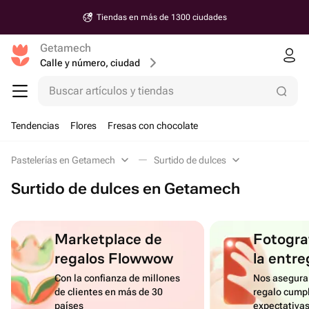
Tiendas en más de 1300 ciudades
Getamech
Calle y número, ciudad
Buscar artículos y tiendas
Tendencias
Flores
Fresas con chocolate
Pastelerías en Getamech
Surtido de dulces
Surtido de dulces en Getamech
Marketplace de
Fotograf
regalos Flowwow
la entre
Con la confianza de millones
Nos asegura
de clientes en más de 30
regalo cumpl
países
expectativa