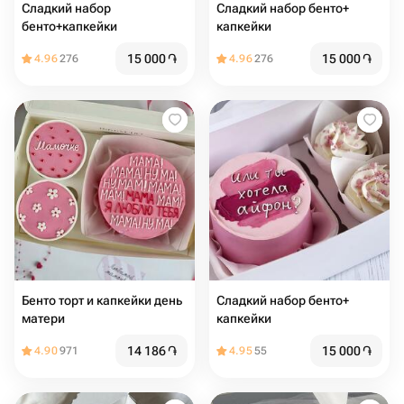
Сладкий набор
Сладкий набор бенто+
бенто+капкейки
капкейки
15 000
֏
15 000
֏
4.96
276
4.96
276
Бенто торт и капкейки день
Сладкий набор бенто+
матери
капкейки
14 186
֏
15 000
֏
4.90
971
4.95
55