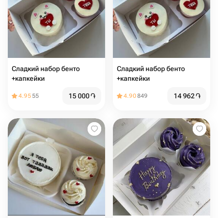
Сладкий набор бенто
Сладкий набор бенто
+капкейки
+капкейки
15 000
֏
14 962
֏
4.95
55
4.90
849