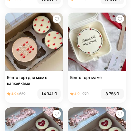
Бенто торт для мам с
Бенто торт маме
капкейками
14 341
֏
8 756
֏
4.94
659
4.91
970