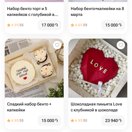
Набор бенто торт и 5
Набор бенто+капкейки на 8
капкейков с голубикой в
марта
подарок на день рождения
17 000
֏
15 000
֏
4.95
55
4.65
59
Сладкий набор бенто +
Шоколадная пиньята Love
капкейки
с клубникой в шоколаде
15 000
֏
23 940
֏
4.95
55
4.95
55