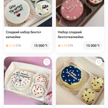
Сладкий набор бенто+
Набор сладкий
капкейки
бенто+капкейки
15 000
֏
15 000
֏
4.96
276
4.96
276