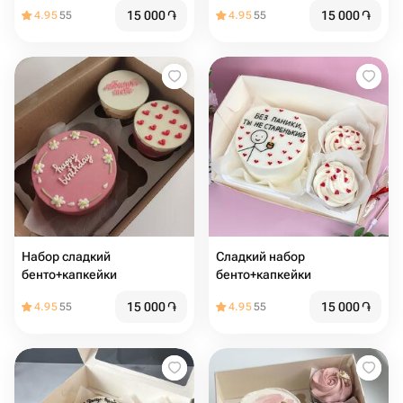
15 000
֏
15 000
֏
4.95
55
4.95
55
Набор сладкий
Сладкий набор
бенто+капкейки
бенто+капкейки
15 000
֏
15 000
֏
4.95
55
4.95
55