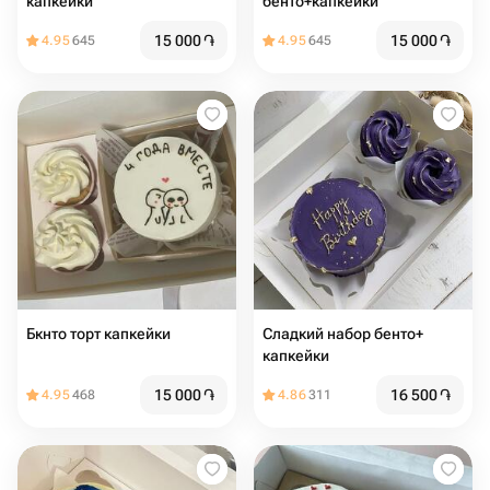
капкейки
бенто+капкейки
15 000
֏
15 000
֏
4.95
645
4.95
645
Бкнто торт капкейки
Сладкий набор бенто+
капкейки
15 000
֏
16 500
֏
4.95
468
4.86
311