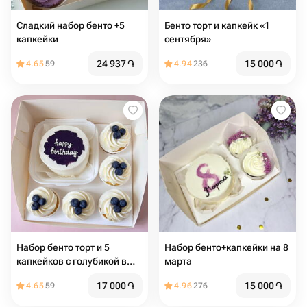
Сладкий набор бенто +5
Бенто торт и капкейк «1
капкейки
сентября»
24 937
֏
15 000
֏
4.65
59
4.94
236
Набор бенто торт и 5
Набор бенто+капкейки на 8
капкейков с голубикой в
марта
подарок на день рождения
17 000
֏
15 000
֏
4.65
59
4.96
276