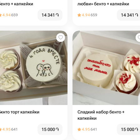
бенто + капкейки
любви» бенто + капкейки
14 341
֏
14 341
֏
4.94
659
4.94
659
Бкнто торт капкейки
Сладкий набор бенто +
капкейки
15 000
֏
15 000
֏
4.95
641
4.95
641