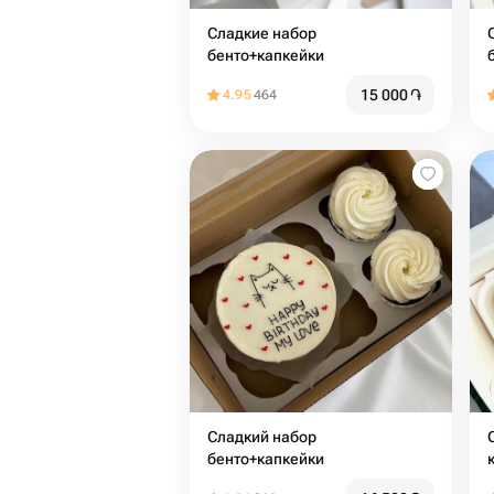
Сладкие набор
С
бенто+капкейки
15 000
֏
4.95
464
Сладкий набор
бенто+капкейки