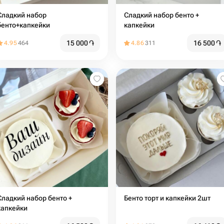
ладкий набор
Сладкий набор бенто +
бенто+капкейки
капкейки
15 000
֏
16 500
֏
4.95
464
4.86
311
Сладкий набор бенто +
Бенто торт и капкейки 2шт
капкейки