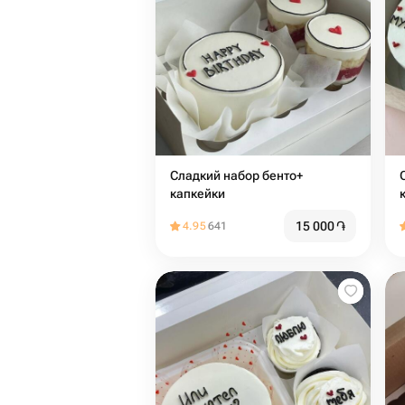
Сладкий набор бенто+
Сл
капкейки
15 000
֏
4.95
641