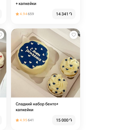
+ капкейки
14 341
֏
4.94
659
Сладкий набор бенто+
капкейки
15 000
֏
4.95
641