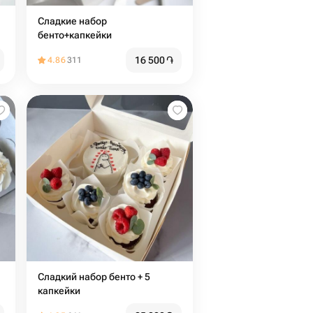
Сладкие набор
бенто+капкейки
16 500
֏
4.86
311
Сладкий набор бенто + 5
капкейки