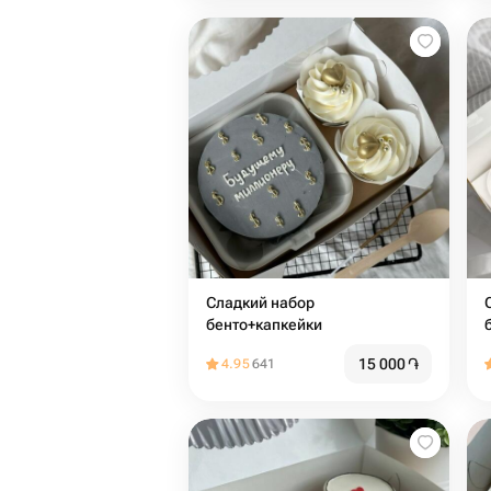
Сладкий набор
бенто+капкейки
15 000
֏
4.95
641