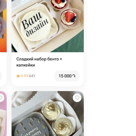
Сладкий набор бенто +
капкейки
15 000
֏
4.95
641