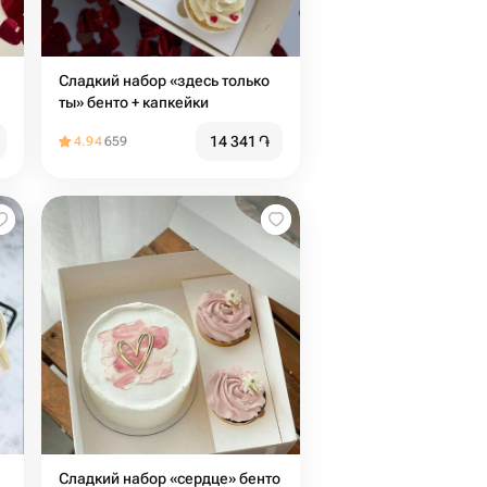
Сладкий набор «здесь только
ты» бенто + капкейки
14 341
֏
4.94
659
Сладкий набор «сердце» бенто