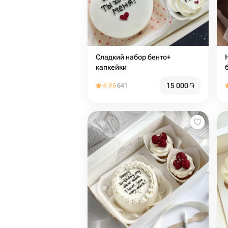
Сладкий набор бенто+
Н
капкейки
15 000
֏
4.95
641