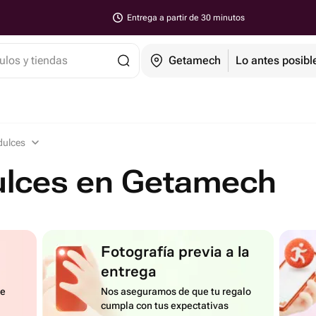
Entrega a partir de 30 minutos
ulos y tiendas
Getamech
Lo antes posibl
dulces
dulces en Getamech
Fotografía previa a la
entrega
de
Nos aseguramos de que tu regalo
cumpla con tus expectativas