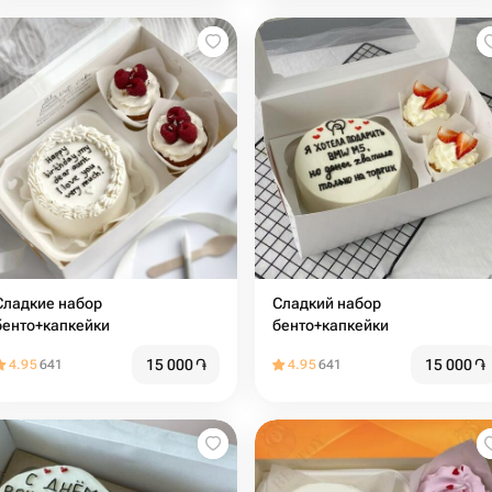
Сладкие набор
Сладкий набор
бенто+капкейки
бенто+капкейки
15 000
֏
15 000
֏
4.95
641
4.95
641