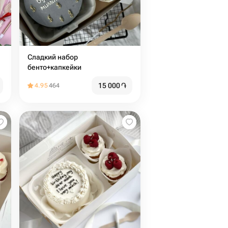
Сладкий набор
бенто+капкейки
15 000
֏
4.95
464