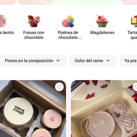
s bento
Fresas con
Postres de
Magd​alenas
Tart
chocolate
chocolate
qu
moldeado
Flores en la composición
Color del ramo
Ya pr