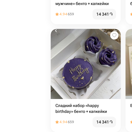
мужчине» бенто + капкейки
14 341
֏
4.94
659
Сладкий набор «happy
birthday» бенто + капкейки
14 341
֏
4.94
659