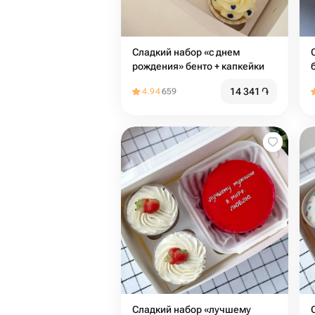
Сладкий набор «с днем
рождения» бенто + капкейки
14 341
֏
4.94
659
Сладкий набор «лучшему