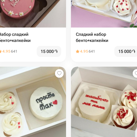
абор сладкий
Сладкий набор
бенто+капкейки
бенто+капкейки
15 000
֏
15 000
֏
4.95
641
4.95
641