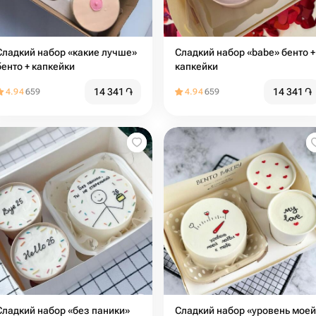
Сладкий набор «какие лучше»
Сладкий набор «babe» бенто +
бенто + капкейки
капкейки
14 341
֏
14 341
֏
4.94
659
4.94
659
Сладкий набор «без паники»
Сладкий набор «уровень моей