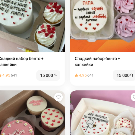
адкий набор бенто +
Сладкий набор бенто +
капкейки
капкейки
15 000
֏
15 000
֏
4.95
641
4.95
641