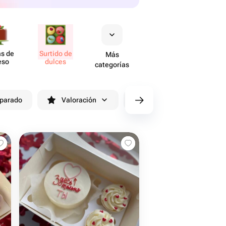
as de
Surtido de
Más
eso
dulces
categorías
eparado
Valoración
Entrega antes de 90 minutos