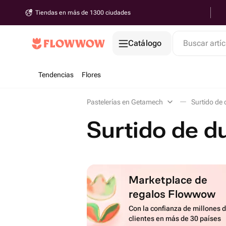
Tiendas en más de 1300 ciudades
Catálogo
Buscar artíc
Tendencias
Flores
Pastelerías en Getamech
Surtido de 
Surtido de 
Marketplace de
regalos Flowwow
Con la confianza de millones 
clientes en más de 30 países