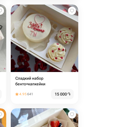
Сладкий набор
бенто+капкейки
15 000
֏
4.95
641