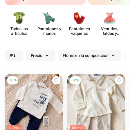
Todos los
Pant​alones y
Pant​alones
Vestidos,
artículos
monos
vaqueros
faldas y
vestidos de
verano
Precio
Flores en la composición
-
30
%
-
30
%
Último
Último