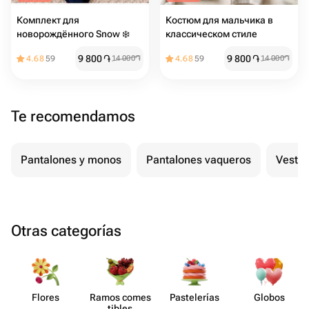
Комплект для
Костюм для мальчика в
новорождённого Snow ❄️
классическом стиле
9 800
֏
9 800
֏
4.68
59
14 000
֏
4.68
59
14 000
֏
Te recomendamos
Pantalones y monos
Pantalones vaqueros
Vestid
Otras categorías
Flores
Ramos comes​
Paste​lerías
Globos
tibles