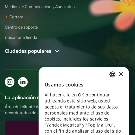
Medios de Comunicación y Asociados
Carrera
Centro de soporte
Ubicar una tienda
Ciudades populares
×
Usamos cookies
RUSSIAN
Al hacer clic en OK o continuar
ENGLISH
La aplicación es aún más práctica.
utilizando este sitio web, usted
UKRAINIAN
acepta el tratamiento de sus datos
Área del cliente del destinatario, más bonos por compras y
personales mediante el uso de
recordatorios de eventos
PORTUGUESE
cookies, incluidos los servicios
"Yandex Metrica" y "Top Mail.ru",
SPANISH
Descargar la aplicación
con el fin de analizar el uso del sitio