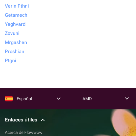
Verin Pthni
Getamech
Yeghvard
Zovuni
Mrgashen
Proshian
Ptgni
Español
AMD
Enlaces útiles
Acerca de Flowwow