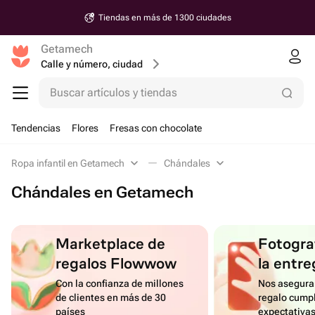
Tiendas en más de 1300 ciudades
Getamech
Calle y número, ciudad
Buscar artículos y tiendas
Tendencias
Flores
Fresas con chocolate
Ropa infantil en Getamech
Chándales
Chándales en Getamech
Marketplace de
Fotograf
regalos Flowwow
la entre
Con la confianza de millones
Nos asegura
de clientes en más de 30
regalo cumpl
países
expectativa