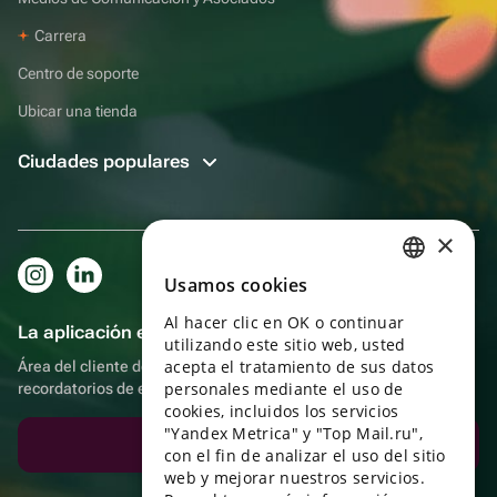
Carrera
Centro de soporte
Ubicar una tienda
Ciudades populares
×
Usamos cookies
RUSSIAN
Al hacer clic en OK o continuar
ENGLISH
La aplicación es aún más práctica.
utilizando este sitio web, usted
UKRAINIAN
acepta el tratamiento de sus datos
Área del cliente del destinatario, más bonos por compras y
personales mediante el uso de
recordatorios de eventos
PORTUGUESE
cookies, incluidos los servicios
"Yandex Metrica" y "Top Mail.ru",
SPANISH
Descargar la aplicación
con el fin de analizar el uso del sitio
web y mejorar nuestros servicios.
HUNGARIAN