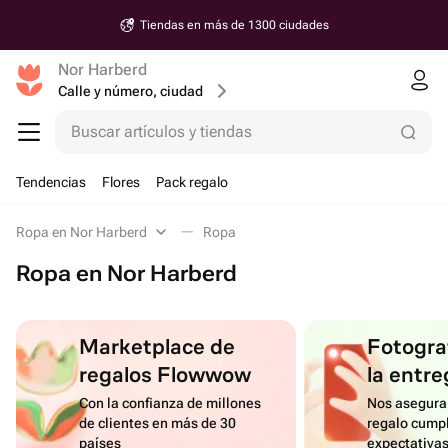
Tiendas en más de 1300 ciudades
Nor Harberd
Calle y número, ciudad
Buscar artículos y tiendas
Tendencias
Flores
Pack regalo
Ropa en Nor Harberd
Ropa
Ropa en Nor Harberd
Marketplace de
Fotograf
regalos Flowwow
la entre
Con la confianza de millones
Nos asegura
de clientes en más de 30
regalo cumpl
países
expectativa