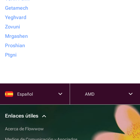
Getamech
Yeghvard
Zovuni
Mrgashen
Proshian
Ptgni
Español
AMD
Enlaces útiles
Acerca de Flowwow
Medios de Comunicación y Asociados