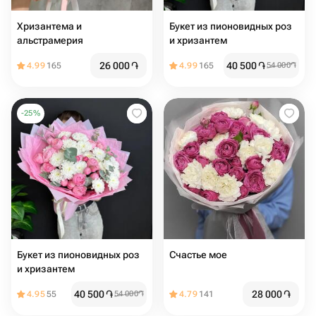
Хризантема и
Букет из пионовидных роз
альстрамерия
и хризантем
26 000
֏
40 500
֏
4.99
165
4.99
165
54 000
֏
-
25
%
Букет из пионовидных роз
Счастье мое
и хризантем
40 500
֏
28 000
֏
4.95
55
54 000
֏
4.79
141