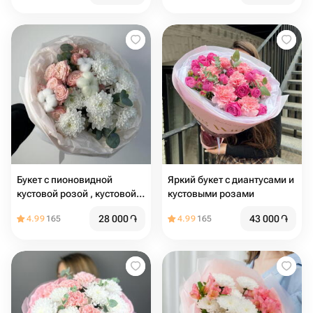
Букет с пионовидной
Яркий букет с диантусами и
кустовой розой , кустовой
кустовыми розами
хризантемой и хлопком
28 000
֏
43 000
֏
4.99
165
4.99
165