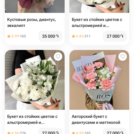
Кустовые розы, диантус,
Букет из стойких цветов с
эвкалипт
альстромерией и
хризантемой
35 000
֏
27 000
֏
4.99
165
4.86
311
Букет из стойких цветов с
Авторский букет с
альстромерией и
диантусами и маттиолой
хризантемой
27 000
֏
27 000
֏
4.96
276
4.99
165