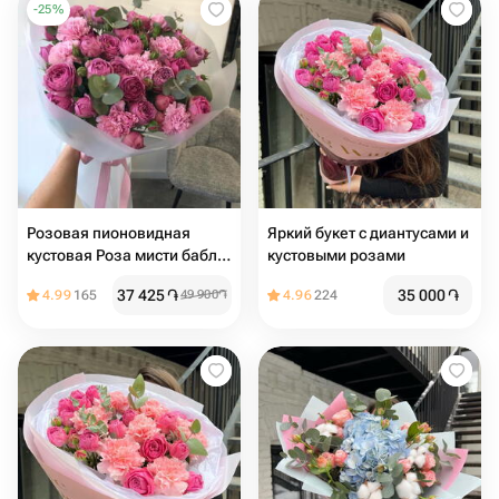
-
25
%
Розовая пионовидная
Яркий букет с диантусами и
кустовая Роза мисти баблс
кустовыми розами
с розовым диантусом и
37 425
֏
35 000
֏
4.99
165
49 900
֏
4.96
224
эвкалиптом авторский
букет