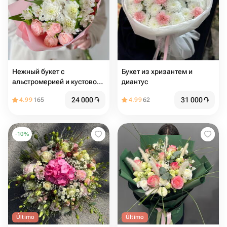
Нежный букет с
Букет из хризантем и
альстромерией и кустовой
диантус
розой
24 000
֏
31 000
֏
4.99
165
4.99
62
-
10
%
Último
Último