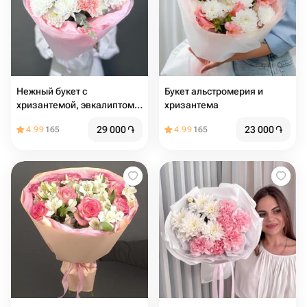
Нежный букет с
Букет альстромерия и
хризантемой, эвкалиптом и
хризантема
диантусом
29 000
֏
23 000
֏
4.99
165
4.99
165