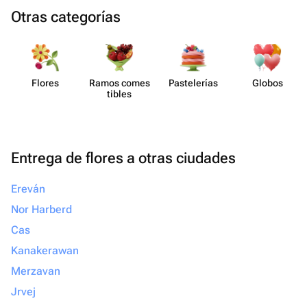
Otras categorías
Flores
Ramos comes​
Paste​lerías
Globos
tibles
Entrega de flores a otras ciudades
Ereván
Nor Harberd
Cas
Kanakerawan
Merzavan
Jrvej