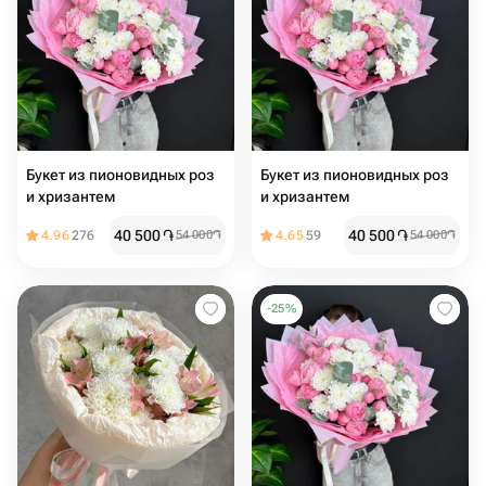
Букет из пионовидных роз
Букет из пионовидных роз
и хризантем
и хризантем
40 500
֏
40 500
֏
4.96
276
54 000
֏
4.65
59
54 000
֏
-
25
%