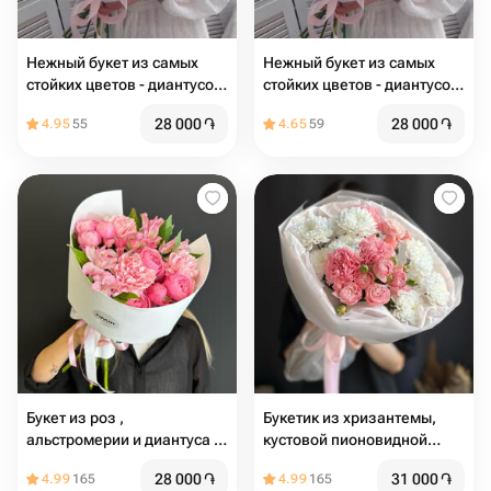
Нежный букет из самых
Нежный букет из самых
стойких цветов - диантусов
стойких цветов - диантусов
и хризантем с эвкалиптом
и хризантем с эвкалиптом
28 000
֏
28 000
֏
4.95
55
4.65
59
Букет из роз ,
Букетик из хризантемы,
альстромерии и диантуса в
кустовой пионовидной
фоамиране
розы и диантусов
28 000
֏
31 000
֏
4.99
165
4.99
165