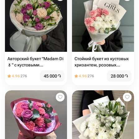
Авторский букет "Madam Di
Стойкий букет из кустовых
🌷" с кустовыми
хризантем, розовых
пионовидными розами
диантусов и эвкалипта
45 000
֏
28 000
֏
4.96
276
4.96
276