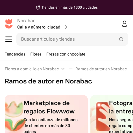
Tiendas en más de 1300 ciudades
Norabac
Calle y número, ciudad
Buscar artículos y tiendas
Tendencias
Flores
Fresas con chocolate
Flores a domicilio en Norabac
Ramos de autor en Norabac
Ramos de autor en Norabac
Marketplace de
Fotograf
regalos Flowwow
la entre
Con la confianza de millones
Nos asegura
de clientes en más de 30
regalo cumpl
países
expectativa