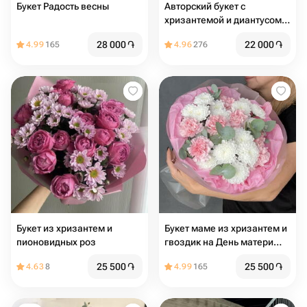
Букет Радость весны
Авторский букет с
хризантемой и диантусом
🌿 размер s
28 000
֏
22 000
֏
4.99
165
4.96
276
Букет из хризантем и
Букет маме из хризантем и
пионовидных роз
гвоздик на День матери
для мамы
25 500
֏
25 500
֏
4.63
8
4.99
165