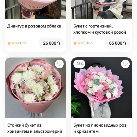
Диантус в розовом облаке
Букет с гортензией,
хлопком и кустовой розой
26 000
֏
65 000
֏
4.94
659
4.99
165
-
25
%
Стойкий букет из
Букет из пионовидных роз
хризантем и альстромерий
и хризантем