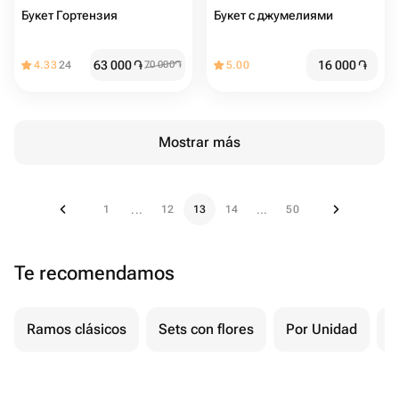
Букет Гортензия
Букет с джумелиями
63 000
֏
16 000
֏
4.33
24
70 000
֏
5.00
Mostrar más
1
12
13
14
50
...
...
Te recomendamos
Ramos clásicos
Sets con flores
Por Unidad
F