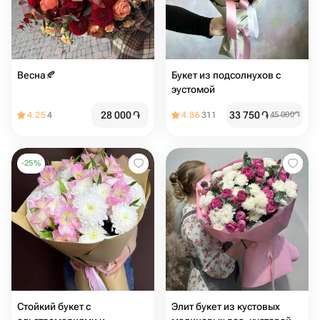
Весна🍂
Букет из подсолнухов с
эустомой
28 000
֏
33 750
֏
4.25
4
4.86
311
45 000
֏
-
25
%
Стойкий букет с
Элит букет из кустовых