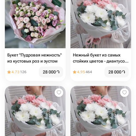
Букет "Пудровая нежность"
Нежный букет из самых
из кустовых роз и эустом
стойких цветов - диантусов
и хризантем с эвкалиптом
28 000
֏
28 000
֏
4.73
126
4.95
464