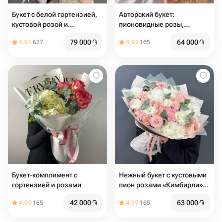
Букет с белой гортензией,
Авторский букет:
кустовой розой и
пионовидные розы,
эвкалиптом
гортензия, эустома,
79 000
֏
64 000
֏
4.95
637
4.99
165
диантус, эвкалипт
Букет-комплимент с
Нежный букет с кустовыми
гортензией и розами
пион розами «Кимбирли»
(размер М)
42 000
֏
63 000
֏
4.99
165
4.99
165