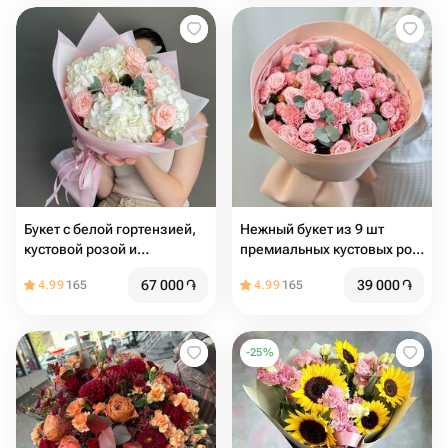
Букет с белой гортензией,
Нежный букет из 9 шт
кустовой розой и
премиальных кустовых роз
эвкалиптом
и 10 шт сортовых гвоздик с
67 000
֏
39 000
֏
4.99
165
4.99
165
эвкалиптом "Нежность"
-
25
%