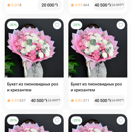
20 000
֏
40 500
֏
5.00
8
4.95
464
54 000
֏
-
25
%
-
25
%
Букет из пионовидных роз
Букет из пионовидных роз
и хризантем ️
и хризантем
40 500
֏
40 500
֏
4.95
637
54 000
֏
4.86
311
54 000
֏
-
25
%
-
25
%