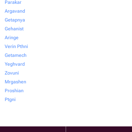
Parakar
Argavand
Getapnya
Gehanist
Aringe
Verin Pthni
Getamech
Yeghvard
Zovuni
Mrgashen
Proshian
Ptgni