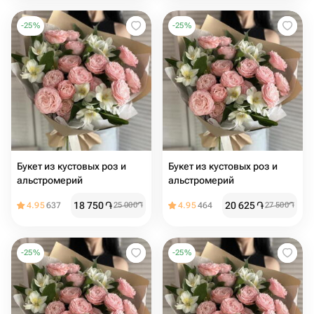
-
25
%
-
25
%
Букет из кустовых роз и
Букет из кустовых роз и
альстромерий
альстромерий
18 750
֏
20 625
֏
4.95
637
25 000
֏
4.95
464
27 500
֏
-
25
%
-
25
%