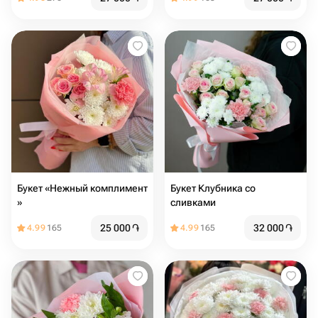
Букет «Нежный комплимент
Букет Клубника со
»
сливками
25 000
֏
32 000
֏
4.99
165
4.99
165