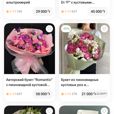
альстромерий
Di 💜" с кустовыми
пионовидными розами
29 000
֏
45 000
֏
4.99
165
4.95
637
-
25
%
Авторский букет "Romantic"
Букет из пионовидных
с пионовидной кустовой
кустовых роз и
розой
альстромерий
58 000
֏
21 000
֏
4.95
637
4.96
276
28 000
֏