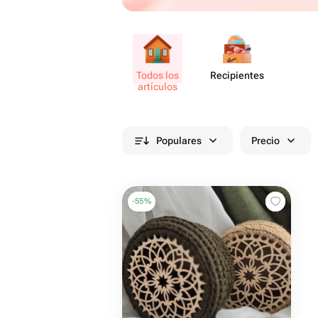
Todos los
Recip​ientes
artículos
Populares
Precio
-
55
%