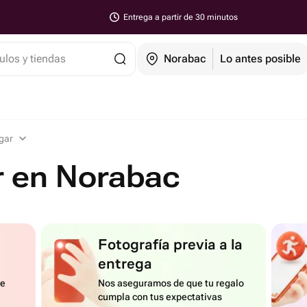
Entrega a partir de 30 minutos
ulos y tiendas
Norabac
Lo antes posible
ogar
r en Norabac
Fotografía previa a la
entrega
de
Nos aseguramos de que tu regalo
cumpla con tus expectativas