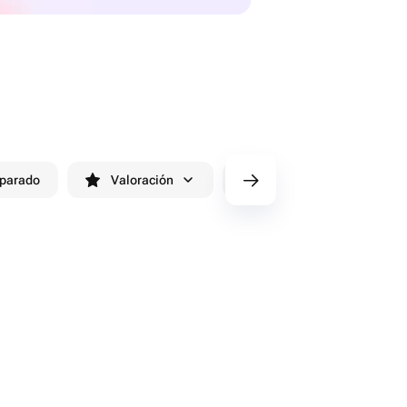
eparado
Valoración
cv/filters/name_fast_delivery