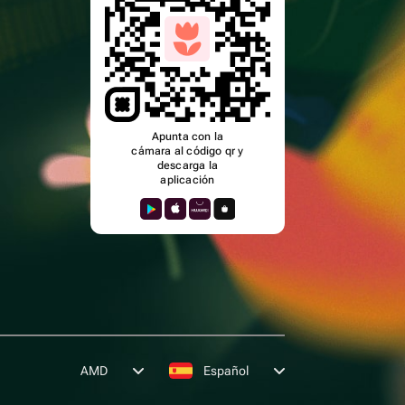
Apunta con la
cámara al código qr y
descarga la
aplicación
AMD
Español