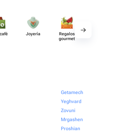
 café
Joyería
Regalos
Deco​ración
Acce​
gourmet
Getamech
Yeghvard
Zovuni
Mrgashen
Proshian