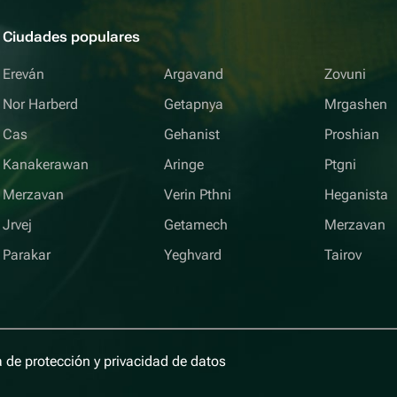
Ciudades populares
Ereván
Argavand
Zovuni
Nor Harberd
Getapnya
Mrgashen
Cas
Gehanist
Proshian
Kanakerawan
Aringe
Ptgni
Merzavan
Verin Pthni
Heganista
Jrvej
Getamech
Merzavan
Parakar
Yeghvard
Tairov
a de protección y privacidad de datos