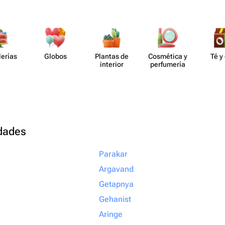
lerías
Globos
Plantas de
Cosmética y
Té y
interior
perf​umería
udades
Parakar
Argavand
Getapnya
Gehanist
Aringe