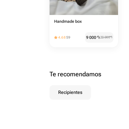
Handmade box
9 000
֏
4.68
59
20 000
֏
Te recomendamos
Recipientes